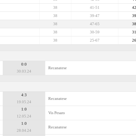
38
41-51
4
38
39-47
3
38
47-65
3
38
30-59
3
38
25-67
2
0:0
Recanatese
30.03.24
4:3
Recanatese
19.05.24
1:0
Vis Pesaro
12.05.24
1:0
Recanatese
28.04.24