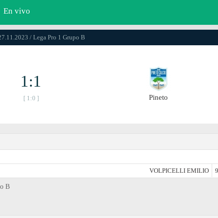
En vivo
27.11.2023 / Lega Pro 1 Grupo B
1:1
Pineto
[ 1:0 ]
VOLPICELLI EMILIO
9
po B