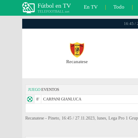
Fútbol en TV
En TV
|
Todo
|
TELEFOOTBALL.net
16:45 / 
Recanatese
JUEGO
EVENTOS
8'
CARPANI GIANLUCA
Recanatese - Pineto, 16:45 / 27.11.2023, lunes, Lega Pro 1 Gru