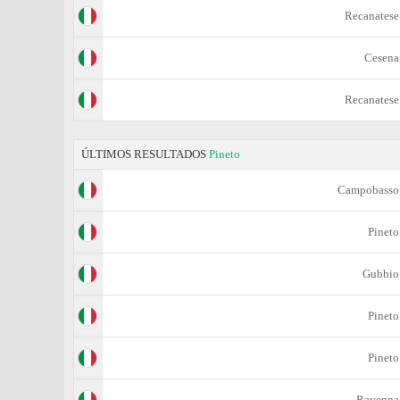
Recanatese
Cesena
Recanatese
ÚLTIMOS RESULTADOS
Pineto
Campobasso
Pineto
Gubbio
Pineto
Pineto
Ravenna