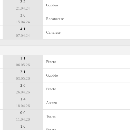
2:2
Gubbio
21.04.24
3:0
Recanatese
15.04.24
4:1
Carrarese
07.04.24
1:1
Pineto
06.05.26
2:1
Gubbio
03.05.26
2:0
Pineto
26.04.26
1:4
Arezzo
18.04.26
0:0
Torres
11.04.26
1:0
Pineto