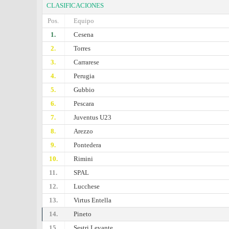
CLASIFICACIONES
Pos.
Equipo
1.
Cesena
2.
Torres
3.
Carrarese
4.
Perugia
5.
Gubbio
6.
Pescara
7.
Juventus U23
8.
Arezzo
9.
Pontedera
10.
Rimini
11.
SPAL
12.
Lucchese
13.
Virtus Entella
14.
Pineto
15.
Sestri Levante