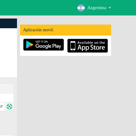
Argentina
Aplicación movil:
0'