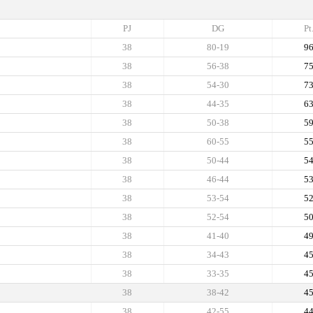
PJ
DG
Pt
38
80-19
9
38
56-38
7
38
54-30
7
38
44-35
6
38
50-38
5
38
60-55
5
38
50-44
5
38
46-44
5
38
53-54
5
38
52-54
5
38
41-40
4
38
34-43
4
38
33-35
4
38
38-42
4
38
42-55
4