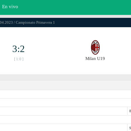
En vivo
.04.2023 / Campionato Primavera 1
3:2
Milan U19
[ 1:0 ]
8
9