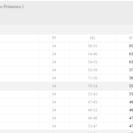
to Primavera 1
PJ
DG
Pt
34
56-31
6
34
54-40
6
34
54-35
6
34
53-39
5
34
71-56
5
34
70-54
5
34
53-41
5
34
47-45
4
34
49-52
4
34
46-48
4
34
53-47
4