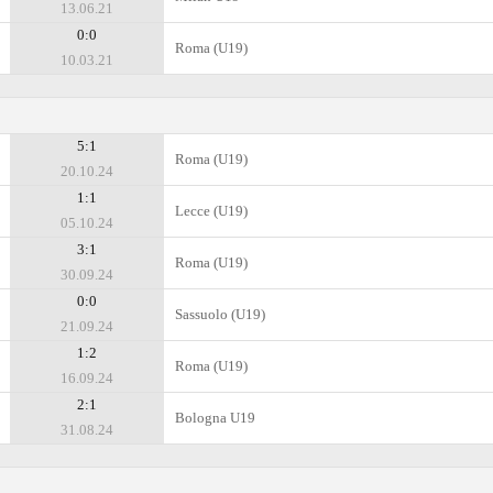
13.06.21
0:0
Roma (U19)
10.03.21
5:1
Roma (U19)
20.10.24
1:1
Lecce (U19)
05.10.24
3:1
Roma (U19)
30.09.24
0:0
Sassuolo (U19)
21.09.24
1:2
Roma (U19)
16.09.24
2:1
Bologna U19
31.08.24