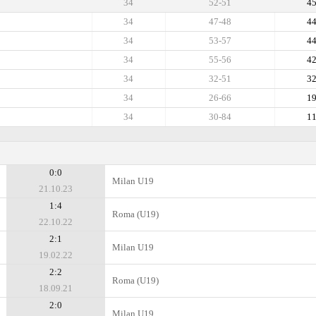
34
52-51
4
34
47-48
4
34
53-57
4
34
55-56
4
34
32-51
3
34
26-66
1
34
30-84
1
0:0
Milan U19
21.10.23
1:4
Roma (U19)
22.10.22
2:1
Milan U19
19.02.22
2:2
Roma (U19)
18.09.21
2:0
Milan U19