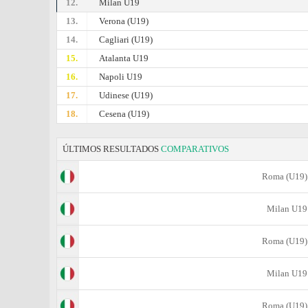
12.
Milan U19
13.
Verona (U19)
14.
Cagliari (U19)
15.
Atalanta U19
16.
Napoli U19
17.
Udinese (U19)
18.
Cesena (U19)
ÚLTIMOS RESULTADOS
COMPARATIVOS
Roma (U19)
Milan U19
Roma (U19)
Milan U19
Roma (U19)