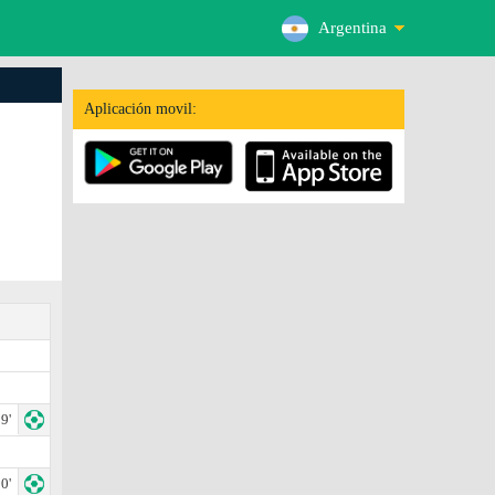
Argentina
Aplicación movil:
9'
0'