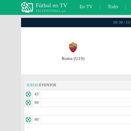
Fútbol en TV
En TV
|
Todo
|
TELEFOOTBALL.net
09:30 / 10
Roma (U19)
JUEGO
EVENTOS
45'
89'
90'