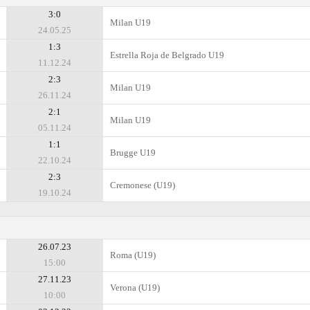
3:0
Milan U19
24.05.25
1:3
Estrella Roja de Belgrado U19
11.12.24
2:3
Milan U19
26.11.24
2:1
Milan U19
05.11.24
1:1
Brugge U19
22.10.24
2:3
Cremonese (U19)
19.10.24
26.07.23
Roma (U19)
15:00
27.11.23
Verona (U19)
10:00