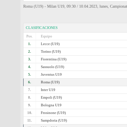
Roma (U19) - Milan U19, 09:30 / 10.04.2023, lunes, Campiona
CLASIFICACIONES
Pos.
Equipo
1.
Lecce (U19)
2.
Torino (U19)
3.
Fiorentina (U19)
4.
Sassuolo (U19)
5.
Juventus U19
6.
Roma (U19)
7.
Inter U19
8.
Empoli (U19)
9.
Bologna U19
10.
Frosinone (U19)
11.
Sampdoria (U19)