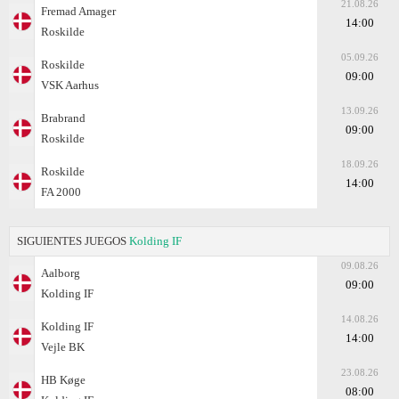
21.08.26
Fremad Amager
14:00
Roskilde
05.09.26
Roskilde
09:00
VSK Aarhus
13.09.26
Brabrand
09:00
Roskilde
18.09.26
Roskilde
14:00
FA 2000
SIGUIENTES JUEGOS
Kolding IF
09.08.26
Aalborg
09:00
Kolding IF
14.08.26
Kolding IF
14:00
Vejle BK
23.08.26
HB Køge
08:00