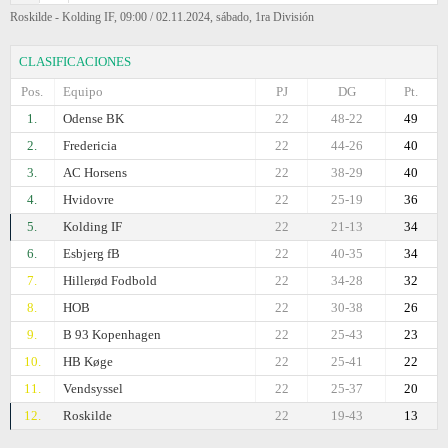
Roskilde - Kolding IF, 09:00 / 02.11.2024, sábado, 1ra División
CLASIFICACIONES
Pos.
Equipo
PJ
DG
Pt.
1.
Odense BK
22
48-22
49
2.
Fredericia
22
44-26
40
3.
AC Horsens
22
38-29
40
4.
Hvidovre
22
25-19
36
5.
Kolding IF
22
21-13
34
6.
Esbjerg fB
22
40-35
34
7.
Hillerød Fodbold
22
34-28
32
8.
HOB
22
30-38
26
9.
B 93 Kopenhagen
22
25-43
23
10.
HB Køge
22
25-41
22
11.
Vendsyssel
22
25-37
20
12.
Roskilde
22
19-43
13