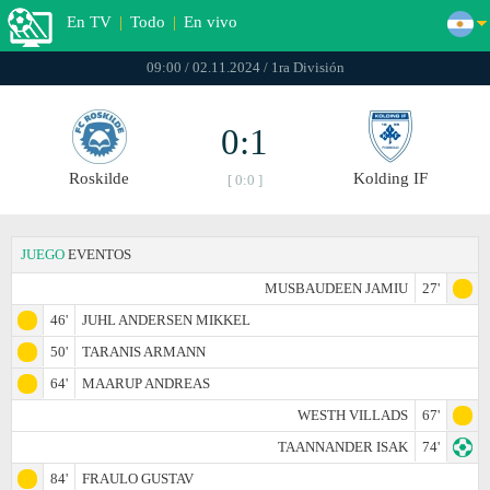
En TV
|
Todo
|
En vivo
09:00 / 02.11.2024 / 1ra División
0:1
Roskilde
Kolding IF
[ 0:0 ]
JUEGO
EVENTOS
MUSBAUDEEN JAMIU
27'
46'
JUHL ANDERSEN MIKKEL
50'
TARANIS ARMANN
64'
MAARUP ANDREAS
WESTH VILLADS
67'
TAANNANDER ISAK
74'
84'
FRAULO GUSTAV