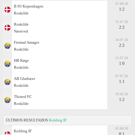
07.08.26
B 93 Kopenhagen
1:2
Roskilde
31.07.26
Roskilde
2:2
Næstved
18.07.26
Fremad Amager
2:2
Roskilde
11.07.26
HB Køge
1:0
Roskilde
07.07.26
AB Gladsaxe
1:1
Roskilde
29.05.26
Thisted FC
1:2
Roskilde
ÚLTIMOS RESULTADOS
Kolding IF
01.08.26
Kolding IF
0:1