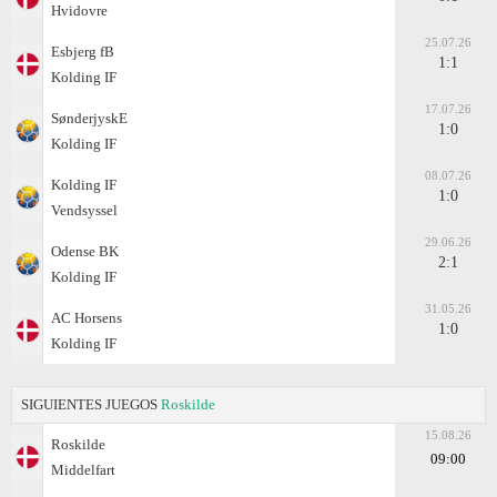
Hvidovre
25.07.26
Esbjerg fB
1:1
Kolding IF
17.07.26
SønderjyskE
1:0
Kolding IF
08.07.26
Kolding IF
1:0
Vendsyssel
29.06.26
Odense BK
2:1
Kolding IF
31.05.26
AC Horsens
1:0
Kolding IF
SIGUIENTES JUEGOS
Roskilde
15.08.26
Roskilde
09:00
Middelfart