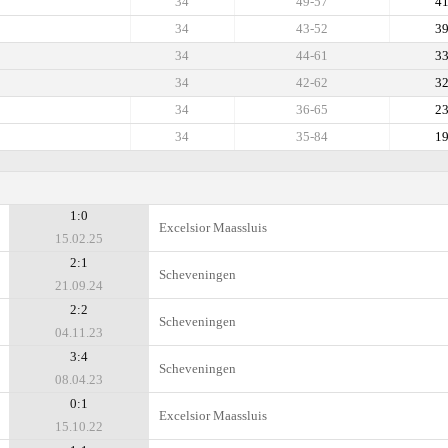
34
49-57
4
34
43-52
3
34
44-61
3
34
42-62
3
34
36-65
2
34
35-84
1
1:0
Excelsior Maassluis
15.02.25
2:1
Scheveningen
21.09.24
2:2
Scheveningen
04.11.23
3:4
Scheveningen
08.04.23
0:1
Excelsior Maassluis
15.10.22