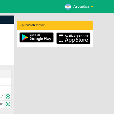
Argentina
Aplicación movil:
1'
0'