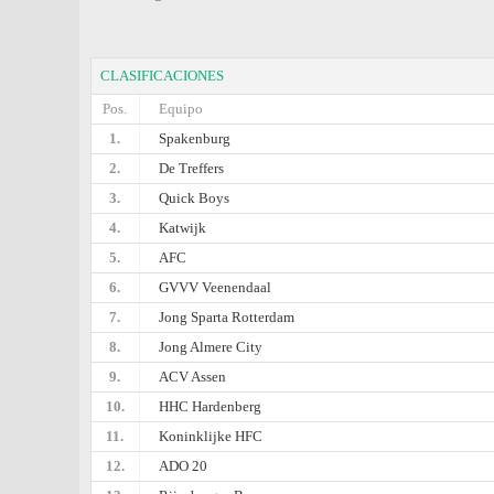
CLASIFICACIONES
Pos.
Equipo
1.
Spakenburg
2.
De Treffers
3.
Quick Boys
4.
Katwijk
5.
AFC
6.
GVVV Veenendaal
7.
Jong Sparta Rotterdam
8.
Jong Almere City
9.
ACV Assen
10.
HHC Hardenberg
11.
Koninklijke HFC
12.
ADO 20