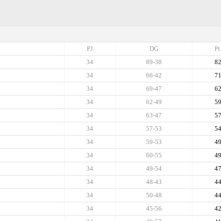
PJ
DG
Pt
34
89-38
8
34
66-42
7
34
69-47
6
34
62-49
5
34
63-47
5
34
57-53
5
34
59-53
4
34
60-55
4
34
49-54
4
34
48-43
4
34
50-48
4
34
45-56
4