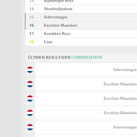
13.
Rijnsburgse Boys
14.
Noordwijkerhout
15.
Scheveningen
16.
Excelsior Maassluis
17.
Kozakken Boys
18.
Lisse
ÚLTIMOS RESULTADOS
COMPARATIVOS
Scheveningen
Excelsior Maassluis
Excelsior Maassluis
Excelsior Maassluis
Scheveningen