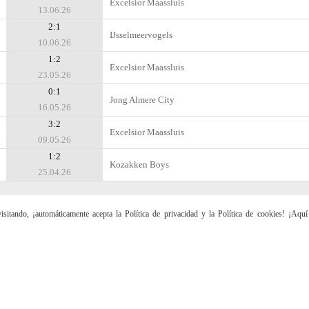
Excelsior Maassluis
13.06.26
2:1
IJsselmeervogels
10.06.26
1:2
Excelsior Maassluis
23.05.26
0:1
Jong Almere City
16.05.26
3:2
Excelsior Maassluis
09.05.26
1:2
Kozakken Boys
25.04.26
sitando, ¡automáticamente acepta la Política de privacidad y la Política de cookies! ¡Aqu