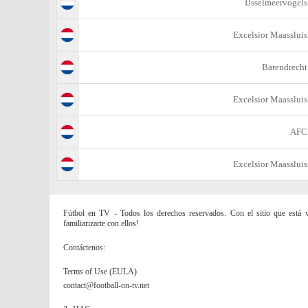
IJsselmeervogels
Excelsior Maassluis
Barendrecht
Excelsior Maassluis
AFC
Excelsior Maassluis
Fútbol en TV - Todos los derechos reservados. Con el sitio que está vi
familiarizarte con ellos!
Contáctenos:
Terms of Use (EULA)
contact@football-on-tv.net