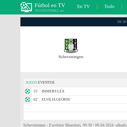
Fútbol en TV
En TV
|
Todo
|
TELEFOOTBALL.net
09:30 
Scheveningen
JUEGO
EVENTOS
55'
IMMERS LEX
62'
ELVILIA GEORNI
Scheveningen - Excelsior Maassluis, 09:30 / 06.04.2024, sábado