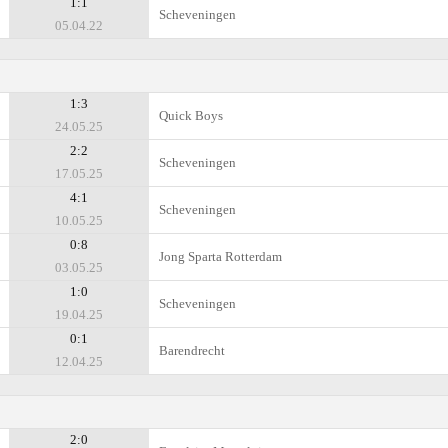
1:1
Scheveningen
05.04.22
1:3
Quick Boys
24.05.25
2:2
Scheveningen
17.05.25
4:1
Scheveningen
10.05.25
0:8
Jong Sparta Rotterdam
03.05.25
1:0
Scheveningen
19.04.25
0:1
Barendrecht
12.04.25
2:0