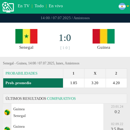
En TV
|
Todo
|
En vivo
14:00 / 07.07.2025 / Amistosos
1:0
Senegal
Guinea
[ 1:0 ]
Senegal - Guinea, 14:00 / 07.07.2025, lunes, Amistosos
PROBABILIDADES
1
X
2
Prob. promedio
1.85
3.20
4.20
ÚLTIMOS RESULTADOS
COMPARATIVOS
23.01.24
Guinea
0:2
Senegal
02.09.22
Guinea
3:5 Pen