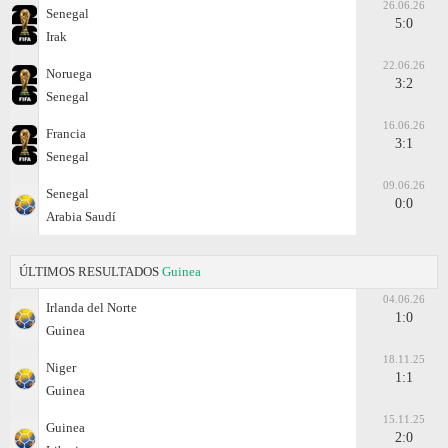
26.06.26
Senegal
5:0
Irak
22.06.26
Noruega
3:2
Senegal
16.06.26
Francia
3:1
Senegal
09.06.26
Senegal
0:0
Arabia Saudí
ÚLTIMOS RESULTADOS
Guinea
04.06.26
Irlanda del Norte
1:0
Guinea
18.11.25
Niger
1:1
Guinea
15.11.25
Guinea
2:0