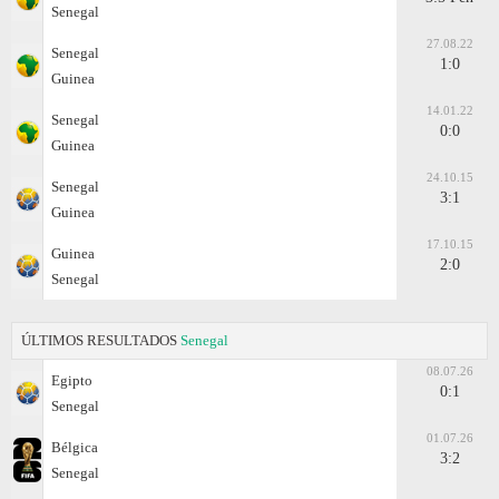
Senegal
27.08.22
Senegal
1:0
Guinea
14.01.22
Senegal
0:0
Guinea
24.10.15
Senegal
3:1
Guinea
17.10.15
Guinea
2:0
Senegal
ÚLTIMOS RESULTADOS
Senegal
08.07.26
Egipto
0:1
Senegal
01.07.26
Bélgica
3:2
Senegal