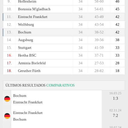
9.
Hoffenheim
34
58-60
46
10.
Borussia M'gladbach
34
54-61
45
11.
Eintracht Frankfurt
34
45-49
42
12.
Wolfsburg
34
43-54
42
13.
Bochum
34
38-52
42
14.
Augsburg
34
39-56
38
15.
Stuttgart
34
41-59
33
16.
Hertha BSC
34
37-71
33
17.
Arminia Bielefeld
34
27-53
28
18.
Greuther Fürth
34
28-82
18
ÚLTIMOS RESULTADOS
COMPARATIVOS
16.03.25
Bochum
1:3
Eintracht Frankfurt
02.11.24
Eintracht Frankfurt
7:2
Bochum
10.02.24