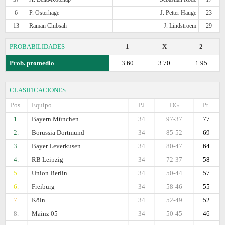
6
P. Osterhage
J. Petter Hauge
23
13
Raman Chibsah
J. Lindstroem
29
PROBABILIDADES
1
X
2
Prob. promedio
3.60
3.70
1.95
CLASIFICACIONES
Pos.
Equipo
PJ
DG
Pt.
1.
Bayern München
34
97-37
77
2.
Borussia Dortmund
34
85-52
69
3.
Bayer Leverkusen
34
80-47
64
4.
RB Leipzig
34
72-37
58
5.
Union Berlin
34
50-44
57
6.
Freiburg
34
58-46
55
7.
Köln
34
52-49
52
8.
Mainz 05
34
50-45
46