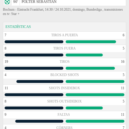
90'
POLTER SEBASTIAN
Bochum - Eintracht Frankfurt, 14:30 / 24.10.2021, domingo, Bundesliga , transmisiones
en tv: Star +
ESTADÍSTICAS
7
TIROS A PUERTA
6
8
TIROS FUERA
5
19
TIROS
16
4
BLOCKED SHOTS
5
11
SHOTS INSIDEBOX
11
8
SHOTS OUTSIDEBOX
5
9
FALTAS
11
4
CÓRNERS
7