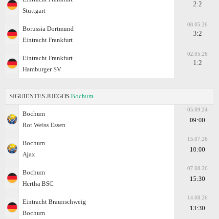
2:2
Stuttgart
08.05.26
Borussia Dortmund
3:2
Eintracht Frankfurt
02.05.26
Eintracht Frankfurt
1:2
Hamburger SV
SIGUIENTES JUEGOS
Bochum
05.09.24
Bochum
09:00
Rot Weiss Essen
15.07.26
Bochum
10:00
Ajax
07.08.26
Bochum
15:30
Hertha BSC
14.08.26
Eintracht Braunschweig
13:30
Bochum