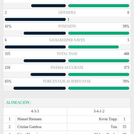
2
OFFSIDES
0
41%
POSESIÓN
59%
6
GOALKEEPER SAVES
5
335
TOTAL PASE
488
218
PASSES ACCURATE
373
65%
PORCENTAJE ACIERTO PASE
76%
ALINEACIÓN
:
4-3-3
3-4-1-2
1
Manuel Riemann
Kevin Trapp
1
2
Cristian Gamboa
Tuta
35