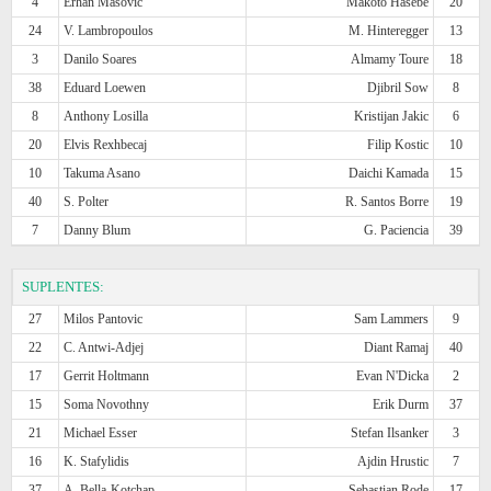
4
Erhan Masovic
Makoto Hasebe
20
24
V. Lambropoulos
M. Hinteregger
13
3
Danilo Soares
Almamy Toure
18
38
Eduard Loewen
Djibril Sow
8
8
Anthony Losilla
Kristijan Jakic
6
20
Elvis Rexhbecaj
Filip Kostic
10
10
Takuma Asano
Daichi Kamada
15
40
S. Polter
R. Santos Borre
19
7
Danny Blum
G. Paciencia
39
SUPLENTES:
27
Milos Pantovic
Sam Lammers
9
22
C. Antwi-Adjej
Diant Ramaj
40
17
Gerrit Holtmann
Evan N'Dicka
2
15
Soma Novothny
Erik Durm
37
21
Michael Esser
Stefan Ilsanker
3
16
K. Stafylidis
Ajdin Hrustic
7
37
A. Bella-Kotchap
Sebastian Rode
17