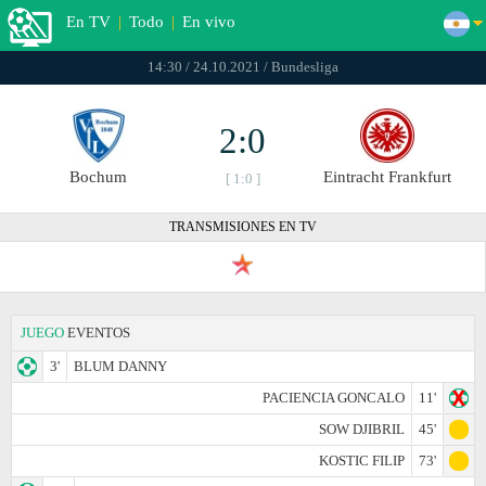
En TV
|
Todo
|
En vivo
14:30 / 24.10.2021 / Bundesliga
2:0
Bochum
Eintracht Frankfurt
[ 1:0 ]
TRANSMISIONES EN TV
JUEGO
EVENTOS
3'
BLUM DANNY
PACIENCIA GONCALO
11'
SOW DJIBRIL
45'
KOSTIC FILIP
73'