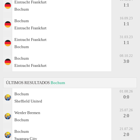
Eintracht Frankfurt
1:1
Bochum
16.09.23
Bochum
1:1
Eintracht Frankfurt
31.03.23
Eintracht Frankfurt
1:1
Bochum
08.10.22
Bochum
3:0
Eintracht Frankfurt
ÚLTIMOS RESULTADOS
Bochum
01.08.26
Bochum
0:0
Sheffield United
25.07.26
Werder Bremen
2:0
Bochum
21.07.26
Bochum
2:0
Swansea City