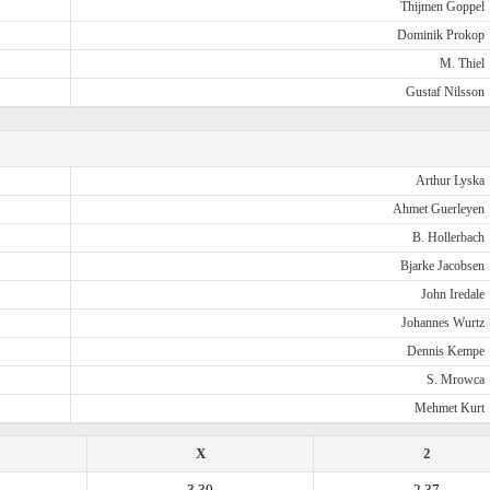
Thijmen Goppel
Dominik Prokop
M. Thiel
Gustaf Nilsson
Arthur Lyska
Ahmet Guerleyen
B. Hollerbach
Bjarke Jacobsen
John Iredale
Johannes Wurtz
Dennis Kempe
S. Mrowca
Mehmet Kurt
X
2
3.30
2.37