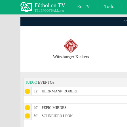
Fútbol en TV
En TV
|
Todo
|
TELEFOOTBALL.net
09
Würzburger Kickers
JUEGO
EVENTOS
32'
HERRMANN ROBERT
49'
PEPIC MIRNES
50'
SCHNEIDER LEON