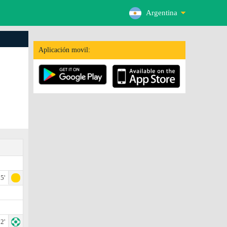
Argentina
Aplicación movil:
5'
2'