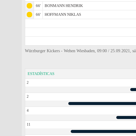
66'
BONMANN HENDRIK
66'
HOFFMANN NIKLAS
Würzburger Kickers - Wehen Wiesbaden, 09:00 / 25.09.2021, sá
ESTADÍSTICAS
2
2
4
11