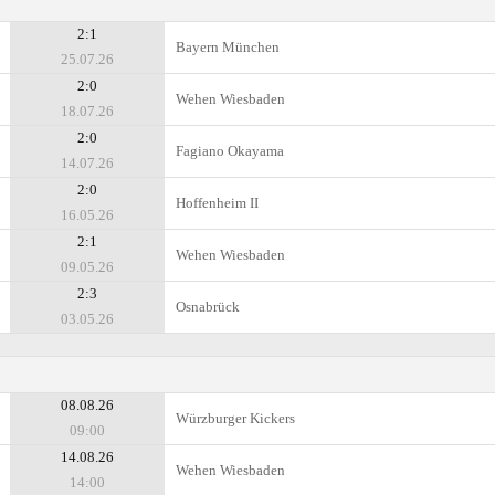
2:1
Bayern München
25.07.26
2:0
Wehen Wiesbaden
18.07.26
2:0
Fagiano Okayama
14.07.26
2:0
Hoffenheim II
16.05.26
2:1
Wehen Wiesbaden
09.05.26
2:3
Osnabrück
03.05.26
08.08.26
Würzburger Kickers
09:00
14.08.26
Wehen Wiesbaden
14:00