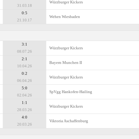
Würzburger Kickers
31.03.18
0:5
Wehen Wiesbaden
21.10.17
3:1
Würzburger Kickers
08.07.26
2:1
Bayern Munchen II
10.04.26
0:2
Würzburger Kickers
06.04.26
5:0
SpVgg Hankofen-Hailing
02.04.26
1:1
Würzburger Kickers
28.03.26
4:0
Viktoria Aschaffenburg
20.03.26