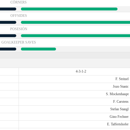
CÓRNERS
OFFSIDES
POSESIÓN
GOALKEEPER SAVES
4-3-1-2
F. Stritzel
Jozo Stanic
S. Mockenhaupt
F. Carstens
Stefan Stangl
Gino Fechner
E. Taffertshofer