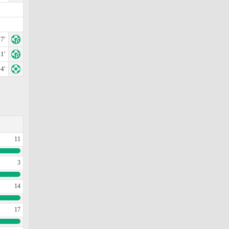
7'
1'
4'
11
3
14
17