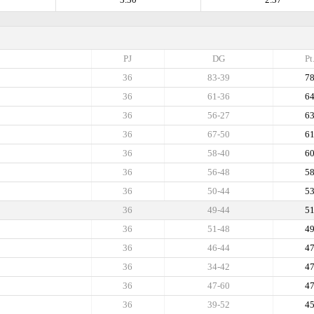
PJ
DG
Pt
36
83-39
7
36
61-36
6
36
56-27
6
36
67-50
6
36
58-40
6
36
56-48
5
36
50-44
5
36
49-44
5
36
51-48
4
36
46-44
4
36
34-42
4
36
47-60
4
36
39-52
4