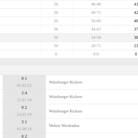
36
46-48
4
36
46-71
4
36
56-66
4
36
44-62
3
36
34-59
3
36
28-71
2
0
0-0
0
0:1
Würzburger Kickers
05.03.22
2:4
Würzburger Kickers
12.07.19
0:2
Würzburger Kickers
24.02.19
3:1
Wehen Wiesbaden
01.09.18
0:2