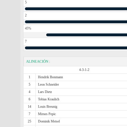
5
2
45%
7
ALINEACIÓN
:
4-3-1-2
1
Hendrik Bonmann
5
Leon Schneider
4
Lars Dietz
6
Tobias Kraulich
14
Louis Breunig
7
Mirnes Pepic
25
Dominik Meisel