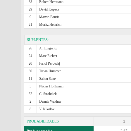
38
Robert Herrmann
29
David Kopacz
9
Marvin Pourie
21
Moritz Heinrich
SUPLENTES:
26
A. Lungwitz
24
Marc Richter
20
Fanol Perdedaj
30
Tizian Hummer
11
Saliou Sane
3
Niklas Hoffmann
32
C. Strohdiek
2
Dennis Waidner
8
V. Nikolov
PROBABILIDADES
1
Prob. promedio
2.87