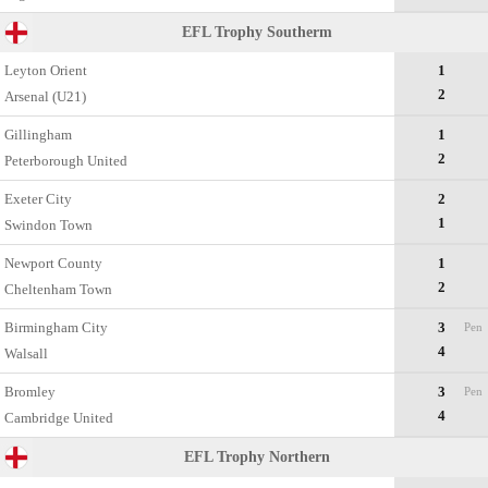
EFL Trophy Southerm
Leyton Orient
1
2
Arsenal (U21)
Gillingham
1
2
Peterborough United
Exeter City
2
1
Swindon Town
Newport County
1
2
Cheltenham Town
Birmingham City
3
Pen
4
Walsall
Bromley
3
Pen
4
Cambridge United
EFL Trophy Northern