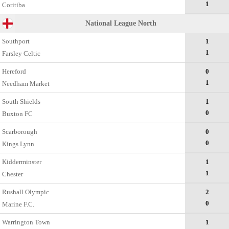
1
Coritiba
National League North
Southport
1
1
Farsley Celtic
Hereford
0
1
Needham Market
South Shields
1
0
Buxton FC
Scarborough
0
0
Kings Lynn
Kidderminster
1
1
Chester
Rushall Olympic
2
0
Marine F.C.
Warrington Town
1