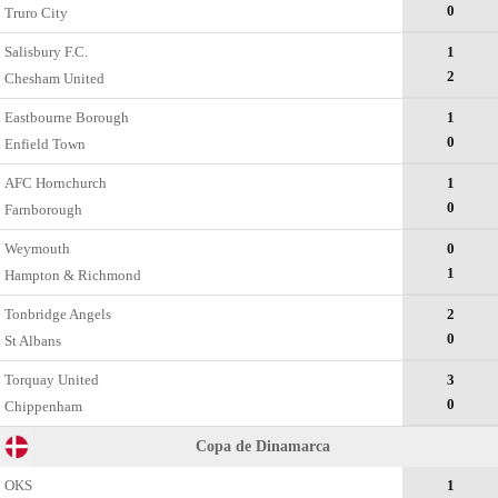
0
Truro City
Salisbury F.C.
1
2
Chesham United
Eastbourne Borough
1
0
Enfield Town
AFC Hornchurch
1
0
Farnborough
Weymouth
0
1
Hampton & Richmond
Tonbridge Angels
2
0
St Albans
Torquay United
3
0
Chippenham
Copa de Dinamarca
OKS
1