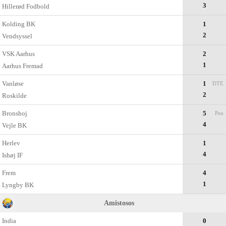
3
Hillerød Fodbold
Kolding BK
1
2
Vendsyssel
VSK Aarhus
2
1
Aarhus Fremad
Vanløse
1
DTE
2
Roskilde
Bronshoj
5
Pen
4
Vejle BK
Herlev
1
4
Ishøj IF
Frem
4
1
Lyngby BK
Amistosos
India
0