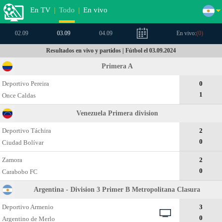
En TV
|
Todo
|
En vivo
02.09
03.09
04.09
En vivo:
(
0
)
Resultados en vivo y partidos | Fútbol el 03.09.2024
Primera A
Deportivo Pereira
0
1
Once Caldas
Venezuela Primera division
Deportivo Táchira
2
0
Ciudad Bolívar
Zamora
2
0
Carabobo FC
Argentina - Division 3 Primer B Metropolitana Clasura
Deportivo Armenio
3
0
Argentino de Merlo