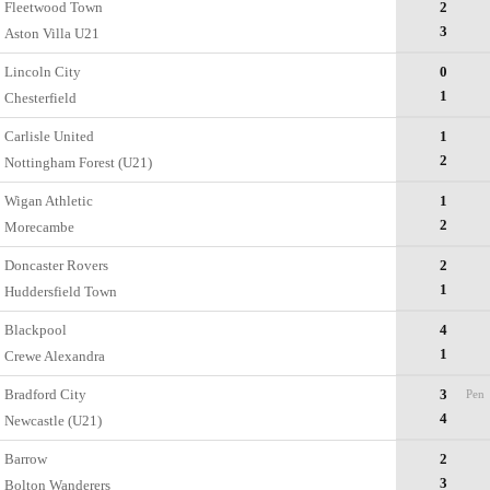
Fleetwood Town
2
3
Aston Villa U21
Lincoln City
0
1
Chesterfield
Carlisle United
1
2
Nottingham Forest (U21)
Wigan Athletic
1
2
Morecambe
Doncaster Rovers
2
1
Huddersfield Town
Blackpool
4
1
Crewe Alexandra
Bradford City
3
Pen
4
Newcastle (U21)
Barrow
2
3
Bolton Wanderers