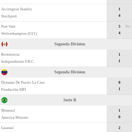
Accrington Stanley
1
4
Stockport
Port Vale
5
Pen
4
Wolverhampton (U21)
Segunda Divisiоn
Resistencia
1
1
Independiente F.B.C.
Segunda Division
Dynamo De Puerto La Cruz
0
1
Fundación AIFI
Serie B
Mirassol
1
0
Amеrica Mineiro
Guaraní
2