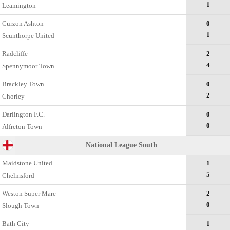
1
Leamington
Curzon Ashton
0
1
Scunthorpe United
Radcliffe
2
4
Spennymoor Town
Brackley Town
0
2
Chorley
Darlington F.C.
0
0
Alfreton Town
National League South
Maidstone United
1
5
Chelmsford
Weston Super Mare
2
0
Slough Town
Bath City
1