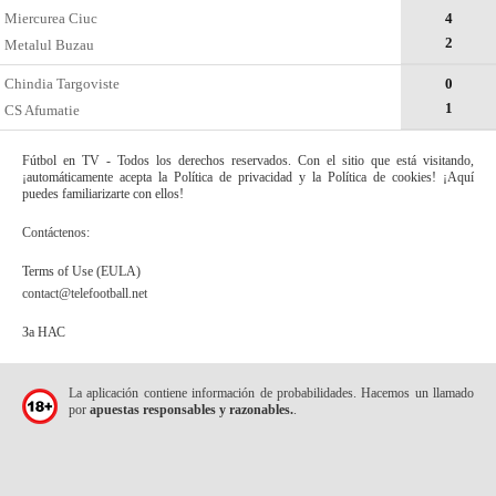
Miercurea Ciuc
4
2
Metalul Buzau
Chindia Targoviste
0
1
CS Afumatie
Fútbol en TV - Todos los derechos reservados. Con el sitio que está visitando,
¡automáticamente acepta la Política de privacidad y la Política de cookies! ¡Aquí
puedes familiarizarte con ellos!
Contáctenos:
Terms of Use (EULA)
contact@telefootball.net
За НАС
La aplicación contiene información de probabilidades. Hacemos un llamado
por
apuestas responsables y razonables.
.