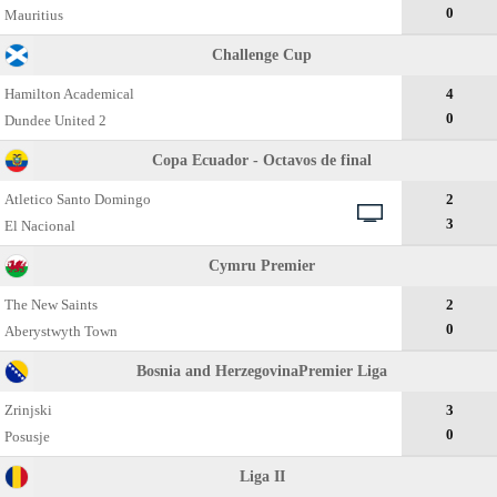
0
Mauritius
Challenge Cup
Hamilton Academical
4
0
Dundee United 2
Copa Ecuador - Octavos de final
Atletico Santo Domingo
2
3
El Nacional
Cymru Premier
The New Saints
2
0
Aberystwyth Town
Bosnia and HerzegovinaPremier Liga
Zrinjski
3
0
Posusje
Liga II