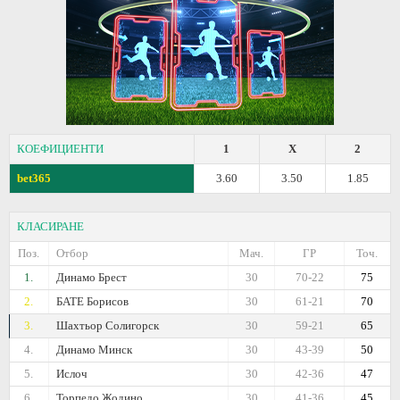
КОЕФИЦИЕНТИ
1
X
2
bet365
3.60
3.50
1.85
КЛАСИРАНЕ
Поз.
Отбор
Мач.
ГР
Точ.
1.
Динамо Брест
30
70-22
75
2.
БАТЕ Борисов
30
61-21
70
3.
Шахтьор Солигорск
30
59-21
65
4.
Динамо Минск
30
43-39
50
5.
Ислоч
30
42-36
47
6.
Торпедо Жодино
30
41-36
45