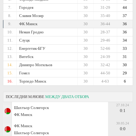
7.
Городея
30
31-29
44
8.
Славия Мозир
30
35-40
37
9.
ФК Минск
30
36-44
36
10.
Неман Гродно
30
28-37
36
11.
Слуцк
30
29-46
34
12.
Енергетик-БГУ
30
52-66
33
13.
Витебск
30
24-39
31
14.
Днияпро Могильов
30
32-42
30
15.
Гомел
30
44-50
29
16.
Торпедо Минск
30
4-63
6
ПОСЛЕДНИ МАЧОВЕ
МЕЖДУ ДВАТА ОТБОРА
27.10.24
Шахтьор Солигорск
0:1
ФК Минск
30.05.24
ФК Минск
0:0
Шахтьор Солигорск