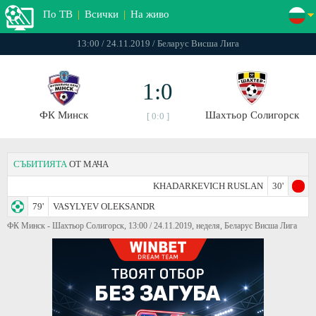
По ТВ
|
Всички
|
На живо
13:00 / 24.11.2019 / Беларус Висша Лига
1:0
ФК Минск
Шахтьор Солигорск
[ 0:0 ]
СЪБИТИЯТА
ОТ МАЧА
KHADARKEVICH RUSLAN
30'
79'
VASYLYEV OLEKSANDR
ФК Минск - Шахтьор Солигорск, 13:00 / 24.11.2019, неделя, Беларус Висша Лига