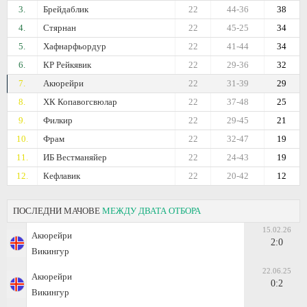
3.
Брейдаблик
22
44-36
38
4.
Стярнан
22
45-25
34
5.
Хафнарфьордур
22
41-44
34
6.
КР Рейкявик
22
29-36
32
7.
Акюрейри
22
31-39
29
8.
ХК Копавогсвюлар
22
37-48
25
9.
Филкир
22
29-45
21
10.
Фрам
22
32-47
19
11.
ИБ Вестманяйер
22
24-43
19
12.
Кефлавик
22
20-42
12
ПОСЛЕДНИ МАЧОВЕ
МЕЖДУ ДВАТА ОТБОРА
15.02.26
Акюрейри
2:0
Викингур
22.06.25
Акюрейри
0:2
Викингур