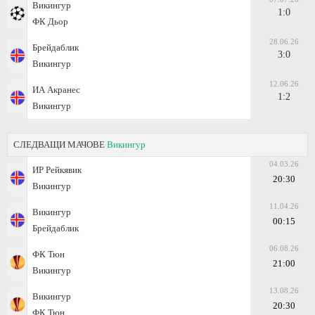
Викингур
1:0
ФК Дьор
28.06.26
Брейдаблик
3:0
Викингур
12.06.26
ИА Акранес
1:2
Викингур
СЛЕДВАЩИ МАЧОВЕ
Викингур
04.03.26
ИР Рейкявик
20:30
Викингур
11.04.26
Викингур
00:15
Брейдаблик
06.08.26
ФК Тюн
21:00
Викингур
13.08.26
Викингур
20:30
ФК Тюн