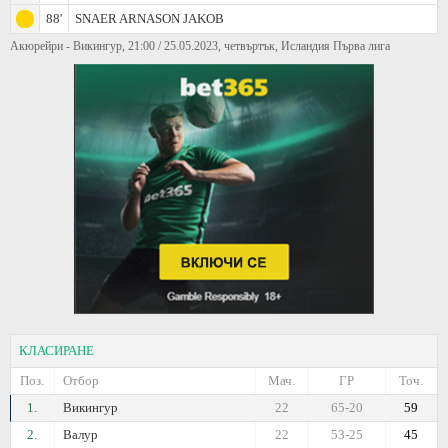
88'
SNAER ARNASON JAKOB
Акюрейри - Викингур, 21:00 / 25.05.2023, четвъртък, Исландия Първа лига
КЛАСИРАНЕ
Поз.
Отбор
Мач.
ГР
Точ.
1.
Викингур
22
65-20
59
2.
Валур
22
53-25
45