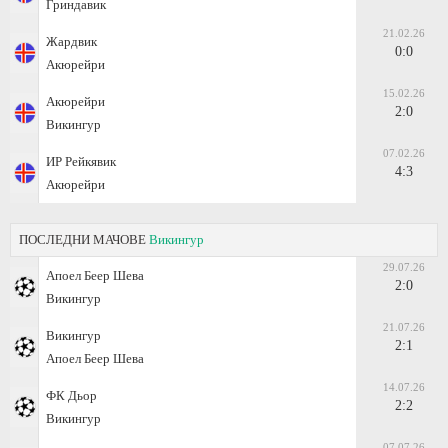
Гриндавик
21.02.26
Жардвик
0:0
Акюрейри
15.02.26
Акюрейри
2:0
Викингур
07.02.26
ИР Рейкявик
4:3
Акюрейри
ПОСЛЕДНИ МАЧОВЕ
Викингур
29.07.26
Апоел Беер Шева
2:0
Викингур
21.07.26
Викингур
2:1
Апоел Беер Шева
14.07.26
ФК Дьор
2:2
Викингур
07.07.26