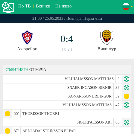
По ТВ
|
Всички
|
На живо
21:00 / 25.05.2023 / Исландия Първа лига
0:4
Акюрейри
Викингур
[ 0:2 ]
СЪБИТИЯТА
ОТ МАЧА
VILHJALMSSON MATTHIAS
3'
SNAER INGASON BIRNIR
37'
AGNARSSON ERLINGUR
39'
VILHJALMSSON MATTHIAS
47'
55'
THORISSON THORRI
SIGURPALSSON ARI
86'
87'
ARNI ADALSTEINSSON ELFAR