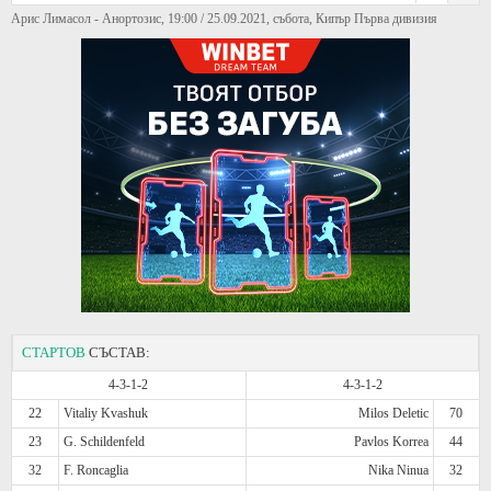
Арис Лимасол - Анортозис, 19:00 / 25.09.2021, събота, Кипър Първа дивизия
СТАРТОВ
СЪСТАВ:
4-3-1-2
4-3-1-2
22
Vitaliy Kvashuk
Milos Deletic
70
23
G. Schildenfeld
Pavlos Korrea
44
32
F. Roncaglia
Nika Ninua
32