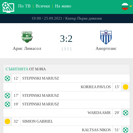
По ТВ
|
Всички
|
На живо
19:00 / 25.09.2021 / Кипър Първа дивизия
3:2
Арис Лимасол
Анортозис
[ 3:1 ]
СЪБИТИЯТА
ОТ МАЧА
12'
STEPINSKI MARIUSZ
KORREA PAVLOS
15'
17'
STEPINSKI MARIUSZ
19'
STEPINSKI MARIUSZ
WARDA AMR
29'
32'
SIMION GABRIEL
KALTSAS NIKOS
51'