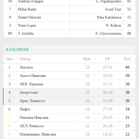
19
Andreas Frangos
G. Papadopoulos
91
7
Mihai Radut
Assaf Tzur
55
9
Daniel Sikorski
Nika Katcharava
15
3
Nuno Lopes
N. Kaltsas
20
89
T. Iosifidis
A. Chrysostomou
88
КЛАСИРАНЕ
Поз.
Отбор
Мач.
ГР
Точ.
1.
Аполон
22
37-21
46
2.
Апоел Никозия
22
35-25
39
3.
АЕК Ларнака
22
31-17
39
4.
Анортозис
22
36-26
38
5.
Арис Лимасол
22
23-20
36
6.
Пафос
22
27-19
34
7.
Омония Никозия
22
25-25
31
8.
АЕЛ Лимасол
22
26-28
25
9.
Олимпиакос Никозия
22
14-23
22