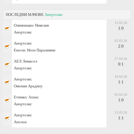
ПОСЛЕДНИ МАЧОВЕ
Анортозис
15.05.26
Олимпиакос Никозия
1:0
Анортозис
02.05.26
Анортозис
2:0
Еносис Неон Паралимни
27.04.26
АЕЛ Лимасол
0:1
Анортозис
19.04.26
Анортозис
1:1
Омония Арадипу
05.04.26
Етникос Ахнас
1:0
Анортозис
15.03.26
Анортозис
1:1
Аполон