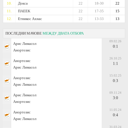
10.
Докса
22
18-30
22
11.
ΠΑΕΕΚ
22
17-35
15
12.
Етникос Ахнас
22
13-33
13
ПОСЛЕДНИ МАЧОВЕ
МЕЖДУ ДВАТА ОТБОРА
09.02.26
Арис Лимасол
0:1
Анортозис
26.10.25
Анортозис
1:1
Арис Лимасол
15.02.25
Анортозис
0:3
Арис Лимасол
09.11.24
Арис Лимасол
3:0
Анортозис
11.05.24
Анортозис
0:4
Арис Лимасол
31.03.24