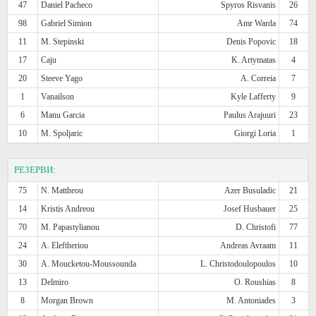
47
Daniel Pacheco
Spyros Risvanis
26
98
Gabriel Simion
Amr Warda
74
11
M. Stepinski
Denis Popovic
18
17
Caju
K. Artymatas
4
20
Steeve Yago
A. Correia
7
1
Vanailson
Kyle Lafferty
9
6
Manu Garcia
Paulus Arajuuri
23
10
M. Spoljaric
Giorgi Loria
1
РЕЗЕРВИ:
75
N. Mattheou
Azer Busuladic
21
14
Kristis Andreou
Josef Husbauer
25
70
M. Papastylianou
D. Christofi
77
24
A. Eleftheriou
Andreas Avraam
11
30
A. Moucketou-Moussounda
L. Christodoulopoulos
10
13
Delmiro
O. Roushias
8
8
Morgan Brown
M. Antoniades
3