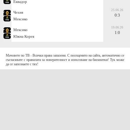
Еквадор
25.06.26
Чехия
0:3
Мексико
19.06.26
Мексико
1:0
Южна Корея
Мачовете по ТВ - Всички права запазени. С посещенито на сайта, автоматично се
съгласявате с правилата за поверителност и използване на бисквитки! Тук може
да се запознаете с тях!
За контакти с нас:
Terms of Use (EULA)
contact@telefootball.net
За НАС
Приложението съдържа информация за коефициенти. Призоваваме към
отговорно и разумно залагане
.
AD