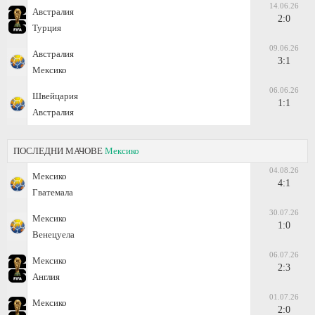
14.06.26
Австралия
2:0
Турция
09.06.26
Австралия
3:1
Мексико
06.06.26
Швейцария
1:1
Австралия
ПОСЛЕДНИ МАЧОВЕ
Мексико
04.08.26
Мексико
4:1
Гватемала
30.07.26
Мексико
1:0
Венецуела
06.07.26
Мексико
2:3
Англия
01.07.26
Мексико
2:0