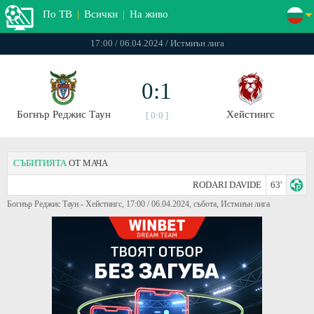
По ТВ
|
Всички
|
На живо
17:00 / 06.04.2024 / Истмиън лига
0:1
Богнър Реджис Таун
Хейстингс
[ 0:0 ]
СЪБИТИЯТА
ОТ МАЧА
RODARI DAVIDE
63'
Богнър Реджис Таун - Хейстингс, 17:00 / 06.04.2024, събота, Истмиън лига