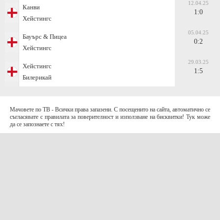
12.04.25
Канви
1:0
Хейстингс
05.04.25
Бауърс & Пицеа
0:2
Хейстингс
29.03.25
Хейстингс
1:5
Билерикай
Мачовете по ТВ - Всички права запазени. С посещенито на сайта, автоматично се
съгласявате с правилата за поверителност и използване на бисквитки! Тук може
да се запознаете с тях!
За контакти с нас:
Terms of Use (EULA)
contact@telefootball.net
За НАС
Приложението съдържа информация за коефициенти. Призоваваме към
отговорно и разумно залагане
.