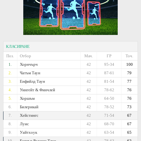
КЛАСИРАНЕ
Поз.
Отбор
Мач.
ГР
Точ.
1.
Хорнчърч
42
95-34
100
2.
Чатъм Таун
42
87-61
79
3.
Енфийлд Таун
42
81-54
77
4.
Уингейт & Финчлей
42
78-62
76
5.
Хоршъм
42
64-50
76
6.
Билерикай
42
78-52
73
7.
Хейстингс
42
71-54
67
8.
Луис
42
68-70
67
9.
Уайтхоук
42
63-54
65
10.
Богнър Реджис Таун
42
78-63
62