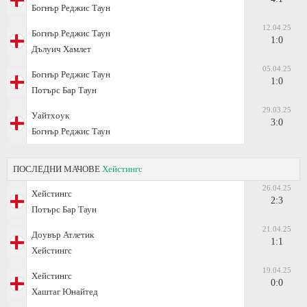
Богнър Реджис Таун
12.04.25
Богнър Реджис Таун
1:0
Дълуич Хамлет
05.04.25
Богнър Реджис Таун
1:0
Потърс Бар Таун
29.03.25
Уайтхоук
3:0
Богнър Реджис Таун
ПОСЛЕДНИ МАЧОВЕ
Хейстингс
26.04.25
Хейстингс
2:3
Потърс Бар Таун
21.04.25
Доувър Атлетик
1:1
Хейстингс
19.04.25
Хейстингс
0:0
Хаштаг Юнайтед