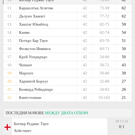
11.
Каршолтън Атлетик
42
73-59
62
12.
Дълуич Хамлет
42
77-72
62
13.
Хаштаг Юнайтед
42
82-75
59
14.
Канви
42
62-74
54
15.
Потърс Бар Таун
42
65-70
51
16.
Фолкстон Инвикта
42
60-71
50
17.
Крей Уондърърс
42
54-66
50
18.
Чешънт
42
58-72
43
19.
Маргате
42
50-80
39
20.
Харингей Бороуг
42
32-88
27
21.
Конкорд Рейнджърс
42
34-82
26
22.
Кингстониан
42
55-102
21
ПОСЛЕДНИ МАЧОВЕ
МЕЖДУ ДВАТА ОТБОРА
28.12.24
Богнър Реджис Таун
0:1
Хейстингс