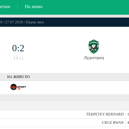
ички
|
На живо
0 / 27.07.2026 / Първа лига
0:2
Лудогорец
[ 0:1 ]
НА ЖИВО ПО
TEKPETEY BERNARD
1
CRUZ RWAN
4