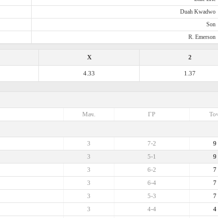
Duah Kwadwo
Son
R. Emerson
X
2
4.33
1.37
Мач.
ГР
Точ
3
7-2
9
3
5-1
9
3
6-2
7
3
6-4
7
3
5-3
7
3
4-4
4