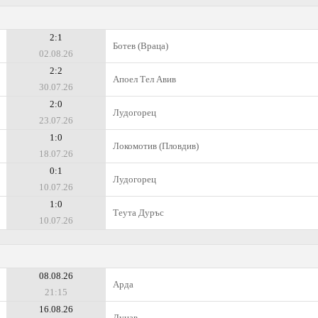
2:1
Ботев (Враца)
02.08.26
2:2
Апоел Тел Авив
30.07.26
2:0
Лудогорец
23.07.26
1:0
Локомотив (Пловдив)
18.07.26
0:1
Лудогорец
10.07.26
1:0
Теута Дуръс
10.07.26
08.08.26
Арда
21:15
16.08.26
Дунав