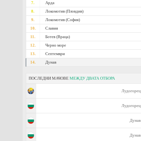
7.
Арда
8.
Локомотив (Пловдив)
9.
Локомотив (София)
10.
Славия
11.
Ботев (Враца)
12.
Черно море
13.
Септември
14.
Дунав
ПОСЛЕДНИ МАЧОВЕ
МЕЖДУ ДВАТА ОТБОРА
Лудогорец
Лудогорец
Дунав
Дунав