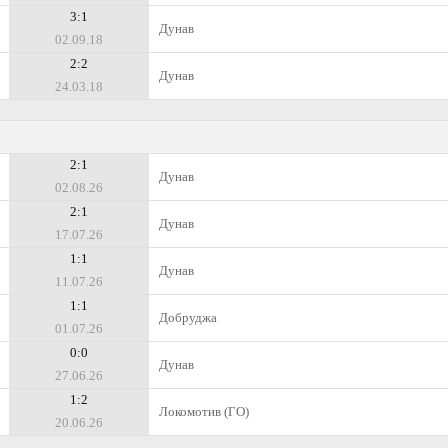
3:1
Дунав
02.09.18
2:2
Дунав
24.03.18
2:1
Дунав
02.08.26
2:1
Дунав
17.07.26
1:1
Дунав
11.07.26
1:1
Добруджа
01.07.26
0:0
Дунав
27.06.26
1:2
Локомотив (ГО)
20.06.26