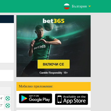
България
Мобилно приложение:
4'
7'