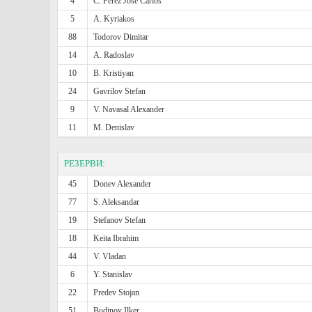
4
C. Perez Jose Carlos
5
A. Kyriakos
88
Todorov Dimitar
14
A. Radoslav
10
B. Kristiyan
24
Gavrilov Stefan
9
V. Navasal Alexander
11
M. Denislav
РЕЗЕРВИ:
45
Donev Alexander
77
S. Aleksandar
19
Stefanov Stefan
18
Keita Ibrahim
44
V. Vladan
6
Y. Stanislav
22
Predev Stojan
51
Budinov Ilker