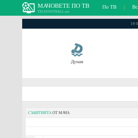
МАЧОВЕТЕ ПО ТВ
По ТВ
|
Вс
TELEFOOTBALL.net
19:0
Дунав
СЪБИТИЯТА
ОТ МАЧА