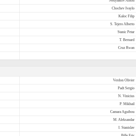
Nedyalkov Anton
Chochev Ivaylo
Kaloc Filip
S. Tejero Alberto
Stanic Petar
T. Bernard
Cruz Rwan
Verdon Olivier
Padt Sergio
N. Vinicius
P. Mikhail
Camara Aguibou
M. Aleksandar
I. Stanislav
Bille Eric