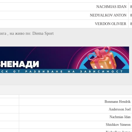
NACHMIAS IDAN
8
NEDYALKOV ANTON
8
VERDON OLIVIER
8
ига , на живо по: Diema Sport
Bonmann Hendrik
Andersson Joel
Nachmias Idan
Shishkov Simeon