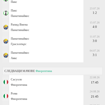
Пакс
23.07.26
Пакс
1:2
Панатинайкос
15.07.26
Рапид Виена
4:0
Панатинайкос
11.07.26
Панатинайкос
3:0
Грасхопърс
04.07.26
Панатинайкос
3:1
Аякс
СЛЕДВАЩИ МАЧОВЕ
Фиорентина
22.08.26
Сасуоло
17:45
Фиорентина
24.08.26
Рома
21:45
Фиорентина