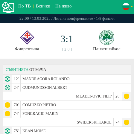
По ТВ
|
Всички
|
На живо
22:00 / 13.03.2025 / Лига на конференциите - 1/8 финали
3:1
Фиорентина
Панатинайкос
[ 2:0 ]
СЪБИТИЯТА
ОТ МАЧА
12'
MANDRAGORA ROLANDO
24'
GUDMUNDSSON ALBERT
MLADENOVIC FILIP
28'
70'
COMUZZO PIETRO
74'
PONGRACIC MARIN
SWIDERSKI KAROL
74'
75'
KEAN MOISE