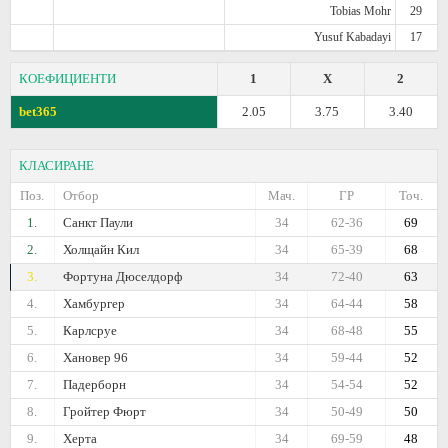
Tobias Mohr
29
Yusuf Kabadayi
17
КОЕФИЦИЕНТИ
1
X
2
bet365
2.05
3.75
3.40
КЛАСИРАНЕ
Поз.
Отбор
Мач.
ГР
Точ.
1.
Санкт Паули
34
62-36
69
2.
Холщайн Кил
34
65-39
68
3.
Фортуна Дюселдорф
34
72-40
63
4.
Хамбургер
34
64-44
58
5.
Карлсруе
34
68-48
55
6.
Хановер 96
34
59-44
52
7.
Падерборн
34
54-54
52
8.
Гройтер Фюрт
34
50-49
50
9.
Херта
34
69-59
48