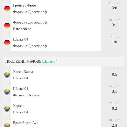
17.05.26
Гройтер Фюрт
3:0
Фортуна Дюселдорф
10.05.26
Фортуна Дюселдорф
3:1
Елверсберг
02.05.26
Шалке 04
1:0
Фортуна Дюселдорф
ПОСЛЕДНИ МАЧОВЕ
Шалке 04
01.08.26
Хасен Касел
0:5
Шалке 04
25.07.26
Шалке 04
3:1
Фагиано Окаяма
22.07.26
Харков
0:2
Шалке 04
19.07.26
Ерцгебирге Ауе
2:4