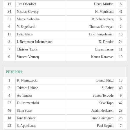
15
Tim Oberdorf
Derry Murkin
5
34
Nicolas Gavory
H. Matriciani
41
31
Marcel Sobottka
R. Schallenberg
6
6
Y. Engelhardt
Thomas Ouwejan
2
11
Felix Klaus
Lino Tempelmann
10
8
I. Bergmann Johannesson
D. Drexler
24
7
Christos Tzolis
Bryan Lasme
11
9
Vincent Vermeij
Kenan Karaman
19
РЕЗЕРВИ:
1
K. Niemczycki
Blendi Idrizi
18
2
Takashi Uchino
S. Polter
40
4
Ao Tanaka
Simon Terodde
9
27
D. Jastrzembski
Keke Topp
42
46
Sima Suso
Justin Heekeren
28
18
Jona Niemiec
Timo Baumgartl
25
23
S. Appelkamp
Paul Seguin
7