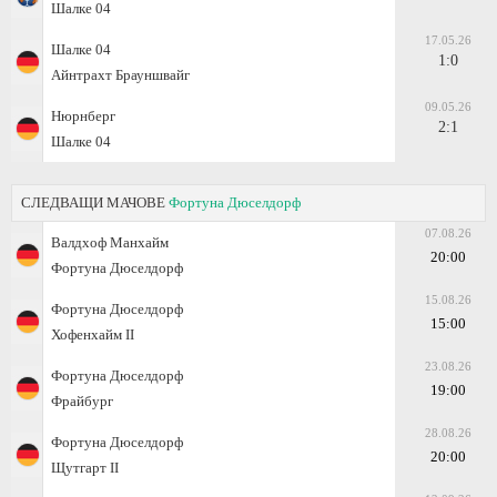
Шалке 04
17.05.26
Шалке 04
1:0
Айнтрахт Брауншвайг
09.05.26
Нюрнберг
2:1
Шалке 04
СЛЕДВАЩИ МАЧОВЕ
Фортуна Дюселдорф
07.08.26
Валдхоф Манхайм
20:00
Фортуна Дюселдорф
15.08.26
Фортуна Дюселдорф
15:00
Хофенхайм II
23.08.26
Фортуна Дюселдорф
19:00
Фрайбург
28.08.26
Фортуна Дюселдорф
20:00
Щутгарт II