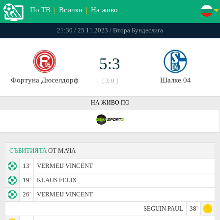
По ТВ
|
Всички
|
На живо
21:30 / 25.11.2023 / Втора Бундеслига
5:3
Фортуна Дюселдорф
Шалке 04
[ 3:0 ]
НА ЖИВО ПО
СЪБИТИЯТА
ОТ МАЧА
13'
VERMEIJ VINCENT
19'
KLAUS FELIX
26'
VERMEIJ VINCENT
SEGUIN PAUL
38'