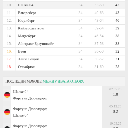
10.
Шалке 04
34
53-60
43
11.
Елверсберг
34
49-63
43
12.
Нюрнберг
34
43-64
40
13.
Кайзерслаутерн
34
59-64
39
14.
Магдебург
34
46-54
38
15.
Айнтрахт Брауншвайг
34
37-53
38
16.
Веен
34
36-50
32
17.
Ханза Рощок
34
30-57
31
18.
Оснабрюк
34
31-69
28
ПОСЛЕДНИ МАЧОВЕ
МЕЖДУ ДВАТА ОТБОРА
02.05.26
Шалке 04
1:0
Фортуна Дюселдорф
05.12.25
Фортуна Дюселдорф
0:2
Шалке 04
10.05.25
Фортуна Дюселдорф