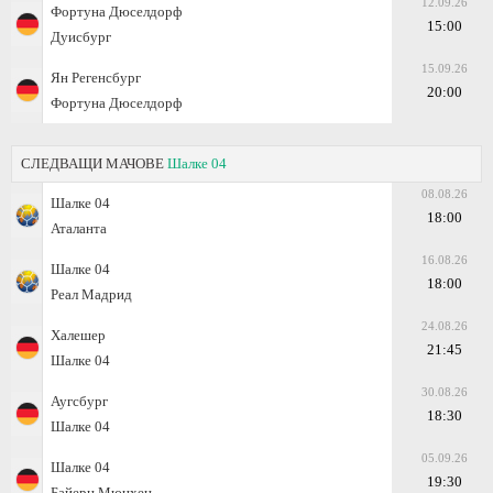
12.09.26
Фортуна Дюселдорф
15:00
Дуисбург
15.09.26
Ян Регенсбург
20:00
Фортуна Дюселдорф
СЛЕДВАЩИ МАЧОВЕ
Шалке 04
08.08.26
Шалке 04
18:00
Аталанта
16.08.26
Шалке 04
18:00
Реал Мадрид
24.08.26
Халешер
21:45
Шалке 04
30.08.26
Аугсбург
18:30
Шалке 04
05.09.26
Шалке 04
19:30
Байерн Мюнхен