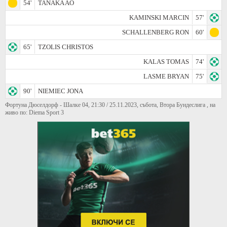
54'
TANAKA AO
KAMINSKI MARCIN
57'
SCHALLENBERG RON
60'
65'
TZOLIS CHRISTOS
KALAS TOMAS
74'
LASME BRYAN
75'
90'
NIEMIEC JONA
Фортуна Дюселдорф - Шалке 04, 21:30 / 25.11.2023, събота, Втора Бундеслига , на
живо по: Diema Sport 3