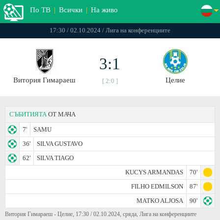
По ТВ
|
Всички
|
На живо
17:30 / 02.10.2024 / Лига на конференциите
3:1
Витория Гимараеш
Целие
[ 2:0 ]
СЪБИТИЯТА
ОТ МАЧА
7'
SAMU
36'
SILVA GUSTAVO
62'
SILVA TIAGO
KUCYS ARMANDAS
70'
FILHO EDMILSON
87'
MATKO ALJOSA
90'
Витория Гимараеш - Целие, 17:30 / 02.10.2024, сряда, Лига на конференциите