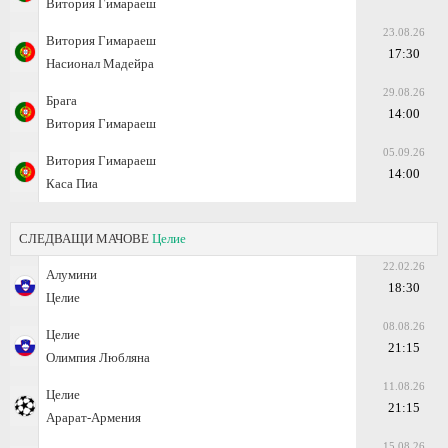
Витория Гимараеш
23.08.26
Витория Гимараеш
17:30
Насионал Мадейра
29.08.26
Брага
14:00
Витория Гимараеш
05.09.26
Витория Гимараеш
14:00
Каса Пиа
СЛЕДВАЩИ МАЧОВЕ
Целие
22.02.26
Алумини
18:30
Целие
08.08.26
Целие
21:15
Олимпия Любляна
11.08.26
Целие
21:15
Арарат-Армения
15.08.26