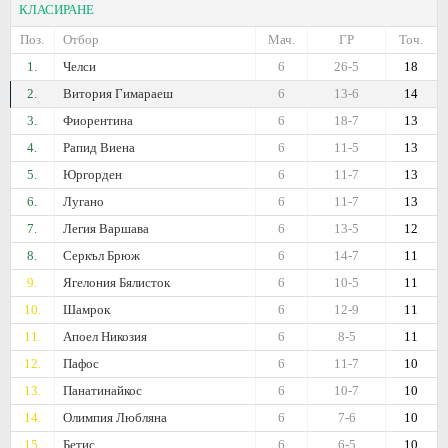
КЛАСИРАНЕ
Поз.
Отбор
Мач.
ГР
Точ.
1.
Челси
6
26-5
18
2.
Витория Гимараеш
6
13-6
14
3.
Фиорентина
6
18-7
13
4.
Рапид Виена
6
11-5
13
5.
Юргорден
6
11-7
13
6.
Лугано
6
11-7
13
7.
Легия Варшава
6
13-5
12
8.
Серкъл Брюж
6
14-7
11
9.
Ягелония Бялисток
6
10-5
11
10.
Шамрок
6
12-9
11
11.
Апоел Никозия
6
8-5
11
12.
Пафос
6
11-7
10
13.
Панатинайкос
6
10-7
10
14.
Олимпия Любляна
6
7-6
10
15.
Бетис
6
6-5
10