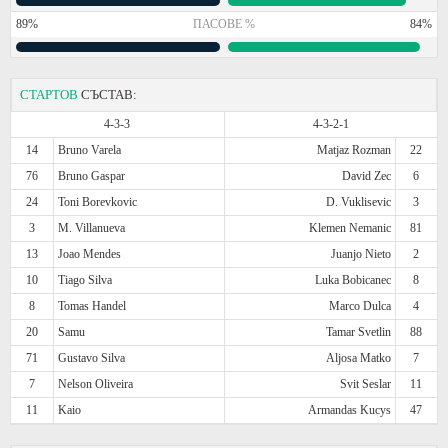
89%
ПАСОВЕ %
84%
СТАРТОВ
СЪСТАВ:
4-3-3
4-3-2-1
14
Bruno Varela
Matjaz Rozman
22
76
Bruno Gaspar
David Zec
6
24
Toni Borevkovic
D. Vuklisevic
3
3
M. Villanueva
Klemen Nemanic
81
13
Joao Mendes
Juanjo Nieto
2
10
Tiago Silva
Luka Bobicanec
8
8
Tomas Handel
Marco Dulca
4
20
Samu
Tamar Svetlin
88
71
Gustavo Silva
Aljosa Matko
7
7
Nelson Oliveira
Svit Seslar
11
11
Kaio
Armandas Kucys
47