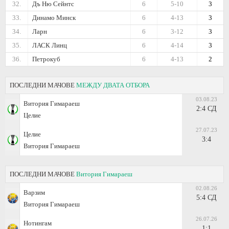
32.
Дъ Ню Сейнтс
6
5-10
3
33.
Динамо Минск
6
4-13
3
34.
Ларн
6
3-12
3
35.
ЛАСК Линц
6
4-14
3
36.
Петрокуб
6
4-13
2
ПОСЛЕДНИ МАЧОВЕ
МЕЖДУ ДВАТА ОТБОРА
03.08.23
Витория Гимараеш
2:4 СД
Целие
27.07.23
Целие
3:4
Витория Гимараеш
ПОСЛЕДНИ МАЧОВЕ
Витория Гимараеш
02.08.26
Варзим
5:4 СД
Витория Гимараеш
26.07.26
Нотингам
1:1