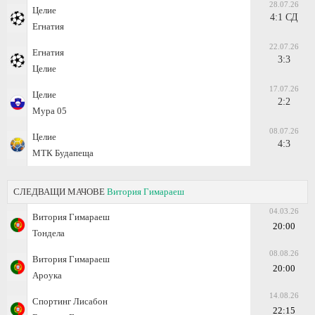
28.07.26
Целие
4:1 СД
Егнатия
22.07.26
Егнатия
3:3
Целие
17.07.26
Целие
2:2
Мура 05
08.07.26
Целие
4:3
МТК Будапеща
СЛЕДВАЩИ МАЧОВЕ
Витория Гимараеш
04.03.26
Витория Гимараеш
20:00
Тондела
08.08.26
Витория Гимараеш
20:00
Арoука
14.08.26
Спортинг Лисабон
22:15