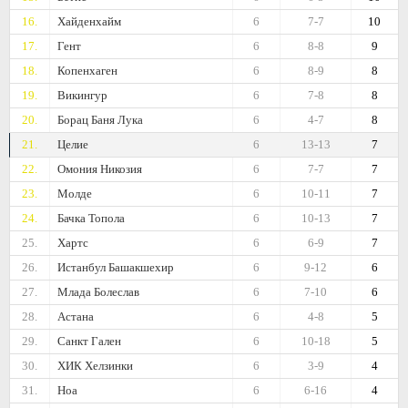
16.
Хайденхайм
6
7-7
10
17.
Гент
6
8-8
9
18.
Копенхаген
6
8-9
8
19.
Викингур
6
7-8
8
20.
Борац Баня Лука
6
4-7
8
21.
Целие
6
13-13
7
22.
Омония Никозия
6
7-7
7
23.
Молде
6
10-11
7
24.
Бачка Топола
6
10-13
7
25.
Хартс
6
6-9
7
26.
Истанбул Башакшехир
6
9-12
6
27.
Млада Болеслав
6
7-10
6
28.
Астана
6
4-8
5
29.
Санкт Гален
6
10-18
5
30.
ХИК Хелзинки
6
3-9
4
31.
Ноа
6
6-16
4