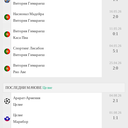
Витория Гимараеш
16.05.26
Насионал Мадейра
2:0
Витория Гимараеш
11.05.26
Витория Гимараеш
0:1
Каса Пиа
04.05.26
Спортинг Лисабон
5:1
Витория Гимараеш
25.04.26
Витория Гимараеш
2:0
Рио Аве
ПОСЛЕДНИ МАЧОВЕ
Целие
04.08.26
Арарат-Армения
2:1
Целие
01.08.26
Целие
1:1
Марибор