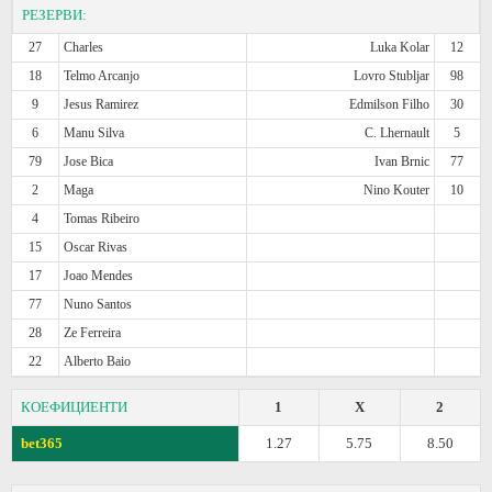
РЕЗЕРВИ:
27
Charles
Luka Kolar
12
18
Telmo Arcanjo
Lovro Stubljar
98
9
Jesus Ramirez
Edmilson Filho
30
6
Manu Silva
C. Lhernault
5
79
Jose Bica
Ivan Brnic
77
2
Maga
Nino Kouter
10
4
Tomas Ribeiro
15
Oscar Rivas
17
Joao Mendes
77
Nuno Santos
28
Ze Ferreira
22
Alberto Baio
КОЕФИЦИЕНТИ
1
X
2
bet365
1.27
5.75
8.50