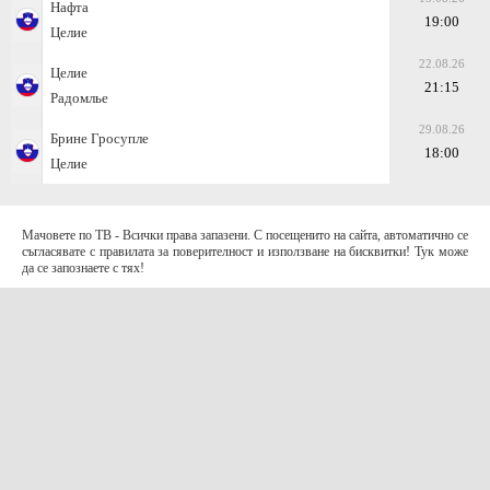
Нафта
19:00
Целие
22.08.26
Целие
21:15
Радомлье
29.08.26
Брине Гросупле
18:00
Целие
Мачовете по ТВ - Всички права запазени. С посещенито на сайта, автоматично се
съгласявате с правилата за поверителност и използване на бисквитки! Тук може
да се запознаете с тях!
За контакти с нас:
Terms of Use (EULA)
contact@telefootball.net
За НАС
Приложението съдържа информация за коефициенти. Призоваваме към
отговорно и разумно залагане
.