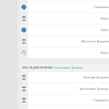
Сиенсиано
Ланус
Ланус
Институто Кордоба
Ланус
ПОСЛЕДНИ МАЧОВЕ
Архентинос Хуниорс
Атлетико Белграно
Архентинос Хуниорс
Сармиенто