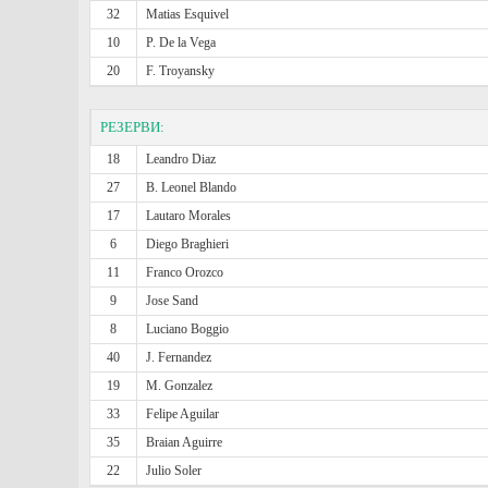
32
Matias Esquivel
10
P. De la Vega
20
F. Troyansky
РЕЗЕРВИ:
18
Leandro Diaz
27
B. Leonel Blando
17
Lautaro Morales
6
Diego Braghieri
11
Franco Orozco
9
Jose Sand
8
Luciano Boggio
40
J. Fernandez
19
M. Gonzalez
33
Felipe Aguilar
35
Braian Aguirre
22
Julio Soler