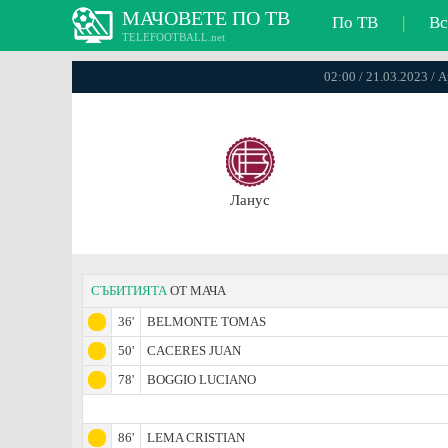
МАЧОВЕТЕ ПО ТВ
По ТВ
|
Вс
TELEFOOTBALL.net
02:00 / 21.03.2023 /
Ланус
СЪБИТИЯТА
ОТ МАЧА
36'
BELMONTE TOMAS
50'
CACERES JUAN
78'
BOGGIO LUCIANO
86'
LEMA CRISTIAN