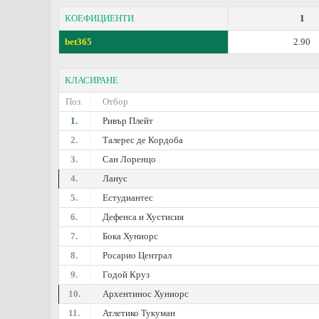
КОЕФИЦИЕНТИ
1
bet365
2.90
КЛАСИРАНЕ
Поз.
Отбор
1.
Ривър Плейт
2.
Талерес де Кордоба
3.
Сан Лоренцо
4.
Ланус
5.
Естудиантес
6.
Дефенса и Хустисия
7.
Бока Хуниорс
8.
Росарио Централ
9.
Годой Круз
10.
Архентинос Хуниорс
11.
Атлетико Тукуман