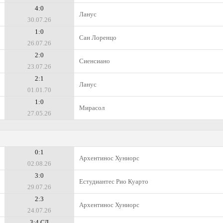
4:0
Ланус
30.07.26
1:0
Сан Лоренцо
26.07.26
2:0
Сиенсиано
23.07.26
2:1
Ланус
01.01.70
1:0
Мирасол
27.05.26
0:1
Архентинос Хуниорс
02.08.26
3:0
Естудиантес Рио Куарто
29.07.26
2:3
Архентинос Хуниорс
24.07.26
3:4 СД