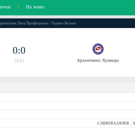
ички
|
На живо
 Аржентина Лига Профешънал - Торнео Бетано
0:0
Архентинос Хуниорс
[ 0:0 ]
CABRERA JAVIER
8