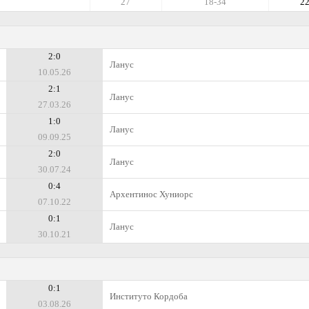
27
18-34
2
2:0
Ланус
10.05.26
2:1
Ланус
27.03.26
1:0
Ланус
09.09.25
2:0
Ланус
30.07.24
0:4
Архентинос Хуниорс
07.10.22
0:1
Ланус
30.10.21
0:1
Институто Кордоба
03.08.26