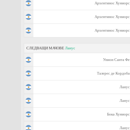
Архентинос Хуниорс
Архентинос Хуниорс
Архентинос Хуниорс
СЛЕДВАЩИ МАЧОВЕ
Ланус
Унион Санта Фе
Талерес де Кордоба
Ланус
Ланус
Бока Хуниорс
Ланус