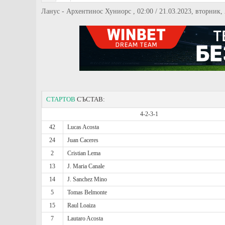
Ланус - Архентинос Хуниорс , 02:00 / 21.03.2023, вторни
СТАРТОВ
СЪСТАВ:
4-2-3-1
42
Lucas Acosta
24
Juan Caceres
2
Cristian Lema
13
J. Maria Canale
14
J. Sanchez Mino
5
Tomas Belmonte
15
Raul Loaiza
7
Lautaro Acosta