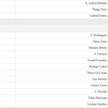
S. Gabriel Montiel
Thiago Nuss
Gabriel Avalos
F. Dominguez
Alexis Arias
Mariano Bittolo
F. Ferreyra
Leonel Gonzalez
Rodrigo Cabral
Marco Di Cesare
Jose Herrera
Gaston Veron
L. Heredia
Pablo Minissale
Luciano Sanchez