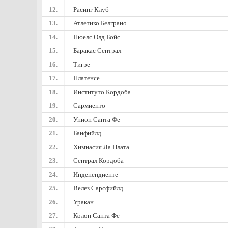
12.
Расинг Клуб
13.
Атлетико Белграно
14.
Нюелс Олд Бойс
15.
Баракас Сентрал
16.
Тигре
17.
Платенсе
18.
Институто Кордоба
19.
Сармиенто
20.
Унион Санта Фе
21.
Банфийлд
22.
Химнасия Ла Плата
23.
Сентрал Кордоба
24.
Индепендиенте
25.
Велез Сарсфийлд
26.
Уракан
27.
Колон Санта Фе