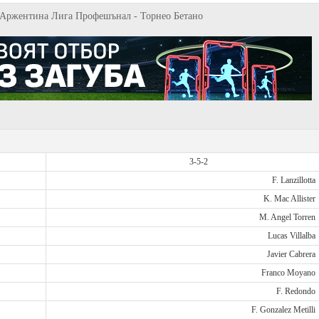
к, Аржентина Лига Профешънал - Торнео Бетано
3-5-2
F. Lanzillotta
K. Mac Allister
M. Angel Torren
Lucas Villalba
Javier Cabrera
Franco Moyano
F. Redondo
F. Gonzalez Metilli