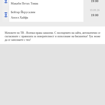
19:00
Макаби Петах Тиква
19.09.26
Бейтар Йерусалим
19:00
Апоел Хайфа
Мачовете по ТВ - Всички права запазени. С посещенито на сайта, автоматично се
съгласявате с правилата за поверителност и използване на бисквитки! Тук може
да се запознаете с тях!
За контакти с нас:
Terms of Use (EULA)
contact@telefootball.net
За НАС
Приложението съдържа информация за коефициенти. Призоваваме към
отговорно и разумно залагане
.
AD