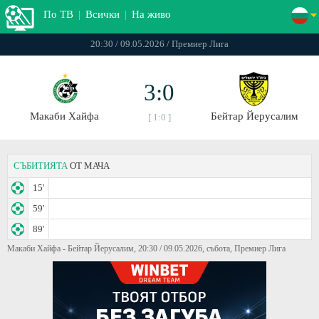
По ТВ
|
Всички
|
На живо
20:30 / 09.05.2026 / Премиер Лига
3:0
Макаби Хайфа
Бейтар Йерусалим
[ 1:0 ]
СЪБИТИЯТА
ОТ МАЧА
15'
59'
89'
Макаби Хайфа - Бейтар Йерусалим, 20:30 / 09.05.2026, събота, Премиер Лига