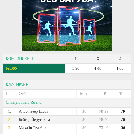
КОЕФИЦИЕНТИ
1
X
2
bet365
3.90
4.00
1.65
КЛАСИРАНЕ
Поз.
Отбор
Мач.
ГР
Точ.
Championship Round
1.
Апоел Беер Шева
36
79-38
79
2.
Бейтар Йерусалим
36
78-40
76
3.
Макаби Тел Авив
36
75-46
66