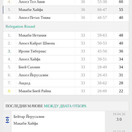
4.
Апоел Тел Авив
36
55-38
60
5.
Макаби Хайфа
36
66-47
55
6.
Апоел Петах Тиква
36
48-57
40
Relegation Round
1.
Макаби Нетания
33
59-63
48
2.
Апоел Кайрат Шмона
33
50-53
40
3.
Ирони Тибериас
33
45-56
36
4.
Апоел Хайфа
33
39-51
34
5.
Бней Сахнин
33
28-49
34
6.
Апоел Йерусалим
33
26-43
31
7.
Ашдод
33
38-62
28
8.
Макаби Бней Райна
33
26-69
22
ПОСЛЕДНИ МАЧОВЕ
МЕЖДУ ДВАТА ОТБОРА
19.04.26
Бейтар Йерусалим
3:0
Макаби Хайфа
22.12.25