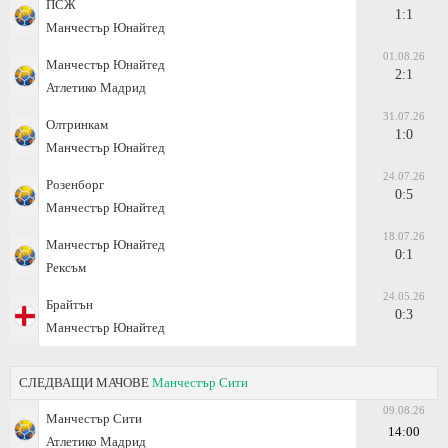
ПСЖ
1:1
Манчестър Юнайтед
01.08.26
Манчестър Юнайтед
2:1
Атлетико Мадрид
31.07.26
Олтринкам
1:0
Манчестър Юнайтед
24.07.26
Розенборг
0:5
Манчестър Юнайтед
18.07.26
Манчестър Юнайтед
0:1
Рексъм
24.05.26
Брайтън
0:3
Манчестър Юнайтед
СЛЕДВАЩИ МАЧОВЕ
Манчестър Сити
09.08.26
Манчестър Сити
14:00
Атлетико Мадрид