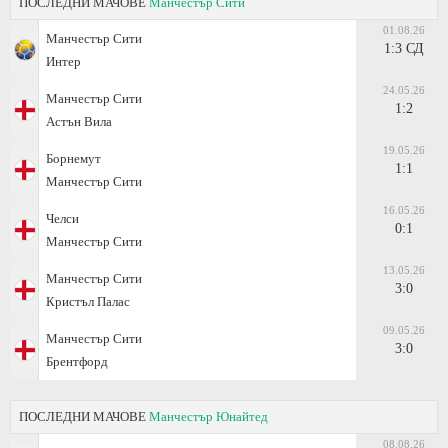
ПОСЛЕДНИ МАЧОВЕ
Манчестър Сити
01.08.26
Манчестър Сити
1:3 СД
Интер
24.05.26
Манчестър Сити
1:2
Астън Вила
19.05.26
Борнемут
1:1
Манчестър Сити
16.05.26
Челси
0:1
Манчестър Сити
13.05.26
Манчестър Сити
3:0
Кристъл Палас
09.05.26
Манчестър Сити
3:0
Брентфорд
ПОСЛЕДНИ МАЧОВЕ
Манчестър Юнайтед
08.08.26