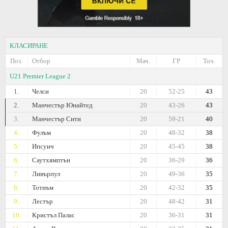
КЛАСИРАНЕ
Поз.
Отбор
Мач.
ГР
Точ.
U21 Premier League 2
1.
Челси
20
52-25
43
2.
Манчестър Юнайтед
20
43-26
43
3.
Манчестър Сити
20
59-21
40
4.
Фулъм
20
48-32
38
5.
Ипсуич
20
45-45
38
6.
Саутхямптън
20
36-29
36
7.
Ливърпул
20
49-36
35
8.
Тотнъм
20
42-32
35
9.
Лестър
20
48-42
31
10.
Кристъл Палас
20
36-31
31