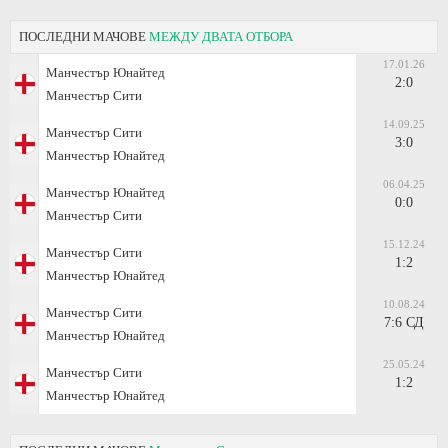
ПОСЛЕДНИ МАЧОВЕ
МЕЖДУ ДВАТА ОТБОРА
17.01.26
Манчестър Юнайтед
2:0
Манчестър Сити
14.09.25
Манчестър Сити
3:0
Манчестър Юнайтед
06.04.25
Манчестър Юнайтед
0:0
Манчестър Сити
15.12.24
Манчестър Сити
1:2
Манчестър Юнайтед
10.08.24
Манчестър Сити
7:6 СД
Манчестър Юнайтед
25.05.24
Манчестър Сити
1:2
Манчестър Юнайтед