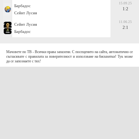
15.09.25
Барбадос
1:2
Сейнт Лусия
11.06.25
Сейнт Лусия
2:1
Барбадос
Мачовете по ТВ - Всички права запазени. С посещенито на сайта, автоматично се
съгласявате с правилата за поверителност и използване на бисквитки! Тук може
да се запознаете с тях!
За контакти с нас:
Terms of Use (EULA)
contact@telefootball.net
За НАС
Приложението съдържа информация за коефициенти. Призоваваме към
отговорно и разумно залагане
.
AD