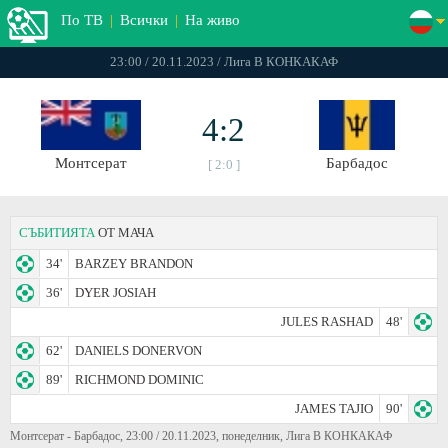
По ТВ
|
Всички
|
На живо
23:00 / 20.11.2023 / Лига B КОНКАКАФ
4:2
Монтсерат
Барбадос
[ 2:0 ]
СЪБИТИЯТА
ОТ МАЧА
34'
BARZEY BRANDON
36'
DYER JOSIAH
JULES RASHAD
48'
62'
DANIELS DONERVON
89'
RICHMOND DOMINIC
JAMES TAJIO
90'
Монтсерат - Барбадос, 23:00 / 20.11.2023, понеделник, Лига B КОНКАКАФ