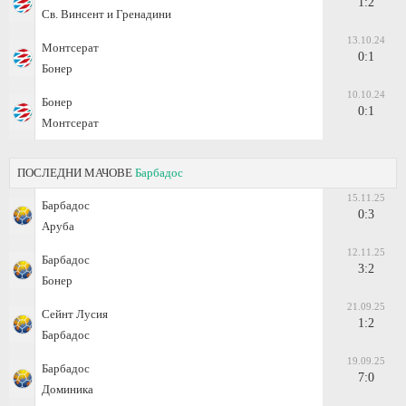
1:2
Св. Винсент и Гренадини
13.10.24
Монтсерат
0:1
Бонер
10.10.24
Бонер
0:1
Монтсерат
ПОСЛЕДНИ МАЧОВЕ
Барбадос
15.11.25
Барбадос
0:3
Аруба
12.11.25
Барбадос
3:2
Бонер
21.09.25
Сейнт Лусия
1:2
Барбадос
19.09.25
Барбадос
7:0
Доминика