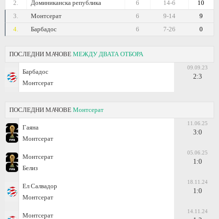
2.
Доминиканска република
6
14-6
10
3.
Монтсерат
6
9-14
9
4.
Барбадос
6
7-26
0
ПОСЛЕДНИ МАЧОВЕ
МЕЖДУ ДВАТА ОТБОРА
09.09.23
Барбадос
2:3
Монтсерат
ПОСЛЕДНИ МАЧОВЕ
Монтсерат
11.06.25
Гаяна
3:0
Монтсерат
05.06.25
Монтсерат
1:0
Белиз
18.11.24
Ел Салвадор
1:0
Монтсерат
14.11.24
Монтсерат