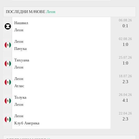
ПОСЛЕДНИ МАЧОВЕ
Леон
06.08.26
Нашвил
0:1
Леон
02.08.26
Леон
1:0
Пачука
25.07.26
Тихуана
1:0
Леон
18.07.26
Леон
2:3
Атлас
26.04.26
Толука
4:1
Леон
22.04.26
Леон
2:3
Клуб Америка