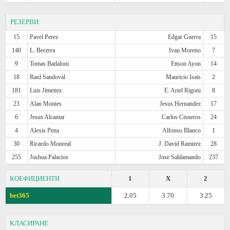
РЕЗЕРВИ:
15
Pavel Perez
Edgar Guerra
15
140
L. Becerra
Ivan Moreno
7
9
Tomas Badaloni
Ettson Ayon
14
18
Raul Sandoval
Mauricio Isais
2
181
Luis Jimenez
E. Ariel Rigoni
8
23
Alan Montes
Jesus Hernandez
17
6
Jesus Alcantar
Carlos Cisneros
24
4
Alexis Pena
Alfonso Blanco
1
30
Ricardo Monreal
J. David Ramirez
28
255
Joshua Palacios
Jose Saldamando
237
КОЕФИЦИЕНТИ
1
X
2
bet365
2.05
3.70
3.25
КЛАСИРАНЕ