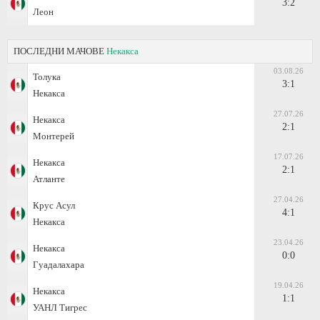
3:2
Леон
ПОСЛЕДНИ МАЧОВЕ
Некакса
03.08.26
Толука
3:1
Некакса
27.07.26
Некакса
2:1
Монтерей
17.07.26
Некакса
2:1
Атланте
27.04.26
Крус Асул
4:1
Некакса
23.04.26
Некакса
0:0
Гуадалахара
19.04.26
Некакса
1:1
УАНЛ Тигрес