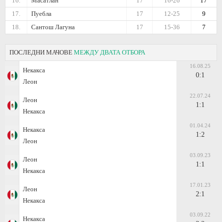
16.
Масатлан
17
16-26
17
17.
Пуебла
17
12-25
9
18.
Сантош Лагуна
17
15-36
7
ПОСЛЕДНИ МАЧОВЕ
МЕЖДУ ДВАТА ОТБОРА
16.08.25
Некакса
0:1
Леон
22.07.24
Леон
1:1
Некакса
01.04.24
Некакса
1:2
Леон
03.09.23
Леон
1:1
Некакса
17.01.23
Леон
2:1
Некакса
03.09.22
Некакса