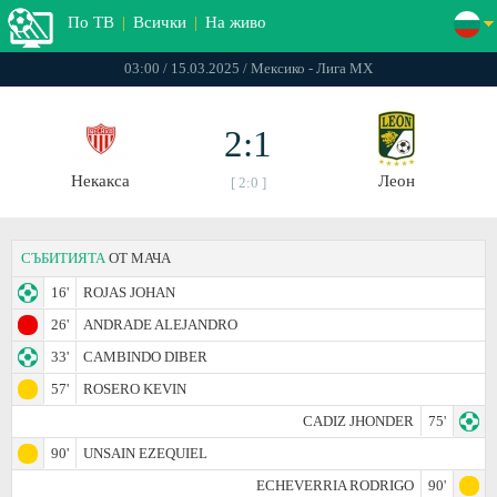
По ТВ
|
Всички
|
На живо
03:00 / 15.03.2025 / Мексико - Лига МХ
2:1
Некакса
Леон
[ 2:0 ]
СЪБИТИЯТА
ОТ МАЧА
16'
ROJAS JOHAN
26'
ANDRADE ALEJANDRO
33'
CAMBINDO DIBER
57'
ROSERO KEVIN
CADIZ JHONDER
75'
90'
UNSAIN EZEQUIEL
ECHEVERRIA RODRIGO
90'