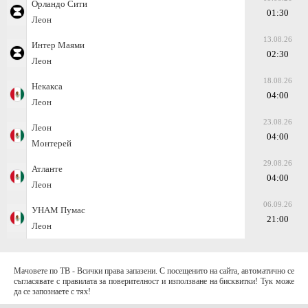
Орландо Сити
01:30
Леон
13.08.26
Интер Маями
02:30
Леон
18.08.26
Некакса
04:00
Леон
23.08.26
Леон
04:00
Монтерей
29.08.26
Атланте
04:00
Леон
06.09.26
УНАМ Пумас
21:00
Леон
Мачовете по ТВ - Всички права запазени. С посещенито на сайта, автоматично се
съгласявате с правилата за поверителност и използване на бисквитки! Тук може
да се запознаете с тях!