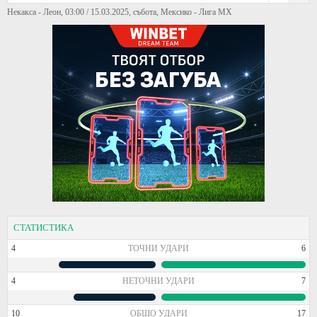
Некакса - Леон, 03:00 / 15.03.2025, събота, Мексико - Лига МХ
СТАТИСТИКА
4
ТОЧНИ УДАРИ
6
4
НЕТОЧНИ УДАРИ
7
10
ОБЩО УДАРИ
17