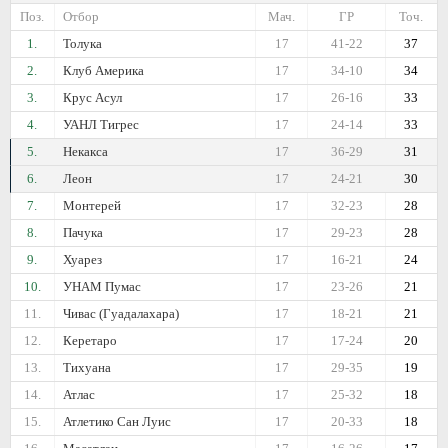
Поз.
Отбор
Мач.
ГР
Точ.
1.
Толука
17
41-22
37
2.
Клуб Америка
17
34-10
34
3.
Крус Асул
17
26-16
33
4.
УАНЛ Тигрес
17
24-14
33
5.
Некакса
17
36-29
31
6.
Леон
17
24-21
30
7.
Монтерей
17
32-23
28
8.
Пачука
17
29-23
28
9.
Хуарез
17
16-21
24
10.
УНАМ Пумас
17
23-26
21
11.
Чивас (Гуадалахара)
17
18-21
21
12.
Керетаро
17
17-24
20
13.
Тихуана
17
29-35
19
14.
Атлас
17
25-32
18
15.
Атлетико Сан Луис
17
20-33
18