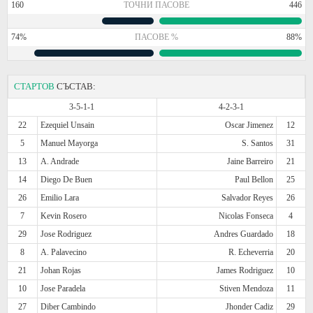
160
ТОЧНИ ПАСОВЕ
446
74%
ПАСОВЕ %
88%
СТАРТОВ
СЪСТАВ:
3-5-1-1
4-2-3-1
22
Ezequiel Unsain
Oscar Jimenez
12
5
Manuel Mayorga
S. Santos
31
13
A. Andrade
Jaine Barreiro
21
14
Diego De Buen
Paul Bellon
25
26
Emilio Lara
Salvador Reyes
26
7
Kevin Rosero
Nicolas Fonseca
4
29
Jose Rodriguez
Andres Guardado
18
8
A. Palavecino
R. Echeverria
20
21
Johan Rojas
James Rodriguez
10
10
Jose Paradela
Stiven Mendoza
11
27
Diber Cambindo
Jhonder Cadiz
29