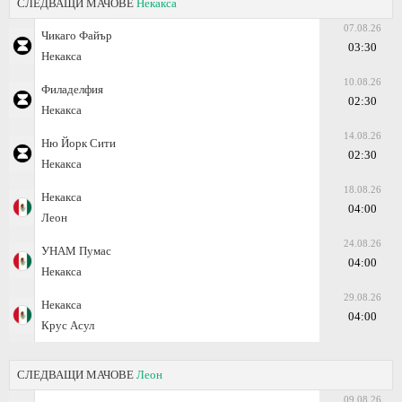
СЛЕДВАЩИ МАЧОВЕ
Некакса
07.08.26
Чикаго Файър
03:30
Некакса
10.08.26
Филаделфия
02:30
Некакса
14.08.26
Ню Йорк Сити
02:30
Некакса
18.08.26
Некакса
04:00
Леон
24.08.26
УНАМ Пумас
04:00
Некакса
29.08.26
Некакса
04:00
Крус Асул
СЛЕДВАЩИ МАЧОВЕ
Леон
09.08.26