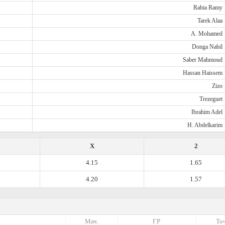
Rabia Ramy
Tarek Alaa
A. Mohamed
Donga Nabil
Saber Mahmoud
Hassan Haissem
Zizo
Trezeguet
Ibrahim Adel
H. Abdelkarim
X
2
4.15
1.65
4.20
1.57
Мач.
ГР
Точ