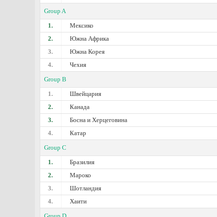
Group A
1.
Мексико
2.
Южна Африка
3.
Южна Корея
4.
Чехия
Group B
1.
Швейцария
2.
Канада
3.
Босна и Херцеговина
4.
Катар
Group C
1.
Бразилия
2.
Мароко
3.
Шотландия
4.
Хаити
Group D