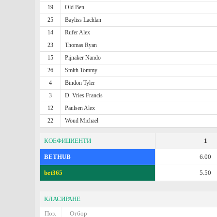
19
Old Ben
25
Bayliss Lachlan
14
Rufer Alex
23
Thomas Ryan
15
Pijnaker Nando
26
Smith Tommy
4
Bindon Tyler
3
D. Vries Francis
12
Paulsen Alex
22
Woud Michael
КОЕФИЦИЕНТИ
1
BETHUB
6.00
bet365
5.50
КЛАСИРАНЕ
Поз.
Отбор