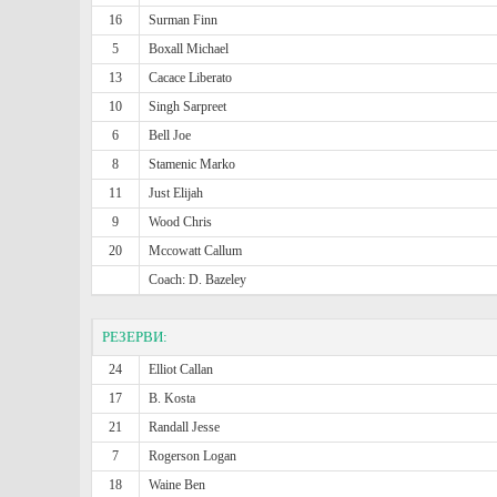
16
Surman Finn
5
Boxall Michael
13
Cacace Liberato
10
Singh Sarpreet
6
Bell Joe
8
Stamenic Marko
11
Just Elijah
9
Wood Chris
20
Mccowatt Callum
Coach: D. Bazeley
РЕЗЕРВИ:
24
Elliot Callan
17
B. Kosta
21
Randall Jesse
7
Rogerson Logan
18
Waine Ben