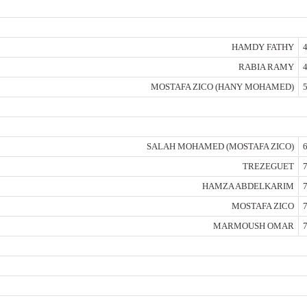
HAMDY FATHY
4
RABIA RAMY
4
MOSTAFA ZICO (HANY MOHAMED)
5
SALAH MOHAMED (MOSTAFA ZICO)
6
TREZEGUET
7
HAMZA ABDELKARIM
7
MOSTAFA ZICO
7
MARMOUSH OMAR
7