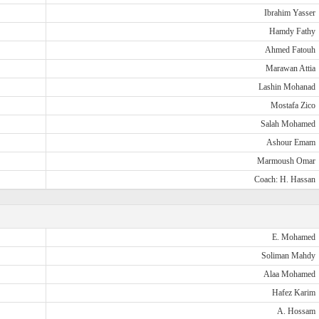
Ibrahim Yasser
Hamdy Fathy
Ahmed Fatouh
Marawan Attia
Lashin Mohanad
Mostafa Zico
Salah Mohamed
Ashour Emam
Marmoush Omar
Coach: H. Hassan
E. Mohamed
Soliman Mahdy
Alaa Mohamed
Hafez Karim
A. Hossam