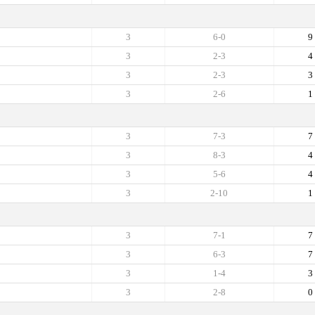
3
6-0
9
3
2-3
4
3
2-3
3
3
2-6
1
3
7-3
7
3
8-3
4
3
5-6
4
3
2-10
1
3
7-1
7
3
6-3
7
3
1-4
3
3
2-8
0