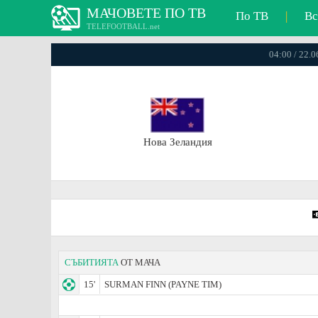
МАЧОВЕТЕ ПО ТВ
По ТВ
|
Вс
TELEFOOTBALL.net
04:00 / 22.
Нова Зеландия
СЪБИТИЯТА
ОТ МАЧА
15'
SURMAN FINN (PAYNE TIM)