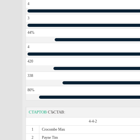
4
3
44%
4
420
338
80%
СТАРТОВ
СЪСТАВ:
4-4-2
1
Crocombe Max
2
Payne Tim