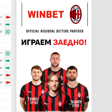
1'
1'
8'
7'
6'
6'
6'
6'