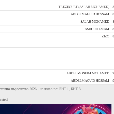
TREZEGUET (SALAH MOHAMED)
8
ABDELMAGUID HOSSAM
8
SALAH MOHAMED
8
ASHOUR EMAM
8
ZIZO
8
ABDELMONEIM MOHAMED
9
ABDELMAGUID HOSSAM
9
ветовно първенство 2026 , на живо по: БНТ1 , БНТ 3
rates)