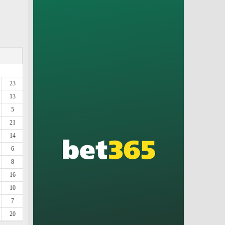
23
13
5
21
14
6
8
16
10
7
20