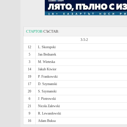
СТАРТОВ
СЪСТАВ:
3-5-2
12
L. Skorupski
5
Jan Bednarek
3
M. Wieteska
14
Jakub Kiwior
19
P. Frankowski
17
D. Szymanski
20
S. Szymanski
6
J. Piotrowski
21
Nicola Zalewski
9
R. Lewandowski
16
Adam Buksa