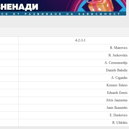
4-2-3-1
R. Matrevics
R. Jurkovskis
A. Cernomordijs
Daniels Balodis
A. Ciganiks
Kristers Tobers
Eduards Emsis
Alvis Jaunzems
Janis Ikaunieks
E. Daskevics
R. Uldrikis