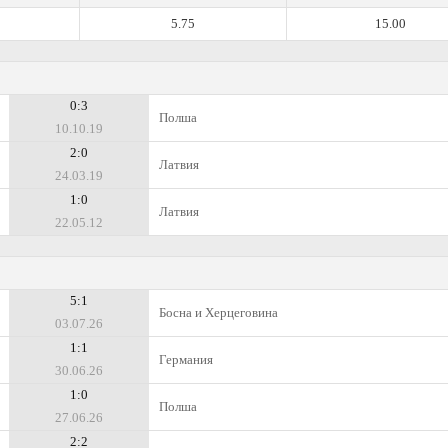
5.75
15.00
0:3
Полша
10.10.19
2:0
Латвия
24.03.19
1:0
Латвия
22.05.12
5:1
Босна и Херцеговина
03.07.26
1:1
Германия
30.06.26
1:0
Полша
27.06.26
2:2