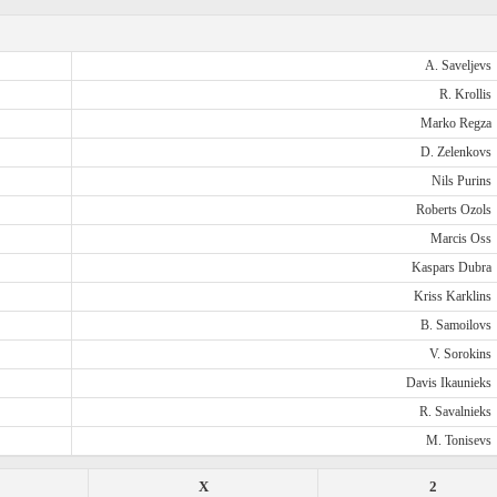
A. Saveljevs
R. Krollis
Marko Regza
D. Zelenkovs
Nils Purins
Roberts Ozols
Marcis Oss
Kaspars Dubra
Kriss Karklins
B. Samoilovs
V. Sorokins
Davis Ikaunieks
R. Savalnieks
M. Tonisevs
X
2