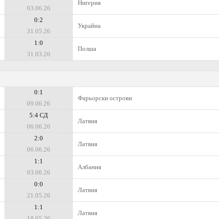
Нигерия
03.06.26
0:2
Украйна
31.05.26
1:0
Полша
31.03.26
0:1
Фарьорски острови
09.06.26
5:4 СД
Латвия
06.06.26
2:0
Латвия
06.06.26
1:1
Албания
03.06.26
0:0
Латвия
21.05.26
1:1
Латвия
18.05.26