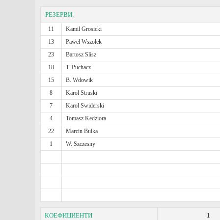
РЕЗЕРВИ:
11
Kamil Grosicki
13
Pawel Wszolek
23
Bartosz Slisz
18
T. Puchacz
15
B. Wdowik
8
Karol Struski
7
Karol Swiderski
4
Tomasz Kedziora
22
Marcin Bulka
1
W. Szczesny
КОЕФИЦИЕНТИ
1