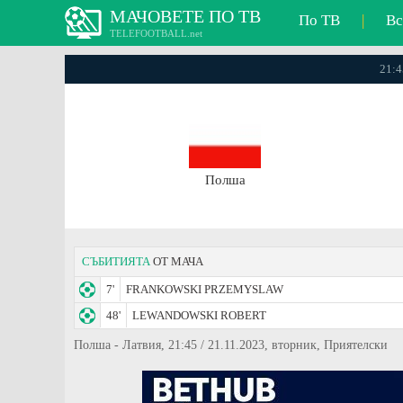
МАЧОВЕТЕ ПО ТВ
По ТВ
|
Вс
TELEFOOTBALL.net
21:4
Полша
СЪБИТИЯТА
ОТ МАЧА
7'
FRANKOWSKI PRZEMYSLAW
48'
LEWANDOWSKI ROBERT
Полша - Латвия, 21:45 / 21.11.2023, вторник, Приятелски