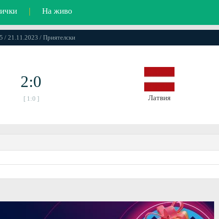
ички
|
На живо
5 / 21.11.2023 / Приятелски
2:0
Латвия
[ 1:0 ]