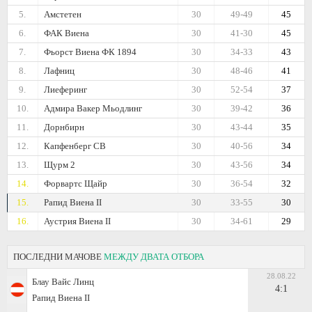
5.
Амстетен
30
49-49
45
6.
ФАК Виена
30
41-30
45
7.
Фьорст Виена ФК 1894
30
34-33
43
8.
Лафниц
30
48-46
41
9.
Лиеферинг
30
52-54
37
10.
Адмира Вакер Мьодлинг
30
39-42
36
11.
Дорнбирн
30
43-44
35
12.
Капфенберг СВ
30
40-56
34
13.
Щурм 2
30
43-56
34
14.
Форвартс Щайр
30
36-54
32
15.
Рапид Виена II
30
33-55
30
16.
Аустрия Виена II
30
34-61
29
ПОСЛЕДНИ МАЧОВЕ
МЕЖДУ ДВАТА ОТБОРА
28.08.22
Блау Вайс Линц
4:1
Рапид Виена II