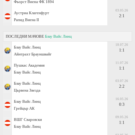
Фьорст Виена ФК 1894
03.05.26
Аустриа Клагенфурт
2:1
Рапид Виена II
ПОСЛЕДНИ МАЧОВЕ
Блау Вайс Линц
18.07.26
Блау Вайс Линц
1:1
Айнтрахт Брауншвайг
11.07.26
Пушкас Академия
1:1
Блау Вайс Линц
03.07.26
Блау Вайс Линц
2:2
Цървена Звезда
16.05.26
Блау Вайс Линц
0:3
Грейцър АК
09.05.26
ВШГ Сваровски
1:1
Блау Вайс Линц