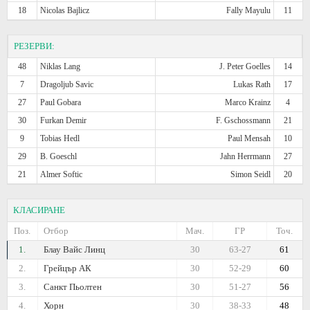
18
Nicolas Bajlicz
Fally Mayulu
11
РЕЗЕРВИ:
48
Niklas Lang
J. Peter Goelles
14
7
Dragoljub Savic
Lukas Rath
17
27
Paul Gobara
Marco Krainz
4
30
Furkan Demir
F. Gschossmann
21
9
Tobias Hedl
Paul Mensah
10
29
B. Goeschl
Jahn Herrmann
27
21
Almer Softic
Simon Seidl
20
КЛАСИРАНЕ
Поз.
Отбор
Мач.
ГР
Точ.
1.
Блау Вайс Линц
30
63-27
61
2.
Грейцър АК
30
52-29
60
3.
Санкт Пьолтен
30
51-27
56
4.
Хорн
30
38-33
48