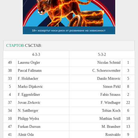
СТАРТОВ
СЪСТАВ:
4-3-3
5-3-2
49
Laurenz Orgler
Nicolas Schmid
1
38
Pascal Fallmann
C. Schoesswendter
3
33
F. Holzhacker
Danilo Mitrovic
5
5
Marko Dijakovic
Simon Pirkl
8
4
F. Eggenfellner
Fabio Strauss
2
37
Jovan Zivkovic
F. Windhager
22
34
N. Sattlberger
Tobias Koch
6
10
Philipp Wydra
Matthias Seidl
18
47
Furkan Dursun
M. Brandner
13
41
Almir Oda
Ronivaldo
9