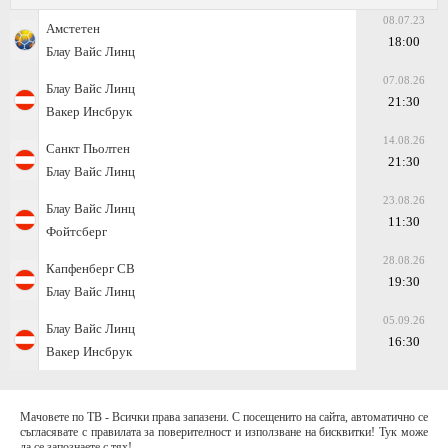
08.07.23
Амстетен
18:00
Блау Вайс Линц
07.08.26
Блау Вайс Линц
21:30
Вакер Инсбрук
14.08.26
Санкт Пьолтен
21:30
Блау Вайс Линц
23.08.26
Блау Вайс Линц
11:30
Фойтсберг
28.08.26
Капфенберг СВ
19:30
Блау Вайс Линц
05.09.26
Блау Вайс Линц
16:30
Вакер Инсбрук
Мачовете по ТВ - Всички права запазени. С посещенито на сайта, автоматично се
съгласявате с правилата за поверителност и използване на бисквитки! Тук може
да се запознаете с тях!