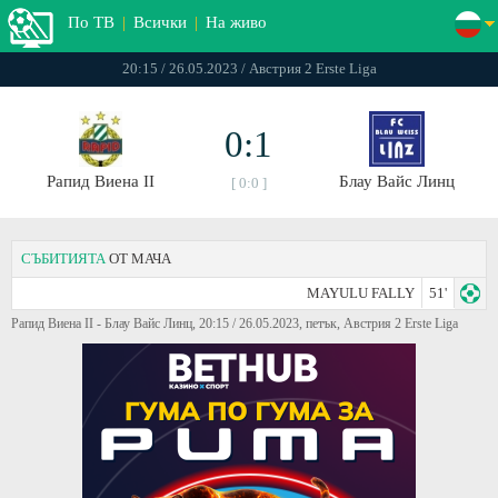
По ТВ
|
Всички
|
На живо
20:15 / 26.05.2023 / Австрия 2 Erste Liga
0:1
Рапид Виена II
Блау Вайс Линц
[ 0:0 ]
СЪБИТИЯТА
ОТ МАЧА
MAYULU FALLY
51'
Рапид Виена II - Блау Вайс Линц, 20:15 / 26.05.2023, петък, Австрия 2 Erste Liga