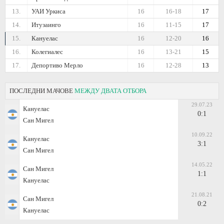
13.
УАИ Уркиса
16
16-18
17
14.
Итузаинго
16
11-15
17
15.
Кануелас
16
12-20
16
16.
Колегиалес
16
13-21
15
17.
Депортиво Мерло
16
12-28
13
ПОСЛЕДНИ МАЧОВЕ
МЕЖДУ ДВАТА ОТБОРА
29.07.23
Кануелас
0:1
Сан Мигел
10.09.22
Кануелас
3:1
Сан Мигел
14.05.22
Сан Мигел
1:1
Кануелас
21.08.21
Сан Мигел
0:2
Кануелас