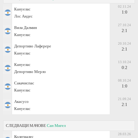
02.11.24
Кануелас
1:0
Лос Андес
27.10.24
Вила Далмин
2:1
Кануелас
20.10.24
Депортиво Лаферере
2:1
Кануелас
13.10.24
Кануелас
0:2
Депортиво Мерло
08.10.24
Сакачиспас
1:0
Кануелас
21.09.24
Акасусо
2:1
Кануелас
СЛЕДВАЩИ МАЧОВЕ
Сан Мигел
28.03.26
Колегиалес