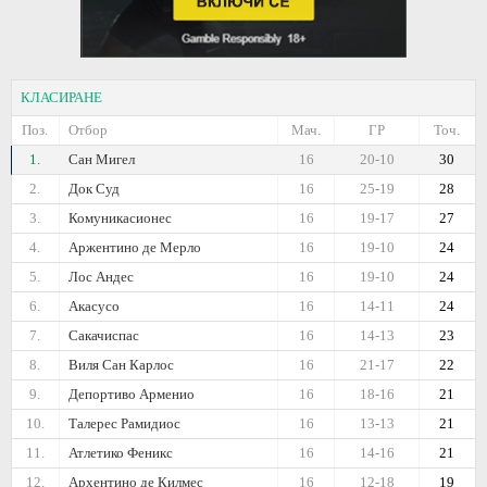
КЛАСИРАНЕ
Поз.
Отбор
Мач.
ГР
Точ.
1.
Сан Мигел
16
20-10
30
2.
Док Суд
16
25-19
28
3.
Комуникасионес
16
19-17
27
4.
Аржентино де Мерло
16
19-10
24
5.
Лос Андес
16
19-10
24
6.
Акасусо
16
14-11
24
7.
Сакачиспас
16
14-13
23
8.
Виля Сан Карлос
16
21-17
22
9.
Депортиво Арменио
16
18-16
21
10.
Талерес Рамидиос
16
13-13
21
11.
Атлетико Феникс
16
14-16
21
12.
Архентино де Килмес
16
12-18
19