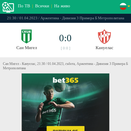
По ТВ
|
Всички
|
На живо
21:30 / 01.04.2023 / Аржентина - Дивизия 3 Примера Б Метрополитана
0:0
Сан Мигел
Кануелас
[ 0:0 ]
Сан Мигел - Кануелас, 21:30 / 01.04.2023, събота, Аржентина - Дивизия 3 Примера Б
Метрополитана