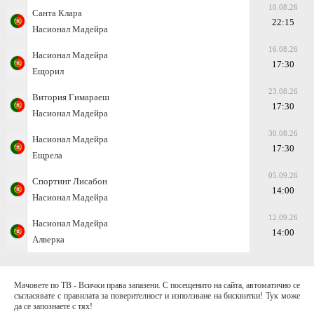
10.08.26
Санта Клара
22:15
Насионал Мадейра
16.08.26
Насионал Мадейра
17:30
Ещорил
23.08.26
Витория Гимараеш
17:30
Насионал Мадейра
30.08.26
Насионал Мадейра
17:30
Ещрела
05.09.26
Спортинг Лисабон
14:00
Насионал Мадейра
12.09.26
Насионал Мадейра
14:00
Алверка
Мачовете по ТВ - Всички права запазени. С посещенито на сайта, автоматично се
съгласявате с правилата за поверителност и използване на бисквитки! Тук може
да се запознаете с тях!