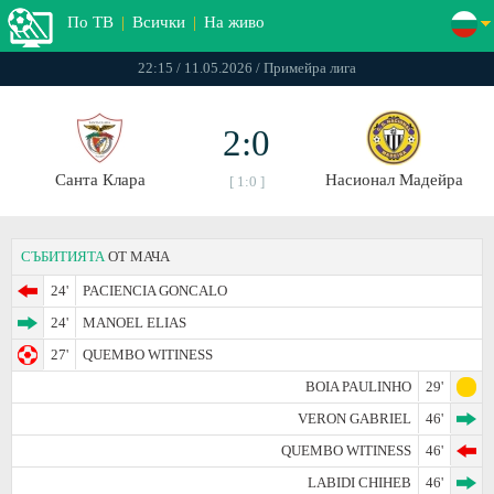
По ТВ
|
Всички
|
На живо
22:15 / 11.05.2026 / Примейра лига
2:0
Санта Клара
Насионал Мадейра
[ 1:0 ]
СЪБИТИЯТА
ОТ МАЧА
24'
PACIENCIA GONCALO
24'
MANOEL ELIAS
27'
QUEMBO WITINESS
BOIA PAULINHO
29'
VERON GABRIEL
46'
QUEMBO WITINESS
46'
LABIDI CHIHEB
46'