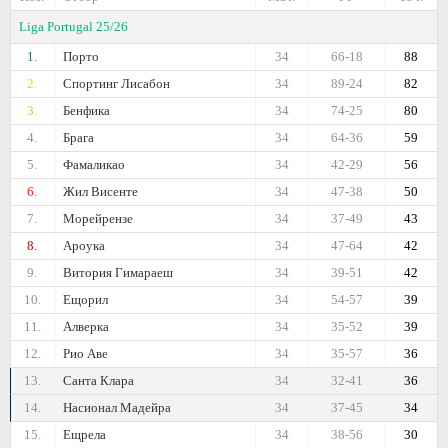
Liga Portugal 25/26
1.
Порто
34
66-18
88
2.
Спортинг Лисабон
34
89-24
82
3.
Бенфика
34
74-25
80
4.
Брага
34
64-36
59
5.
Фамаликао
34
42-29
56
6.
Жил Висенте
34
47-38
50
7.
Морейрензе
34
37-49
43
8.
Арoука
34
47-64
42
9.
Витория Гимараеш
34
39-51
42
10.
Ещорил
34
54-57
39
11.
Алверка
34
35-52
39
12.
Рио Аве
34
35-57
36
13.
Санта Клара
34
32-41
36
14.
Насионал Мадейра
34
37-45
34
15.
Ещрела
34
38-56
30