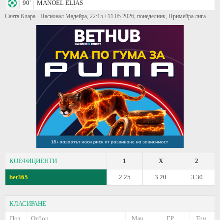
90'
MANOEL ELIAS
Санта Клара - Насионал Мадейра, 22:15 / 11.05.2026, понеделник, Примейра лига
КОЕФИЦИЕНТИ
1
X
2
bet365
2.25
3.20
3.30
КЛАСИРАНЕ
Поз.
Отбор
Мач.
ГР
Точ.