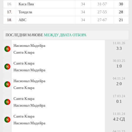
16.
Каса Пиа
34
31-57
30
17.
Тондела
34
27-55
28
18.
АВС
34
27-67
21
ПОСЛЕДНИ МАЧОВЕ
МЕЖДУ ДВАТА ОТБОРА
11.01.26
Насионал Мадейра
3:3
Санта Клара
30.03.25
Санта Клара
1:0
Насионал Мадейра
04.11.24
Насионал Мадейра
2:0
Санта Клара
17.03.24
Санта Клара
0:1
Насионал Мадейра
11.01.24
Санта Клара
4:2 СД
Насионал Мадейра
04.11.23