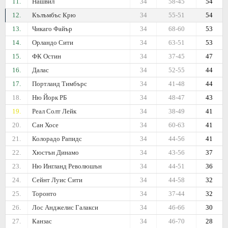
11.
Нашвил
34
58-45
54
12.
Кълъмбъс Крю
34
55-51
54
13.
Чикаго Файър
34
68-60
53
14.
Орландо Сити
34
63-51
53
15.
ФК Остин
34
37-45
47
16.
Далас
34
52-55
44
17.
Портланд Тимбърс
34
41-48
44
18.
Ню Йорк РБ
34
48-47
43
19.
Реал Солт Лейк
34
38-49
41
20.
Сан Хосе
34
60-63
41
21.
Колорадо Рапидс
34
44-56
41
22.
Хюстън Динамо
34
43-56
37
23.
Ню Ингланд Революшън
34
44-51
36
24.
Сейнт Луис Сити
34
44-58
32
25.
Торонто
34
37-44
32
26.
Лос Анджелис Галакси
34
46-66
30
27.
Канзас
34
46-70
28