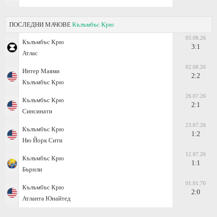
ПОСЛЕДНИ МАЧОВЕ
Кълъмбъс Крю
05.08.26
Кълъмбъс Крю
3:1
Атлас
02.08.26
Интер Маями
2:2
Кълъмбъс Крю
26.07.26
Кълъмбъс Крю
2:1
Синсинати
23.07.26
Кълъмбъс Крю
1:2
Ню Йорк Сити
12.07.26
Кълъмбъс Крю
1:1
Бърнли
01.01.70
Кълъмбъс Крю
2:0
Атланта Юнайтед