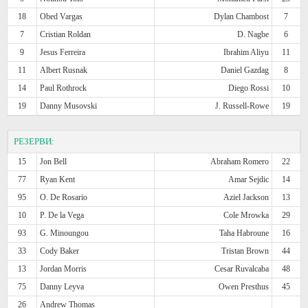
18
Obed Vargas
Dylan Chambost
7
7
Cristian Roldan
D. Nagbe
6
9
Jesus Ferreira
Ibrahim Aliyu
11
11
Albert Rusnak
Daniel Gazdag
8
14
Paul Rothrock
Diego Rossi
10
19
Danny Musovski
J. Russell-Rowe
19
РЕЗЕРВИ:
15
Jon Bell
Abraham Romero
22
77
Ryan Kent
Amar Sejdic
14
95
O. De Rosario
Aziel Jackson
13
10
P. De la Vega
Cole Mrowka
29
93
G. Minoungou
Taha Habroune
16
33
Cody Baker
Tristan Brown
44
13
Jordan Morris
Cesar Ruvalcaba
48
75
Danny Leyva
Owen Presthus
45
26
Andrew Thomas