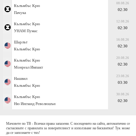
08.08.26
Кълъмбъс Крю
02:30
Пачука
12.08.26
Кълъмбъс Крю
02:30
УНАМ Пумас
16.08.26
Шарлът
02:30
Кълъмбъс Крю
20.08.26
Кълъмбъс Крю
02:30
Монреал Импакт
23.08.26
Нашвил
03:30
Кълъмбъс Крю
30.08.26
Кълъмбъс Крю
02:30
Ню Ингланд Революшън
Мачовете по ТВ - Всички права запазени. С посещенито на сайта, автоматично се
съгласявате с правилата за поверителност и използване на бисквитки! Тук може
да се запознаете с тях!