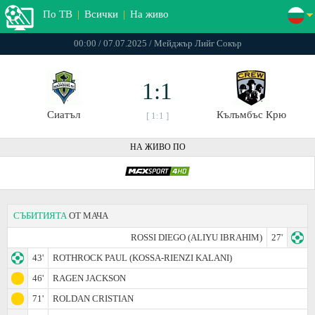
По ТВ
|
Всички
|
На живо
00:00 / 07.07.2025 / Мейджър Лийг Сокър
1:1
Сиатъл
Кълъмбъс Крю
[ 1:1 ]
НА ЖИВО ПО
СЪБИТИЯТА
ОТ МАЧА
ROSSI DIEGO (ALIYU IBRAHIM)
27'
43'
ROTHROCK PAUL (KOSSA-RIENZI KALANI)
46'
RAGEN JACKSON
71'
ROLDAN CRISTIAN