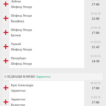
Лейтън
17:00
Шефилд Уензди
20.08.26
Шефилд Уензди
22:00
Брадфорд
29.08.26
Шефилд Уензди
17:00
Бромли
01.09.26
Уикъмб
21:45
Шефилд Уензди
05.09.26
Питърбъро
14:30
Шефилд Уензди
СЛЕДВАЩИ МАЧОВЕ
Акрингтън
08.08.26
Крю Александра
17:00
Акрингтън
15.08.26
Акрингтън
17:00
Колчестър