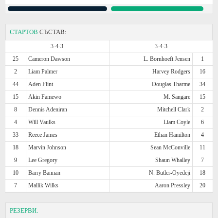
СТАРТОВ
СЪСТАВ:
3-4-3
3-4-3
25
Cameron Dawson
L. Bornhoeft Jensen
1
2
Liam Palmer
Harvey Rodgers
16
44
Aden Flint
Douglas Tharme
34
15
Akin Famewo
M. Sangare
15
8
Dennis Adeniran
Mitchell Clark
2
4
Will Vaulks
Liam Coyle
6
33
Reece James
Ethan Hamilton
4
18
Marvin Johnson
Sean McConville
11
9
Lee Gregory
Shaun Whalley
7
10
Barry Bannan
N. Butler-Oyedeji
18
7
Mallik Wilks
Aaron Pressley
20
РЕЗЕРВИ: