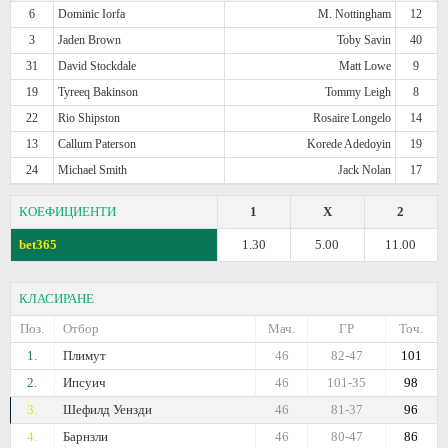
6
Dominic Iorfa
M. Nottingham
12
3
Jaden Brown
Toby Savin
40
31
David Stockdale
Matt Lowe
9
19
Tyreeq Bakinson
Tommy Leigh
8
22
Rio Shipston
Rosaire Longelo
14
13
Callum Paterson
Korede Adedoyin
19
24
Michael Smith
Jack Nolan
17
КОЕФИЦИЕНТИ
1
X
2
bet365
1.30
5.00
11.00
КЛАСИРАНЕ
Поз.
Отбор
Мач.
ГР
Точ.
1.
Плимут
46
82-47
101
2.
Ипсуич
46
101-35
98
3.
Шефилд Уензди
46
81-37
96
4.
Барнзли
46
80-47
86