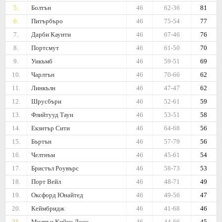
5.
Болтън
46
62-36
81
6.
Питърбъро
46
75-54
77
7.
Дарби Каунти
46
67-46
76
8.
Портсмут
46
61-50
70
9.
Уикъмб
46
59-51
69
10.
Чарлтън
46
70-66
62
11.
Линкълн
46
47-47
62
12.
Шрусбъри
46
52-61
59
13.
Флийтууд Таун
46
53-51
58
14.
Екзитър Сити
46
64-68
56
15.
Бъртън
46
57-79
56
16.
Челтнъм
46
45-61
54
17.
Бристъл Роувърс
46
58-73
53
18.
Порт Вейл
46
48-71
49
19.
Оксфорд Юнайтед
46
49-56
47
20.
Кеймбридж
46
41-68
46
21.
Милтън Кийнс Донс
46
44-66
45