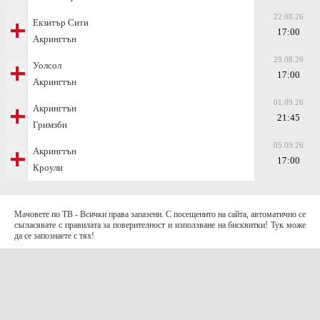
22.08.26
Екзитър Сити
17:00
Акрингтън
29.08.26
Уолсол
17:00
Акрингтън
01.09.26
Акрингтън
21:45
Гримзби
05.09.26
Акрингтън
17:00
Кроули
Мачовете по ТВ - Всички права запазени. С посещенито на сайта, автоматично се
съгласявате с правилата за поверителност и използване на бисквитки! Тук може
да се запознаете с тях!
За контакти с нас:
Terms of Use (EULA)
contact@telefootball.net