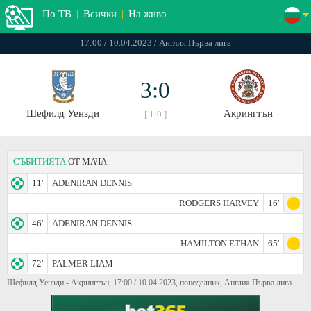
По ТВ
|
Всички
|
На живо
17:00 / 10.04.2023 / Англия Първа лига
3:0
Шефилд Уензди
Акрингтън
[ 1:0 ]
СЪБИТИЯТА
ОТ МАЧА
11'
ADENIRAN DENNIS
RODGERS HARVEY
16'
46'
ADENIRAN DENNIS
HAMILTON ETHAN
65'
72'
PALMER LIAM
Шефилд Уензди - Акрингтън, 17:00 / 10.04.2023, понеделник, Англия Първа лига