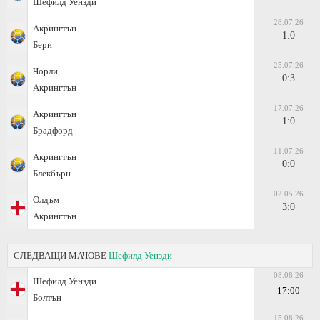
Шефилд Уензди
28.07.26
Акрингтън
1:0
Бери
25.07.26
Чорли
0:3
Акрингтън
17.07.26
Акрингтън
1:0
Брадфорд
11.07.26
Акрингтън
0:0
Блекбърн
02.05.26
Олдъм
3:0
Акрингтън
СЛЕДВАЩИ МАЧОВЕ
Шефилд Уензди
08.08.26
Шефилд Уензди
17:00
Болтън
15.08.26