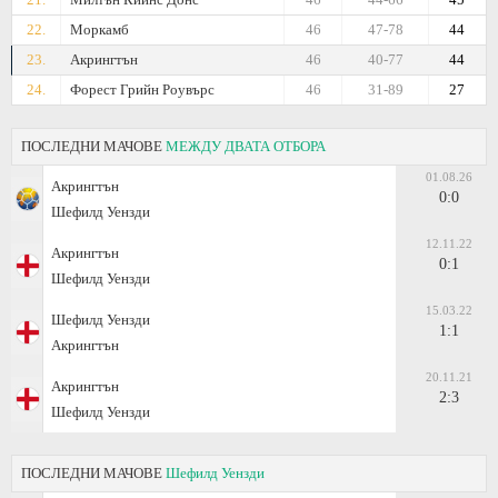
22.
Моркамб
46
47-78
44
23.
Акрингтън
46
40-77
44
24.
Форест Грийн Роувърс
46
31-89
27
ПОСЛЕДНИ МАЧОВЕ
МЕЖДУ ДВАТА ОТБОРА
01.08.26
Акрингтън
0:0
Шефилд Уензди
12.11.22
Акрингтън
0:1
Шефилд Уензди
15.03.22
Шефилд Уензди
1:1
Акрингтън
20.11.21
Акрингтън
2:3
Шефилд Уензди
ПОСЛЕДНИ МАЧОВЕ
Шефилд Уензди