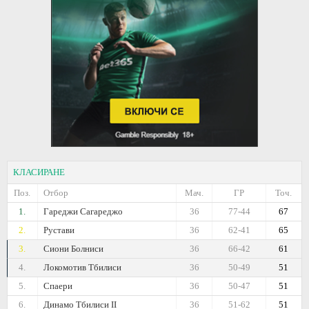
КЛАСИРАНЕ
Поз.
Отбор
Мач.
ГР
Точ.
1.
Гареджи Сагареджо
36
77-44
67
2.
Рустави
36
62-41
65
3.
Сиони Болниси
36
66-42
61
4.
Локомотив Тбилиси
36
50-49
51
5.
Спаери
36
50-47
51
6.
Динамо Тбилиси II
36
51-62
51