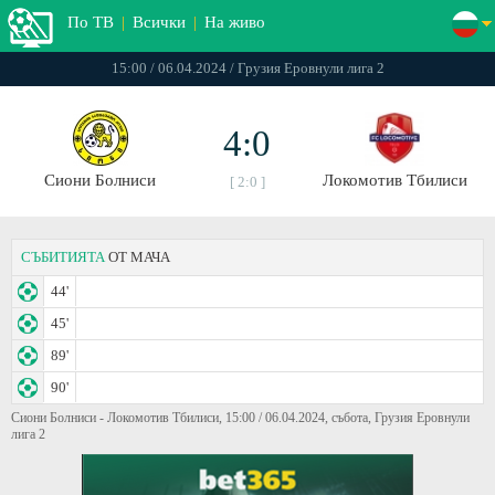
По ТВ
|
Всички
|
На живо
15:00 / 06.04.2024 / Грузия Еровнули лига 2
4:0
Сиони Болниси
Локомотив Тбилиси
[ 2:0 ]
СЪБИТИЯТА
ОТ МАЧА
44'
45'
89'
90'
Сиони Болниси - Локомотив Тбилиси, 15:00 / 06.04.2024, събота, Грузия Еровнули
лига 2