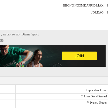
EBONG NGOME AFRID MAX
8
JORDAO
8
 , на живо по: Diema Sport
556
Lapoukhov Fedor
C. Lima David Samuel
V. Ivanov Teodor