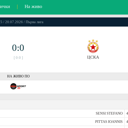
ички
|
На живо
5 / 20.07.2026 / Първа лига
0:0
ЦСКА
[ 0:0 ]
НА ЖИВО ПО
SENSI STEFANO
4
PITTAS IOANNIS
4