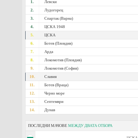
1.
Левски
2.
Лудогорец
3.
Спартак (Варна)
4.
ЦСКА 1948
5.
ЦСКА
6.
Ботев (Пловдив)
7.
Арда
8.
Локомотив (Пловдив)
9.
Локомотив (София)
10.
Славия
11.
Ботев (Враца)
12.
Черно море
13.
Септември
14.
Дунав
ПОСЛЕДНИ МАЧОВЕ
МЕЖДУ ДВАТА ОТБОРА
ЦСКА