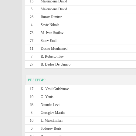
15
Malembana David
5
Malembana David
26
Burov Dimitar
4
Savic Nikola
73
M. Ivan Stoilov
77
Stoev Emil
11
Dosso Mouhamed
7
R. Roberto Iliev
27
B. Dados De Umaro
РЕЗЕРВИ:
17
K. Vasil Gulabinov
10
G. Yanis
63
Ntumba Levi
3
Georgiev Martin
16
L. Maksimilian
6
Todorov Boris