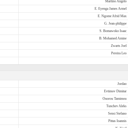
Martino Angelo
E. Eyenga James Armel
E. Ngome Afrid Max
G. Jean-philippe
S. Bomawoko Isaac
B. Mohamed Amine
Zwarts Joel
Pereira Leo
Jordao
Evtimov Dimitar
Ouorou Tamimou
Tunchev Aleks
Sensi Stefano
Pittas Ioannis