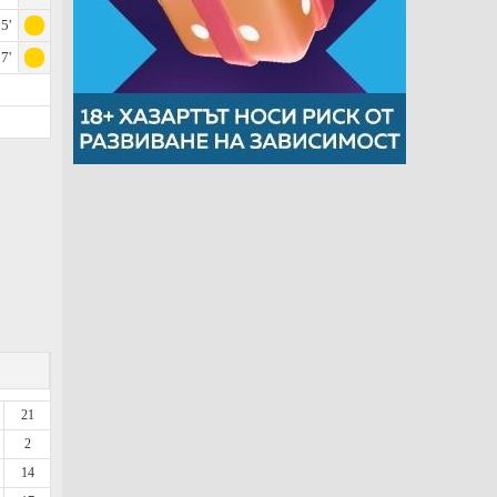
5'
7'
21
2
14