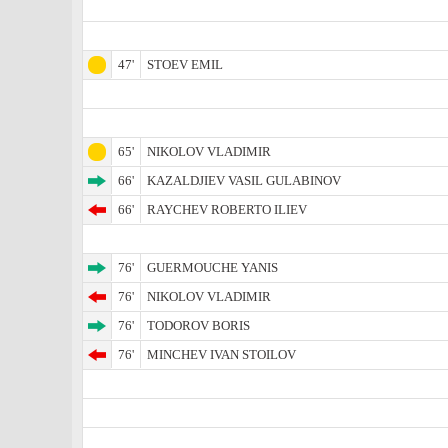
47'
STOEV EMIL
65'
NIKOLOV VLADIMIR
66'
KAZALDJIEV VASIL GULABINOV
66'
RAYCHEV ROBERTO ILIEV
76'
GUERMOUCHE YANIS
76'
NIKOLOV VLADIMIR
76'
TODOROV BORIS
76'
MINCHEV IVAN STOILOV