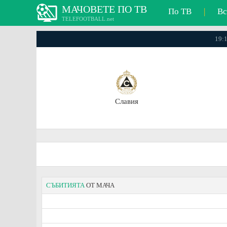
МАЧОВЕТЕ ПО ТВ
По ТВ
|
Вс
TELEFOOTBALL.net
19:1
Славия
СЪБИТИЯТА
ОТ МАЧА