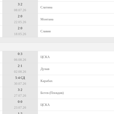
3:2
Слатина
08.07.26
2:0
Монтана
22.05.26
2:0
Славия
18.05.26
0:3
ЦСКА
06.08.26
2:1
Дунав
02.08.26
5:4 СД
Карабах
30.07.26
3:2
Ботев (Пловдив)
27.07.26
0:0
ЦСКА
23.07.26
1:2