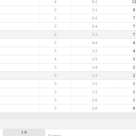
4
9-2
1
3
5-1
9
3
6-2
7
3
6-4
7
3
5-3
7
3
4-4
4
3
3-3
4
4
2-5
3
3
3-4
2
3
1-2
2
3
3-5
1
3
1-5
1
3
2-6
1
3
2-6
0
1:0
Славия