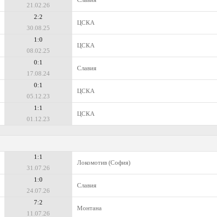
21.02.26
2:2
ЦСКА
30.08.25
1:0
ЦСКА
08.02.25
0:1
Славия
17.08.24
0:1
ЦСКА
05.12.23
1:1
ЦСКА
01.12.23
1:1
Локомотив (София)
31.07.26
1:0
Славия
24.07.26
7:2
Монтана
11.07.26