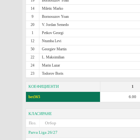
19
Bornosuzov Yoan
14
Miletic Marko
9
Bornosuzov Yoan
20
V. Jordan Semedo
1
Petkov Georgi
12
Ntumba Levi
50
Georgiev Martin
22
L. Maksimilian
24
Marin Lazar
23
Todorov Boris
КОЕФИЦИЕНТИ
1
bet365
6.00
КЛАСИРАНЕ
Поз.
Отбор
Parva Liga 26/27