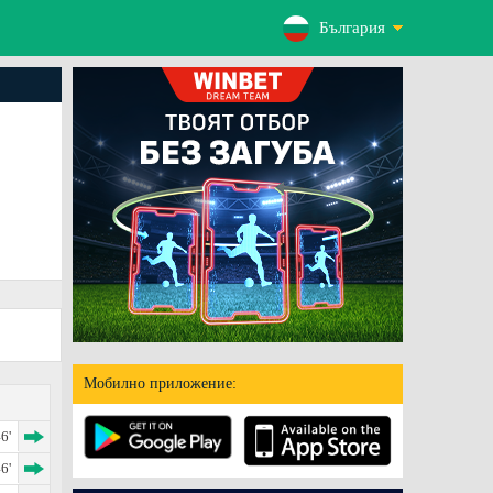
България
Мобилно приложение:
6'
6'