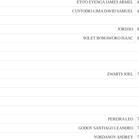
ETO'O EYENGA JAMES ARMEL
4
CUSTODIO LIMA DAVID SAMUEL
4
JORDAO
6
SOLET BOMAWOKO ISAAC
6
ZWARTS JOEL
7
PEREIRA LEO
7
GODOY SANTIAGO LEANDRO
7
YORDANOV ANDREY
7