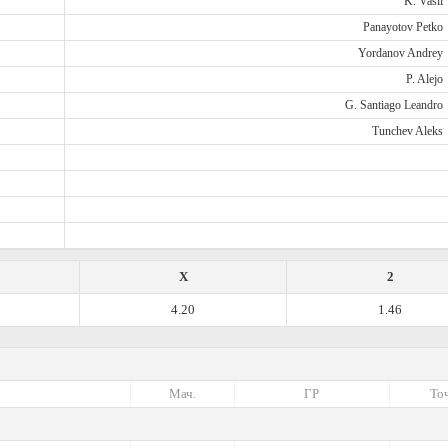
K. Vasil
Panayotov Petko
Yordanov Andrey
P. Alejo
G. Santiago Leandro
Tunchev Aleks
X
2
4.20
1.46
Мач.
ГР
Точ