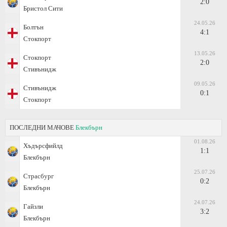
2:0
Бристол Сити
24.05.26
Болтън
4:1
Стокпорт
13.05.26
Стокпорт
2:0
Стивънидж
09.05.26
Стивънидж
0:1
Стокпорт
ПОСЛЕДНИ МАЧОВЕ
Блекбърн
01.08.26
Хъдърсфийлд
1:1
Блекбърн
25.07.26
Страсбург
0:2
Блекбърн
24.07.26
Гайзли
3:2
Блекбърн