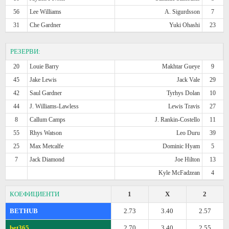
56
Lee Williams
A. Sigurdsson
7
31
Che Gardner
Yuki Ohashi
23
РЕЗЕРВИ:
20
Louie Barry
Makhtar Gueye
9
45
Jake Lewis
Jack Vale
29
42
Saul Gardner
Tyrhys Dolan
10
44
J. Williams-Lawless
Lewis Travis
27
8
Callum Camps
J. Rankin-Costello
11
55
Rhys Watson
Leo Duru
39
25
Max Metcalfe
Dominic Hyam
5
7
Jack Diamond
Joe Hilton
13
Kyle McFadzean
4
КОЕФИЦИЕНТИ
1
X
2
BETHUB
2.73
3.40
2.57
bet365
2.70
3.40
2.55