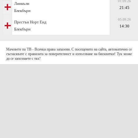
01.09.26
Линкълн
21:45
Блекбърн
05.09.26
Престън Норт Енд
14:30
Блекбърн
Мачовете по ТВ - Всички права запазени. С посещенито на сайта, автоматично се
съгласявате с правилата за поверителност и използване на бисквитки! Тук може
да се запознаете с тях!
За контакти с нас:
Terms of Use (EULA)
contact@telefootball.net
За НАС
Приложението съдържа информация за коефициенти. Призоваваме към
отговорно и разумно залагане
.
AD