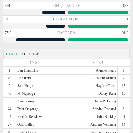
320
ОБЩО ПАСОВЕ
837
241
ТОЧНИ ПАСОВЕ
761
75%
ПАСОВЕ %
91%
СТАРТОВ
СЪСТАВ:
4-2-3-1
4-2-3-1
1
Ben Hinchliffe
Aynsley Pears
1
29
Jid Okeke
Callum Brittain
2
5
Sam Hughes
Hayden Carter
17
46
N. Mapengu
Danny Batth
15
3
Ibou Touray
Harry Pickering
3
24
Tyler Onyango
Sondre Tronstad
6
54
Freddie Redshaw
John Buckley
21
27
Odin Bailey
Andreas Weimann
14
10
Jayden Fevrier
Sammie Szmodics
8