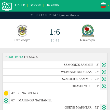
По ТВ
|
Всички
|
На живо
21:30 / 13.08.2024 / Купа на Лигата
1:6
Стокпорт
Блекбърн
[ 0:4 ]
СЪБИТИЯТА
ОТ МАЧА
SZMODICS SAMMIE
8'
WEIMANN ANDREAS
22'
SZMODICS SAMMIE
25'
OHASHI YUKI
31'
47'
CINA BRUNO
67'
MAPENGU NATHANIEL
GUEYE MAKHTAR
72'