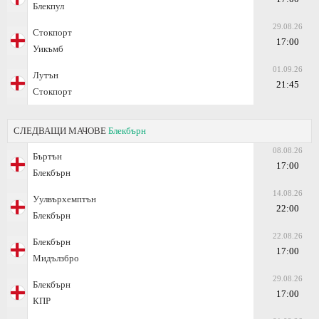
Блекпул
29.08.26
Стокпорт
17:00
Уикъмб
01.09.26
Лутън
21:45
Стокпорт
СЛЕДВАЩИ МАЧОВЕ
Блекбърн
08.08.26
Бъртън
17:00
Блекбърн
14.08.26
Уулвърхемптън
22:00
Блекбърн
22.08.26
Блекбърн
17:00
Мидълзбро
29.08.26
Блекбърн
17:00
КПР