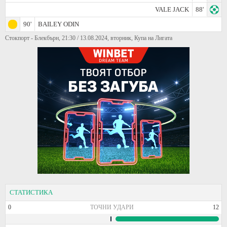
VALE JACK
88'
90'
BAILEY ODIN
Стокпорт - Блекбърн, 21:30 / 13.08.2024, вторник, Купа на Лигата
СТАТИСТИКА
0
ТОЧНИ УДАРИ
12