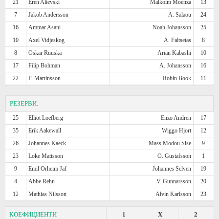
21
Eren Alievski
Malkolm Moenza
13
7
Jakob Andersson
A. Salaou
24
16
Ammar Asani
Noah Johansson
25
10
Axel Vidjeskog
A. Faltsetas
8
8
Oskar Ruuska
Arian Kabashi
10
17
Filip Bohman
A. Johansson
16
22
F. Martinsson
Robin Book
11
РЕЗЕРВИ:
25
Elliot Loefberg
Enzo Andren
17
35
Erik Aakewall
Wiggo Hjort
12
26
Johannes Kaeck
Mass Modou Sise
9
23
Loke Mattsson
O. Gustafsson
1
9
Emil Orheim Jaf
Johannes Selven
19
4
Abbe Rehn
V. Gunnarsson
20
12
Mathias Nilsson
Alvin Karlsson
23
КОЕФИЦИЕНТИ
1
X
2