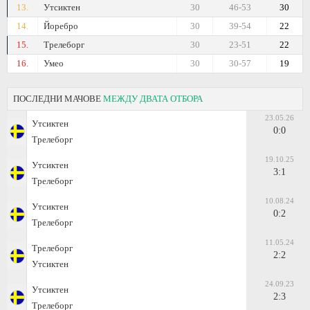
13.
Утсиктен
30
46-53
30
14.
Йоребро
30
39-54
22
15.
Трелеборг
30
23-51
22
16.
Умео
30
30-57
19
ПОСЛЕДНИ МАЧОВЕ
МЕЖДУ ДВАТА ОТБОРА
23.05.26
Утсиктен
0:0
Трелеборг
19.10.25
Утсиктен
3:1
Трелеборг
10.08.24
Утсиктен
0:2
Трелеборг
11.05.24
Трелеборг
2:2
Утсиктен
24.09.23
Утсиктен
2:3
Трелеборг