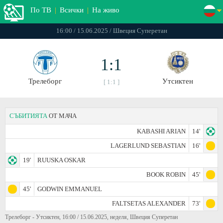
По ТВ
|
Всички
|
На живо
16:00 / 15.06.2025 / Швеция Суперетан
1:1
Трелеборг
Утсиктен
[ 1:1 ]
СЪБИТИЯТА
ОТ МАЧА
KABASHI ARIAN
14'
LAGERLUND SEBASTIAN
16'
19'
RUUSKA OSKAR
BOOK ROBIN
45'
45'
GODWIN EMMANUEL
FALTSETAS ALEXANDER
73'
Трелеборг - Утсиктен, 16:00 / 15.06.2025, неделя, Швеция Суперетан