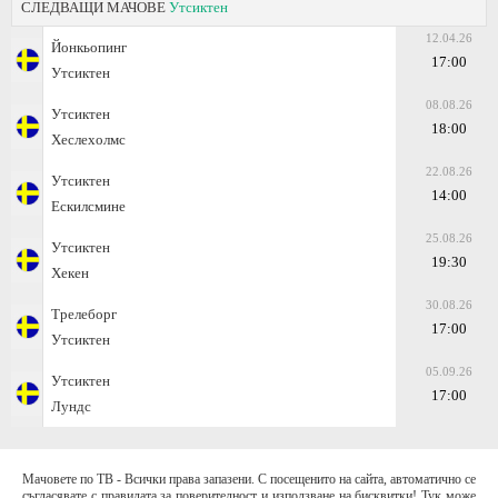
СЛЕДВАЩИ МАЧОВЕ
Утсиктен
12.04.26
Йонкьопинг
17:00
Утсиктен
08.08.26
Утсиктен
18:00
Хеслехолмс
22.08.26
Утсиктен
14:00
Ескилсмине
25.08.26
Утсиктен
19:30
Хекен
30.08.26
Трелеборг
17:00
Утсиктен
05.09.26
Утсиктен
17:00
Лундс
Мачовете по ТВ - Всички права запазени. С посещенито на сайта, автоматично се
съгласявате с правилата за поверителност и използване на бисквитки! Тук може