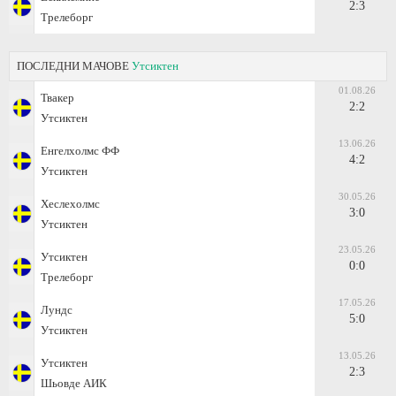
2:3
Трелеборг
ПОСЛЕДНИ МАЧОВЕ
Утсиктен
01.08.26
Твакер
2:2
Утсиктен
13.06.26
Енгелхолмс ФФ
4:2
Утсиктен
30.05.26
Хеслехолмс
3:0
Утсиктен
23.05.26
Утсиктен
0:0
Трелеборг
17.05.26
Лундс
5:0
Утсиктен
13.05.26
Утсиктен
2:3
Шьовде АИК