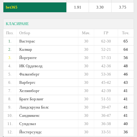
bet365
1.91
3.30
3.75
КЛАСИРАНЕ
Поз.
Отбор
Мач.
ГР
Точ.
1.
Вастерас
30
62-30
65
2.
Калмар
30
52-21
64
3.
Йоргрюте
30
57-33
56
4.
ИК Оддеволд
30
42-36
48
5.
Фалкенберг
30
53-36
46
6.
Варбергс
30
45-42
43
7.
Хелзинборг
30
42-39
41
8.
Браге Борланг
30
51-51
41
9.
Ландскруна Болс
30
39-47
41
10.
Сандвикенс
30
36-47
41
11.
Сундсвал
30
36-38
40
12.
Йостерсундс
30
33-51
36