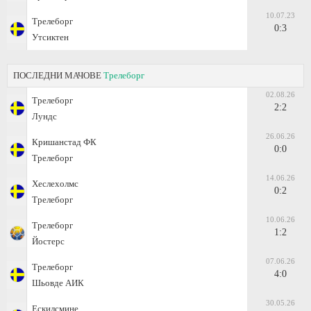
10.07.23
Трелеборг
0:3
Утсиктен
ПОСЛЕДНИ МАЧОВЕ
Трелеборг
02.08.26
Трелеборг
2:2
Лундс
26.06.26
Кришанстад ФК
0:0
Трелеборг
14.06.26
Хеслехолмс
0:2
Трелеборг
10.06.26
Трелеборг
1:2
Йостерс
07.06.26
Трелеборг
4:0
Шьовде АИК
30.05.26
Ескилсмине