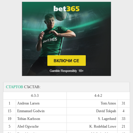
СТАРТОВ
СЪСТАВ:
4-3-3
4-4-2
1
Andreas Larsen
Tom Amos
31
15
Emmanuel Godwin
David Tokpah
4
19
Tobias Karlsson
S. Lagerlund
33
5
Abel Ogwuche
K. Rodeblad Lowe
21