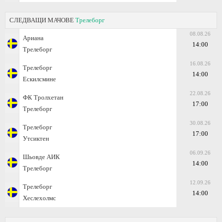
СЛЕДВАЩИ МАЧОВЕ
Трелеборг
08.08.26
Ариана
14:00
Трелеборг
16.08.26
Трелеборг
14:00
Ескилсмине
22.08.26
ФК Тролхетан
17:00
Трелеборг
30.08.26
Трелеборг
17:00
Утсиктен
06.09.26
Шьовде АИК
14:00
Трелеборг
12.09.26
Трелеборг
14:00
Хеслехолмс