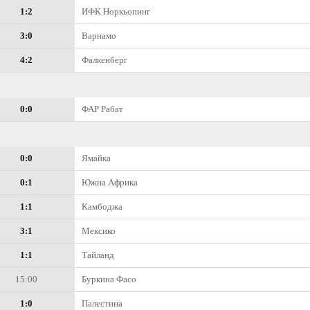
1:2
ИФК Норкьопинг
3:0
Варнамо
4:2
Фалкенберг
0:0
ФАР Рабат
0:0
Ямайка
0:1
Южна Африка
1:1
Камбоджа
3:1
Мексико
1:1
Тайланд
15:00
Буркина Фасо
1:0
Палестина