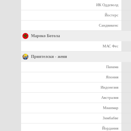
ИК Оддеволд
Йостерс
Сандвикенс
Мароко Ботола
МАС Фес
Приятелски - жени
Панама
Япония
Индонезия
Австралия
Мианмар
Зимбабве
Йордания