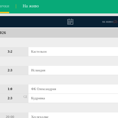
ички
|
На живо
на живо:
(
2
)
2026
3:2
Кастельон
2:3
Исландия
1:0
ФК Олександрия
СД
2:3
Кудривка
20:00
Хеслехолмс