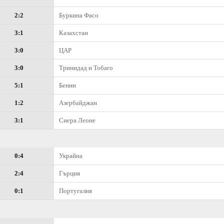
2:2
Буркина Фасо
3:1
Казахстан
3:0
ЦАР
3:0
Тринидад и Тобаго
5:1
Бенин
1:2
Азербайджан
3:1
Сиера Леоне
0:4
Украйна
2:4
Гърция
0:1
Португалия