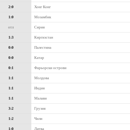
2:0
Хонг Конг
1:0
Мозамбик
отл
Сирия
1:3
Киргизстан
0:0
Палестина
0:0
Катар
0:1
Фарьорски острови
1:1
Молдова
1:1
Индия
1:1
Малави
3:2
Грузия
1:2
Чили
1:0
Литва