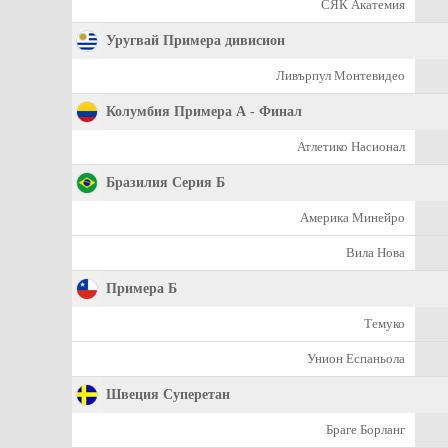
СЯК Акатемия
Уругвай Примера дивисион
Ливърпул Монтевидео
Колумбия Примера А - Финал
Атлетико Насионал
Бразилия Серия Б
Америка Минейро
Вила Нова
Примера Б
Темуко
Унион Еспаньола
Швеция Суперетан
Браге Борланг