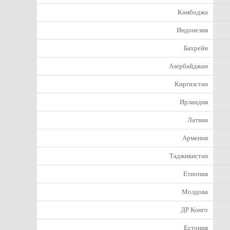
Камбоджа
Индонезия
Бахрейн
Азербайджан
Киргизстан
Ирландия
Латвия
Армения
Таджикистан
Етиопия
Молдова
ДР Конго
Естония