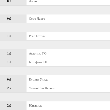
0:0
Джипо
0:0
Серо Ларго
1:0
Реал Естели
1:2
Атлетико ГО
1:0
Ботафого СП
0:1
Курико Унидо
2:2
Унион Сан Фелипе
2:2
Юнгшиле