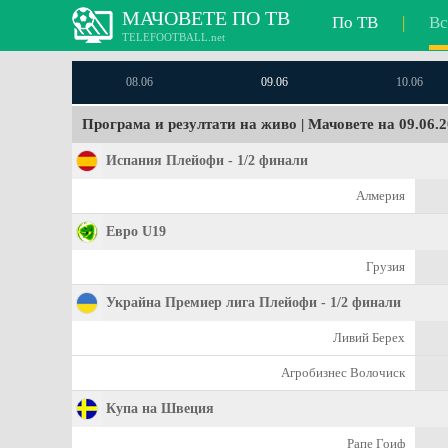
МАЧОВЕТЕ ПО ТВ
По ТВ
|
Вс
TELEFOOTBALL.net
08.06
09.06
10.06
Програма и резултати на живо | Мачовете на 09.06.
Испания Плейофи - 1/2 финали
Алмерия
Евро U19
Грузия
Украйна Премиер лига Плейофи - 1/2 финали
Ливий Берех
Агробизнес Волочиск
Купа на Швеция
Рапе Гоиф