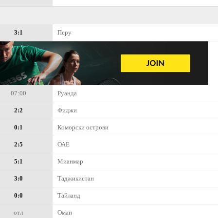
3:1
Перу
07:00
Руанда
2:2
Фиджи
0:1
Коморски острови
2:5
ОАЕ
5:1
Мианмар
3:0
Таджикистан
0:0
Тайланд
отл
Оман