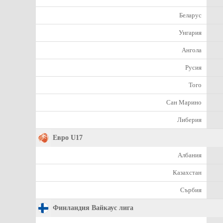
Беларус
Унгария
Ангола
Русия
Того
Сан Марино
Либерия
Евро U17
Албания
Казахстан
Сърбия
Финландия Вайкаус лига