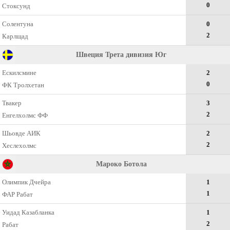
0
Стоксунд
Солентуна
0
2
Карлщад
Швеция Трета дивизия Юг
Ескилсмине
2
0
ФК Тролхетан
Твакер
3
2
Енгелхолмс ФФ
Шьовде АИК
2
2
Хеслехолмс
Мароко Ботола
Олимпик Дчейра
1
1
ФАР Рабат
Уидад Казабланка
1
2
Рабат