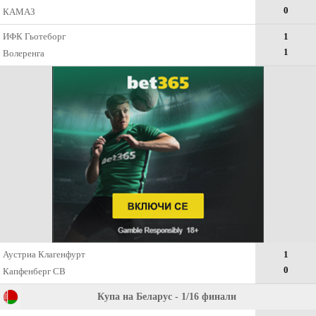
0
КАМАЗ
ИФК Гьотеборг
1
1
Волеренга
Аустриа Клагенфурт
1
0
Капфенберг СВ
Купа на Беларус - 1/16 финали