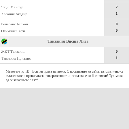
Якуб Мансур
2
1
Хасания Агадир
Ренесанс Беркан
0
0
Олимпик Сафи
Танзания Висша Лига
ЖКТ Танзания
0
1
Танзания Призънс
Мачовете по ТВ - Всички права запазени. С посещенито на сайта, автоматично се
съгласявате с правилата за поверителност и използване на бисквитки! Тук може
да се запознаете с тях!
За контакти с нас:
Terms of Use (EULA)
contact@telefootball.net
За НАС