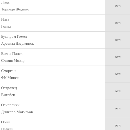
Лида
отл
Торпедо Жодино
Нива
отл
Гомел
Бумпром Гомел
отл
Арсенал Дзержинск
Волна Пинск
отл
Славия Мозир
Сморгон
отл
ФК Минск
Островец
отл
Витебск
Осиповичи
отл
Днияпро Могильов
Орша
отл
Нафтан