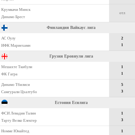
Крумкачи Минск
отл
Динамо Брест
Финландия Вайкаус лига
АС Оулу
2
1
ИФК Мариехамн
Грузия Еровнули лига
Мешахте Ткибули
1
1
ФК Гагра
Динамо Тбилиси
5
3
Самгурали Цхалтубо
Естония Есилига
ФСИ Левадия Талин
1
3
Тарту Велко Електер
Номме Юнайтед
1