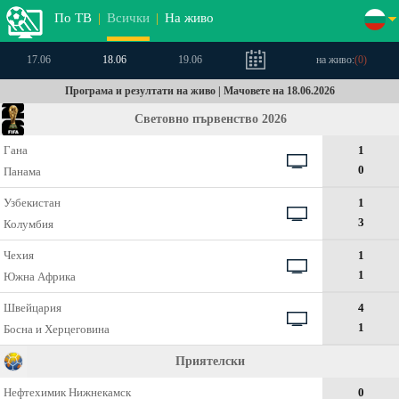
По ТВ
|
Всички
|
На живо
17.06
18.06
19.06
на живо:
(
0
)
Програма и резултати на живо | Мачовете на 18.06.2026
Световно първенство 2026
Гана
1
0
Панама
Узбекистан
1
3
Колумбия
Чехия
1
1
Южна Африка
Швейцария
4
1
Босна и Херцеговина
Приятелски
Нефтехимик Нижнекамск
0