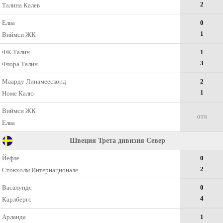
2
Талина Калев
Елва
0
1
Виймси ЖК
ФК Талин
1
3
Флора Талин
Маарду Линамеесконд
2
1
Номе Калю
Виймси ЖК
отл
Елва
Швеция Трета дивизия Север
Йефле
0
2
Стокхолм Интернационале
Васалундс
0
4
Карлбергс
Арланда
1