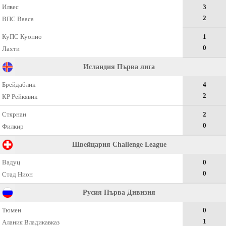
Илвес
3
2
ВПС Вааса
КуПС Куопио
1
0
Лахти
Исландия Първа лига
Брейдаблик
4
2
КР Рейкявик
Стярнан
2
0
Филкир
Швейцария Challenge League
Вадуц
0
0
Стад Нион
Русия Първа Дивизия
Тюмен
0
1
Алания Владикавказ