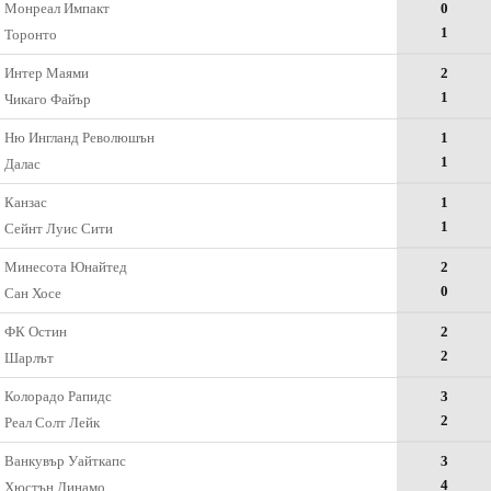
Монреал Импакт
0
1
Торонто
Интер Маями
2
1
Чикаго Файър
Ню Ингланд Революшън
1
1
Далас
Канзас
1
1
Сейнт Луис Сити
Минесота Юнайтед
2
0
Сан Хосе
ФК Остин
2
2
Шарлът
Колорадо Рапидс
3
2
Реал Солт Лейк
Ванкувър Уайткапс
3
4
Хюстън Динамо