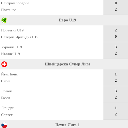
Сентрал Кордоба
0
2
Платенсе
Евро U19
Норвегия U19
2
0
Северна Ирландия U19
Украйна U19
3
2
Италия U19
Швейцарска Супер Лига
Йънг Бойс
1
2
Сион
Лозана
3
2
Базел
Люцерн
1
2
Сервет
Чехия Лига 1