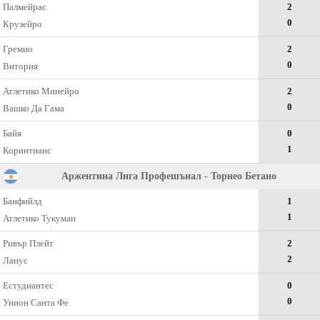
Палмейрас
2
0
Крузейро
Гремио
2
0
Витория
Атлетико Минейро
2
0
Вашко Да Гама
Байя
0
1
Коринтианс
Аржентина Лига Профешънал - Торнео Бетано
Банфийлд
1
1
Атлетико Тукуман
Ривър Плейт
2
2
Ланус
Естудиантес
0
0
Унион Санта Фе