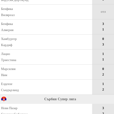
Бенфика
отл
Виляреал
Бенфика
3
1
Алмерия
Хамбургер
0
3
Кардиф
Лацио
1
1
Триестина
Марсилия
0
2
Ним
Елдензе
1
2
Съндърланд
Сърбия Супер лига
Нови Пазар
3
2