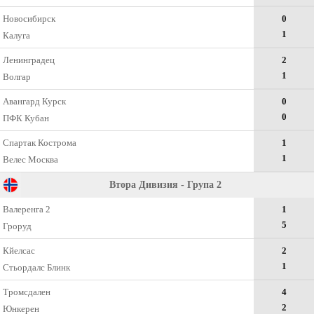
Новосибирск
0
1
Калуга
Ленинградец
2
1
Волгар
Авангард Курск
0
0
ПФК Кубан
Спартак Кострома
1
1
Велес Москва
Втора Дивизия - Група 2
Валеренга 2
1
5
Гроруд
Кйелсас
2
1
Стьордалс Блинк
Тромсдален
4
2
Юнкерен