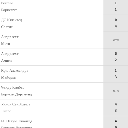
Рексъм
1
1
Борнемут
ДС Юнайтед
0
4
Селтик
Андерлехт
отл
Метц
Андерлехт
6
2
Амиен
Крю Александра
1
3
Майорка
Чънду Кинбао
отл
Борусия Дортмунд
Унион Сен Жилоа
4
3
Лиерс
БГ Патум Юнайтед
4
0
Борусия Дортмунд