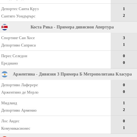
Депортес Санта Круз
1
2
Сантяго Уондърърс
Коста Рика - Примера дивисион Апертура
Спортинг Сан Хосе
3
1
Депортиво Саприса
Перес Селедон
0
0
Ередиано
Аржентина - Дивизия 3 Примера Б Метрополитана Класура
Депортиво Лаферере
0
0
Аржентино де Мерло
Мидланд
1
2
Депортиво Арменио
Лос Андес
0
1
Комуникасионес