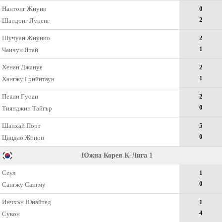
Нантонг Жиуин
0
2
Шандонг Лунeнг
Шучуан Жиунио
2
1
Чанчун Ятай
Хенан Джануе
2
1
Хангжу Грийнтаун
Пекин Гуоан
2
0
Тиянджин Тайгър
Шанхай Порт
5
0
Циндао Жонон
Южна Корея К-Лига 1
Сеул
1
0
Сангжу Сангму
Инчхън Юнайтед
1
4
Сувон