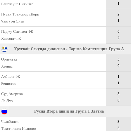
1
Гангнеунг Сити ФК
Пусан Транспорт.Корп
2
1
Чангуон Сити
Паджу Ситизен ФК
0
2
Хвасонг ФК
Уругвай Секунда дивисион - Торнео Компетенция Група А
Ориентал
5
0
Атенас
Албион ФК
1
1
Ренистас
Суд Америка
3
0
Ла Луз
Русия Втора дивизия Група 1 Златна
Челябинск
3
3
Текстилщик Иваново