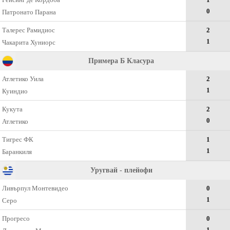
0
Патронато Парана
Талерес Рамидиос
2
1
Чакарита Хуниорс
Примера Б Класура
Атлетико Уила
2
1
Куиндио
Кукута
2
0
Атлетико
Тигрес ФК
1
1
Баранкиля
Уругвай - плейофи
Ливърпул Монтевидео
0
1
Серо
Прогресо
0
1