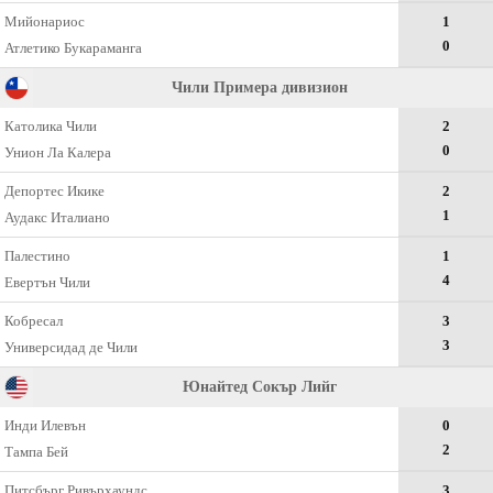
Мийонариос
1
0
Атлетико Букараманга
Чили Примера дивизион
Католика Чили
2
0
Унион Ла Калера
Депортес Икике
2
1
Аудакс Италиано
Палестино
1
4
Евертън Чили
Кобресал
3
3
Универсидад де Чили
Юнайтед Сокър Лийг
Инди Илевън
0
2
Тампа Бей
Питсбърг Ривърхаундс
3