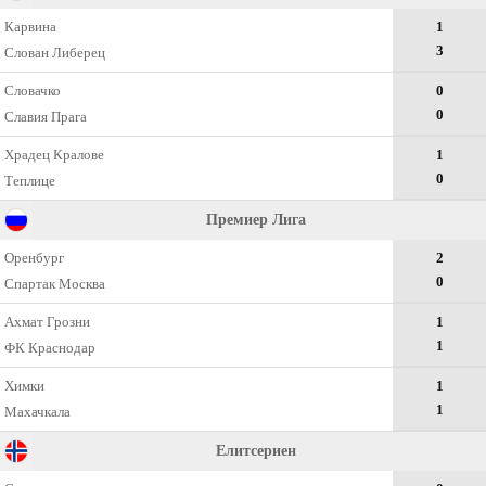
Карвина
1
3
Слован Либерец
Словачко
0
0
Славия Прага
Храдец Кралове
1
0
Теплице
Премиер Лига
Оренбург
2
0
Спартак Москва
Ахмат Грозни
1
1
ФК Краснодар
Химки
1
1
Махачкала
Елитсериен