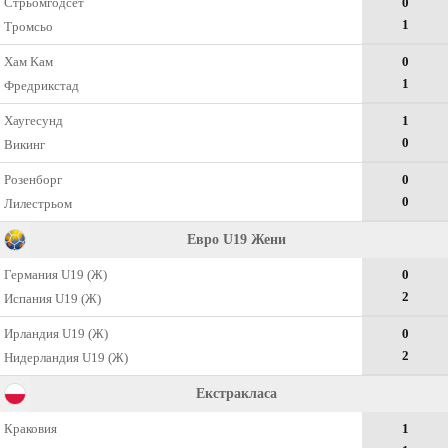
Стрьомгодсет
0
1
Тромсьо
Хам Kам
0
1
Фредрикстад
Хаугесунд
1
0
Викинг
Розенборг
0
0
Лилестрьом
Евро U19 Жени
Германия U19 (Ж)
0
2
Испания U19 (Ж)
Ирландия U19 (Ж)
0
2
Нидерландия U19 (Ж)
Екстракласа
Краковия
1