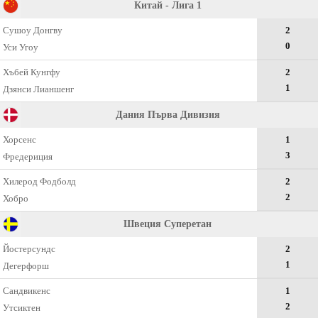
Китай - Лига 1
Сушоу Донгву
2
0
Уси Угоу
Хъбей Кунгфу
2
1
Дзянси Лианшенг
Дания Първа Дивизия
Хорсенс
1
3
Фредериция
Хилерод Фодболд
2
2
Хобро
Швеция Суперетан
Йостерсундс
2
1
Дегерфорш
Сандвикенс
1
2
Утсиктен