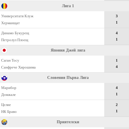
Лига 1
Университатя Клуж
3
1
Херманщат
Динамо Букурещ
4
1
Петролул Плоещ
Япония Джей лига
Саган Тосу
1
4
Санфрече Хирошима
Словения Първа Лига
Марибор
4
1
Домжале
Целие
2
1
НК Браво
Приятелски