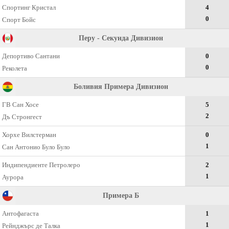
Спортинг Кристал
4
0
Спорт Бойс
Перу - Секунда Дивизион
Депортиво Сантани
0
0
Реколета
Боливия Примера Дивизион
ГВ Сан Хосе
5
2
Дъ Стронгест
Хорхе Вилстерман
0
1
Сан Антонио Було Було
Индипендиенте Петролеро
2
1
Аурора
Примера Б
Антофагаста
1
1
Рейнджърс де Талка