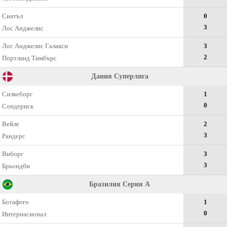
Сиатъл
0
3
Лос Анджелис
Лос Анджелис Галакси
3
2
Портланд Тимбърс
Дания Суперлига
Силкеборг
1
0
Сондериск
Вейле
2
3
Рандерс
Виборг
3
3
Брьондби
Бразилия Серия А
Ботафого
1
0
Интернасионал