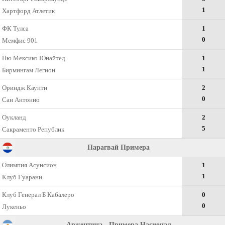
1
Хартфорд Атлетик
ФК Тулса
1
0
Мемфис 901
Ню Мексико Юнайтед
1
1
Бирмингам Легион
Ориндж Каунти
2
0
Сан Антонио
Оукланд
2
5
Сакраменто Републик
Парагвай Примера
Олимпия Асунсион
1
1
Клуб Гуарани
Клуб Генерал Б Кабалеро
0
0
Лукеньо
Аржентина - Примера Насионал