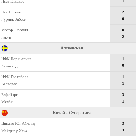
1
Пяст Гливице
Лех Познан
2
0
Гурник Забже
Мотор Люблин
0
2
Ракув
Алсвенскан
ИФК Норкьопинг
1
0
Халмстад
ИФК Гьотеборг
1
1
Вастерас
Елфсборг
3
1
Мялби
Китай - Супер лига
Циндао Ют Айлънд
3
3
Мейджоу Хака