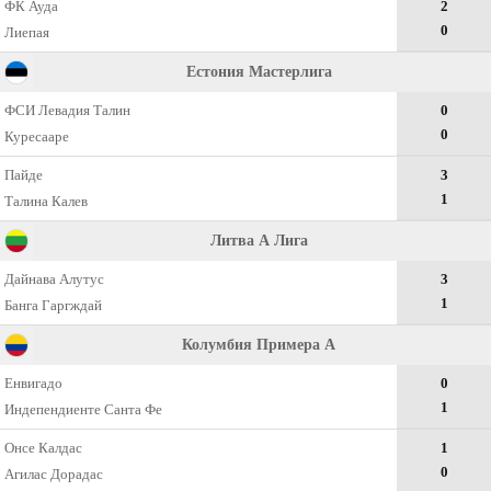
ФК Ауда
2
0
Лиепая
Естония Мастерлига
ФСИ Левадия Талин
0
0
Куресааре
Пайде
3
1
Талина Калев
Литва А Лига
Дайнава Алутус
3
1
Банга Гаргждай
Колумбия Примера А
Енвигадо
0
1
Индепендиенте Санта Фе
Онсе Калдас
1
0
Агилас Дорадас