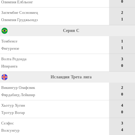
0
Олимпия Елбльонг
Заглембие Сосновиец
2
1
Олимпия Груджьондз
Серия C
Томбенсе
1
1
Фигурензе
Волта Редонда
3
0
Ипиранга
Исландия Трета лига
Викингур Олафсвик
2
0
Фярдабигд Лейкнир
Хьотур Хугин
4
0
Тротур Вогар
Селфос
3
4
Волсунгур