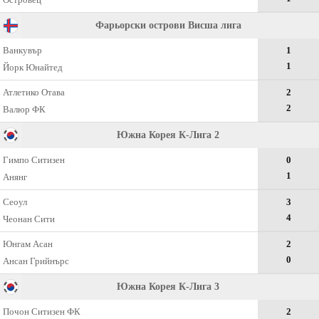
Фарьорски острови Висша лига
Ванкувър
1
1
Йорк Юнайтед
Атлетико Отава
2
2
Валюр ФК
Южна Корея К-Лига 2
Гимпо Ситизен
0
1
Анянг
Сеоул
3
4
Чеонан Сити
Юнгам Асан
2
0
Ансан Грийнърс
Южна Корея К-Лига 3
Почон Ситизен ФК
2