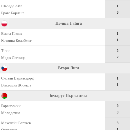
Шьовде АИК
1
0
Браге Борланг
Полша 1 Лига
Висла Плоцк
1
1
Котвица Колобжег
Тихи
2
2
Медж Легница
Втора Лига
Слован Варнасдорф
1
1
Виктория Жижков
Беларус Първа лига
Барановичи
0
3
Молодечно
Макслайн Рогачев
3
1
Островец