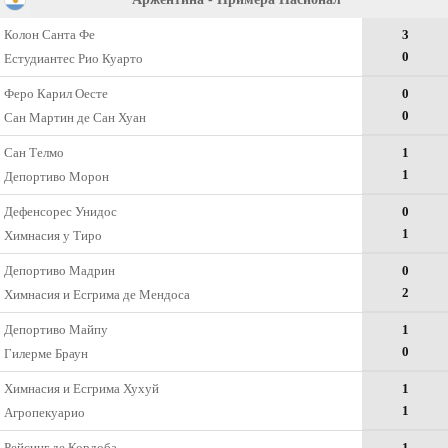
Колон Санта Фе
3
0
Естудиантес Рио Куарто
Феро Карил Оесте
0
0
Сан Мартин де Сан Хуан
Сан Телмо
1
1
Депортиво Морон
Дефенсорес Унидос
0
1
Химнасия у Тиро
Депортиво Мадрин
0
2
Химнасия и Eсгрима де Мендоса
Депортиво Майпу
1
0
Гилерме Браун
Химнасия и Есгрима Хухуй
1
1
Агропекуарио
Рейсинг де Кордоба
1