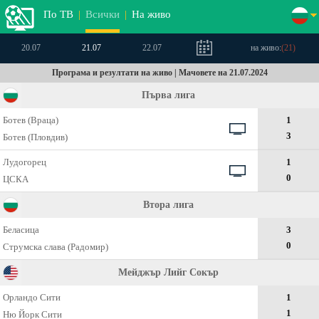
По ТВ
|
Всички
|
На живо
20.07
21.07
22.07
на живо:
(
21
)
Програма и резултати на живо | Мачовете на 21.07.2024
Първа лига
Ботев (Враца)
1
3
Ботев (Пловдив)
Лудогорец
1
0
ЦСКА
Втора лига
Беласица
3
0
Струмска слава (Радомир)
Мейджър Лийг Сокър
Орландо Сити
1
1
Ню Йорк Сити