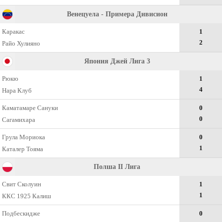
Венецуела - Примера Дивисион
Каракас
1
2
Райо Хулияно
Япония Джей Лига 3
Рюкю
1
4
Нара Клуб
Каматамаре Сануки
0
0
Сагамихара
Грула Мориока
0
1
Каталер Тояма
Полша II Лига
Свит Сколуин
1
1
ККС 1925 Калиш
Подбескидже
0