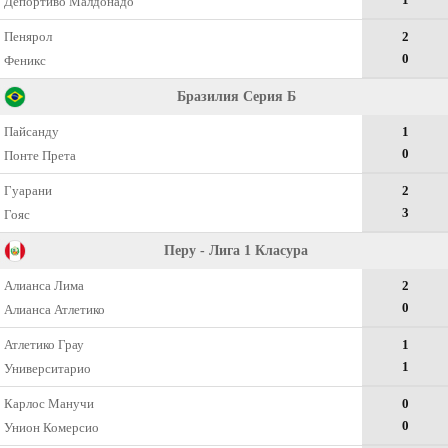
Депортиво Малдонадо
Пенярол
2
0
Феникс
Бразилия Серия Б
Пайсанду
1
0
Понте Прета
Гуарани
2
3
Гояс
Перу - Лига 1 Класура
Алианса Лима
2
0
Алианса Атлетико
Атлетико Грау
1
1
Университарио
Карлос Манучи
0
0
Унион Комерсио