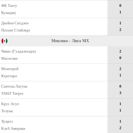
ФК Таегу
0
1
Куанджу
Даейон Ситдзен
1
2
Поханг Стийлърс
Мексико - Лига МХ
Чивас (Гуадалахара)
2
0
Масатлан
Монтерей
2
1
Керетаро
Сантош Лагуна
0
3
УАНЛ Тигрес
Крус Асул
1
1
Толука
Хуарез
1
2
Клуб Америка