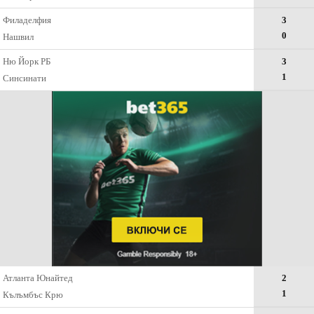
Филаделфия
3
0
Нашвил
Ню Йорк РБ
3
1
Синсинати
Атланта Юнайтед
2
1
Кълъмбъс Крю