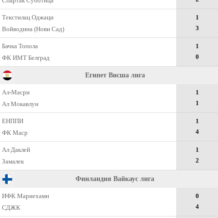
Спартак Суботица
Текстилац Оджаци
1
3
Войводина (Нови Сад)
Бачка Топола
1
0
ФК ИМТ Белград
Египет Висша лига
Ал-Масри
1
1
Ал Мокавлун
ЕНППИ
1
4
ФК Маср
Ал Даклей
1
2
Замалек
Финландия Вайкаус лига
ИФК Мариехамн
0
4
СДЖК