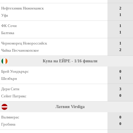
Нефтехимик Нижнекамск
2
1
Уфа
ФК Сочи
1
1
Балтика
Черноморец Новороссийск
1
2
Чайка Песчанокопское
Купа на ЕЙРЕ - 1/16 финали
Брей Уондърърс
0
1
Шелбърн
Дери Сити
3
0
Сейнт Патрикс
Латвия Virsliga
Валмиерас
0
0
Гробина