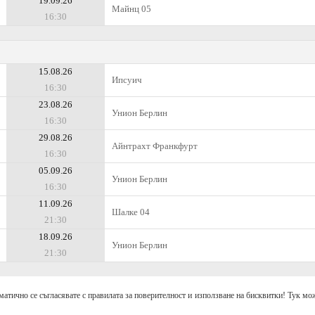
19.09.26
Майнц 05
16:30
15.08.26
Ипсуич
16:30
23.08.26
Унион Берлин
16:30
29.08.26
Айнтрахт Франкфурт
16:30
05.09.26
Унион Берлин
16:30
11.09.26
Шалке 04
21:30
18.09.26
Унион Берлин
21:30
матично се съгласявате с правилата за поверителност и използване на бисквитки! Тук мож