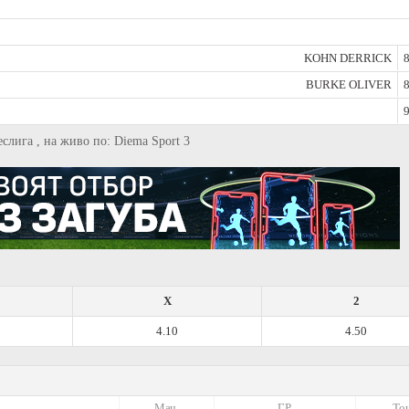
KOHN DERRICK
8
BURKE OLIVER
8
9
слига , на живо по: Diema Sport 3
X
2
4.10
4.50
Мач.
ГР
Точ