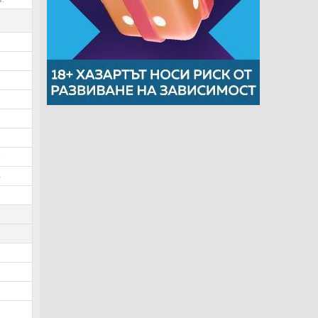
9
3
5
2
1
9
7
4
3
0
9
8
8
2
2