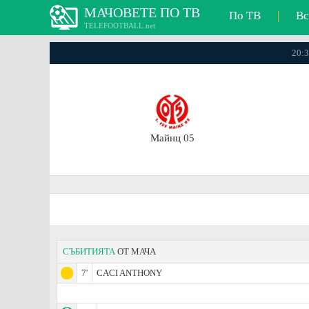
МАЧОВЕТЕ ПО ТВ
По ТВ
|
Вс
TELEFOOTBALL.net
20:3
Майнц 05
СЪБИТИЯТА
ОТ МАЧА
7'
CACI ANTHONY