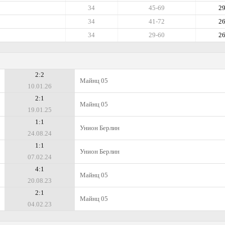
34
45-69
2
34
41-72
2
34
29-60
2
2:2
Майнц 05
10.01.26
2:1
Майнц 05
19.01.25
1:1
Унион Берлин
24.08.24
1:1
Унион Берлин
07.02.24
4:1
Майнц 05
20.08.23
2:1
Майнц 05
04.02.23