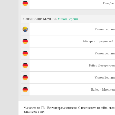
Гладбах
СЛЕДВАЩИ МАЧОВЕ
Унион Берлин
Унион Берлин
Айнтрахт Брауншвайг
Унион Берлин
Байер Леверкузен
Унион Берлин
Байерн Мюнхен
Мачовете по ТВ - Всички права запазени. С посещенито на сайта, авто
запознаете с тях!