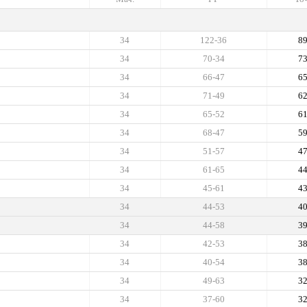
34
122-36
8
34
70-34
7
34
66-47
6
34
71-49
6
34
65-52
6
34
68-47
5
34
51-57
4
34
61-65
4
34
45-61
4
34
44-53
4
34
44-58
3
34
42-53
3
34
40-54
3
34
49-63
3
34
37-60
3