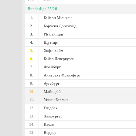
Bundesliga 25/26
1.
Байерн Мюнхен
2.
Борусия Дортмунд
3.
РБ Лайпциг
4.
Щутгарт
5.
Хофенхайм
6.
Байер Леверкузен
7.
Фрайбург
8.
Айнтрахт Франкфурт
9.
Аугсбург
10.
Майнц 05
11.
Унион Берлин
12.
Гладбах
13.
Хамбургер
14.
Кьолн
15.
Вердер