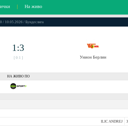
ички
|
На живо
0 / 10.05.2026 / Бундеслига
1:3
Унион Берлин
[ 0:1 ]
НА ЖИВО ПО
ILIC ANDREJ
3