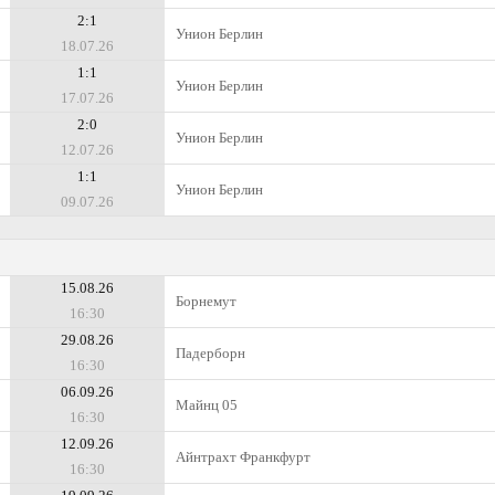
2:1
Унион Берлин
18.07.26
1:1
Унион Берлин
17.07.26
2:0
Унион Берлин
12.07.26
1:1
Унион Берлин
09.07.26
15.08.26
Борнемут
16:30
29.08.26
Падерборн
16:30
06.09.26
Майнц 05
16:30
12.09.26
Айнтрахт Франкфурт
16:30