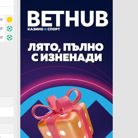
0'
8'
0'
.