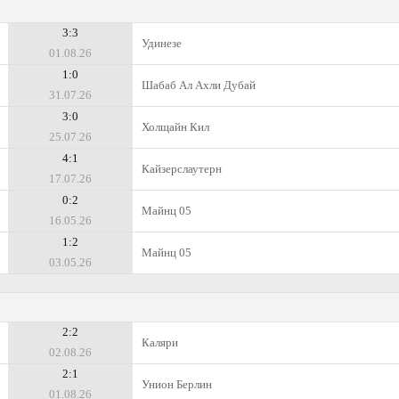
3:3
Удинезе
01.08.26
1:0
Шабаб Ал Ахли Дубай
31.07.26
3:0
Холщайн Кил
25.07.26
4:1
Кайзерслаутерн
17.07.26
0:2
Майнц 05
16.05.26
1:2
Майнц 05
03.05.26
2:2
Каляри
02.08.26
2:1
Унион Берлин
01.08.26