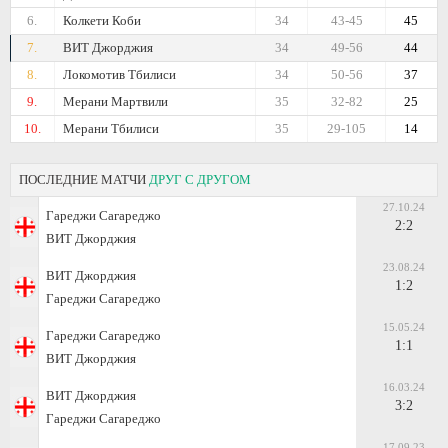
6.
Колкети Коби
34
43-45
45
7.
ВИТ Джорджия
34
49-56
44
8.
Локомотив Тбилиси
34
50-56
37
9.
Мерани Мартвили
35
32-82
25
10.
Мерани Тбилиси
35
29-105
14
ПОСЛЕДНИЕ МАТЧИ
ДРУГ С ДРУГОМ
27.10.24
Гареджи Сагареджо
2:2
ВИТ Джорджия
23.08.24
ВИТ Джорджия
1:2
Гареджи Сагареджо
15.05.24
Гареджи Сагареджо
1:1
ВИТ Джорджия
16.03.24
ВИТ Джорджия
3:2
Гареджи Сагареджо
17.09.23