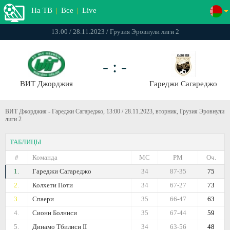
На ТВ
|
Все
|
Live
13:00 / 28.11.2023 / Грузия Эровнули лиги 2
- : -
ВИТ Джорджия
Гареджи Сагареджо
ВИТ Джорджия - Гареджи Сагареджо, 13:00 / 28.11.2023, вторник, Грузия Эровнули
лиги 2
ТАБЛИЦЫ
#
Команда
МС
РМ
Оч.
1.
Гареджи Сагареджо
34
87-35
75
2.
Колхети Поти
34
67-27
73
3.
Спаери
35
66-47
63
4.
Сиони Болниси
35
67-44
59
5.
Динамо Тбилиси II
34
63-56
48