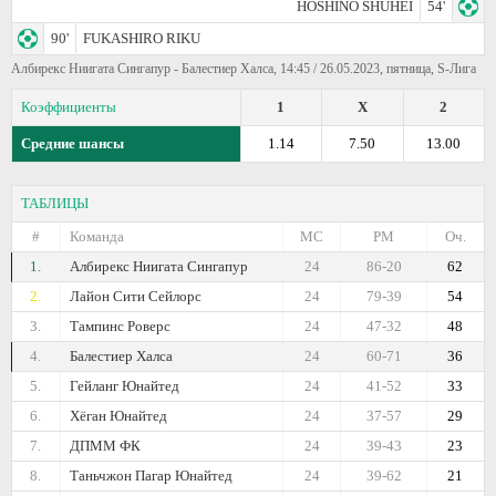
HOSHINO SHUHEI
54'
90'
FUKASHIRO RIKU
Албирекс Ниигата Сингапур - Балестиер Халса, 14:45 / 26.05.2023, пятница, S-Лига
Коэффициенты
1
X
2
Средние шансы
1.14
7.50
13.00
ТАБЛИЦЫ
#
Команда
МС
РМ
Оч.
1.
Албирекс Ниигата Сингапур
24
86-20
62
2.
Лайон Сити Сейлорс
24
79-39
54
3.
Тампинс Роверс
24
47-32
48
4.
Балестиер Халса
24
60-71
36
5.
Гейланг Юнайтед
24
41-52
33
6.
Хёган Юнайтед
24
37-57
29
7.
ДПММ ФК
24
39-43
23
8.
Таньчжон Пагар Юнайтед
24
39-62
21