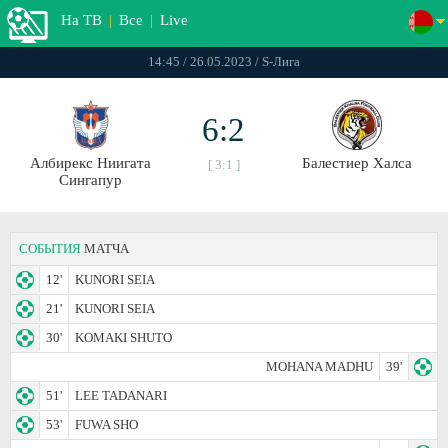
На ТВ
|
Все
|
Live
14:45 / 26.05.2023 / S-Лига
6:2
Албирекс Ниигата
Балестиер Халса
[ 3:1 ]
Сингапур
СОБЫТИЯ
МАТЧА
12'
KUNORI SEIA
21'
KUNORI SEIA
30'
KOMAKI SHUTO
MOHANA MADHU
39'
51'
LEE TADANARI
53'
FUWA SHO