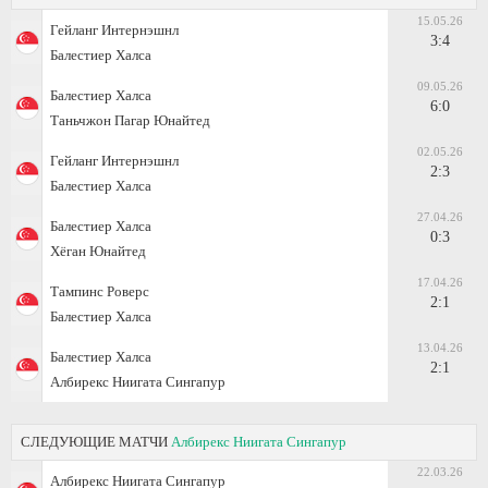
15.05.26
Гейланг Интернэшнл
3:4
Балестиер Халса
09.05.26
Балестиер Халса
6:0
Таньчжон Пагар Юнайтед
02.05.26
Гейланг Интернэшнл
2:3
Балестиер Халса
27.04.26
Балестиер Халса
0:3
Хёган Юнайтед
17.04.26
Тампинс Роверс
2:1
Балестиер Халса
13.04.26
Балестиер Халса
2:1
Албирекс Ниигата Сингапур
СЛЕДУЮЩИЕ МАТЧИ
Албирекс Ниигата Сингапур
22.03.26
Албирекс Ниигата Сингапур