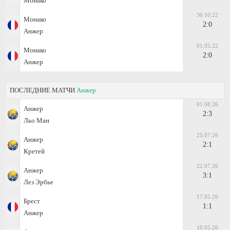
Монако
30.10.22
Монако
2:0
Анжер
01.05.22
Монако
2:0
Анжер
ПОСЛЕДНИЕ МАТЧИ
Анжер
01.08.26
Анжер
2:3
Льо Ман
25.07.26
Анжер
2:1
Кретей
22.07.26
Анжер
3:1
Лез Эрбье
17.05.26
Брест
1:1
Анжер
10.05.26