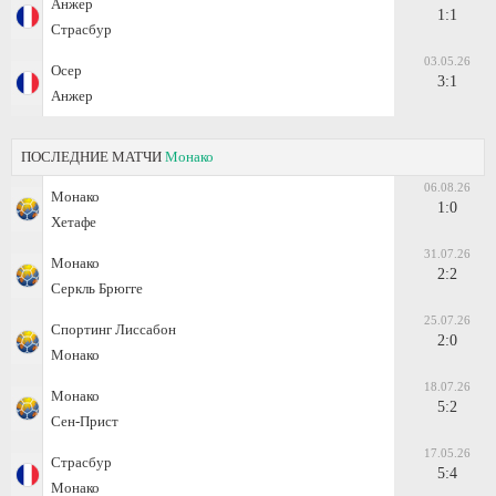
Анжер
1:1
Страсбур
03.05.26
Осер
3:1
Анжер
ПОСЛЕДНИЕ МАТЧИ
Монако
06.08.26
Монако
1:0
Хетафе
31.07.26
Монако
2:2
Серкль Брюгге
25.07.26
Спортинг Лиссабон
2:0
Монако
18.07.26
Монако
5:2
Сен-Прист
17.05.26
Страсбур
5:4
Монако