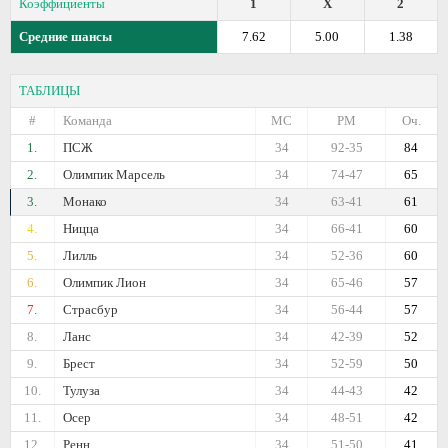
Коэффициенты
1
X
2
Средние шансы
7.62
5.00
1.38
ТАБЛИЦЫ
#
Команда
МС
РМ
Оч.
1.
ПСЖ
34
92-35
84
2.
Олимпик Марсель
34
74-47
65
3.
Монако
34
63-41
61
4.
Ницца
34
66-41
60
5.
Лилль
34
52-36
60
6.
Олимпик Лион
34
65-46
57
7.
Страсбур
34
56-44
57
8.
Ланс
34
42-39
52
9.
Брест
34
52-59
50
10.
Тулуза
34
44-43
42
11.
Осер
34
48-51
42
12.
Ренн
34
51-50
41