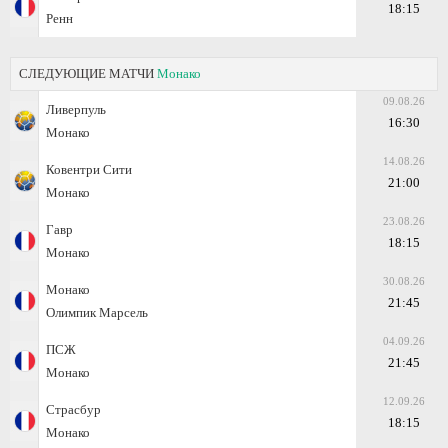
18:15
Ренн
СЛЕДУЮЩИЕ МАТЧИ
Монако
09.08.26
Ливерпуль
16:30
Монако
14.08.26
Ковентри Сити
21:00
Монако
23.08.26
Гавр
18:15
Монако
30.08.26
Монако
21:45
Олимпик Марсель
04.09.26
ПСЖ
21:45
Монако
12.09.26
Страсбур
18:15
Монако