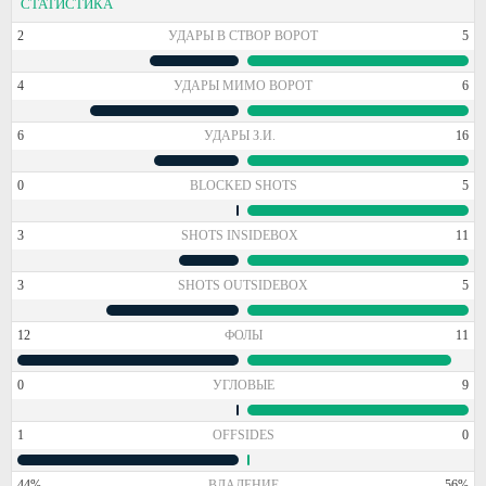
СТАТИСТИКА
2
УДАРЫ В СТВОР ВОРОТ
5
4
УДАРЫ МИМО ВОРОТ
6
6
УДАРЫ З.И.
16
0
BLOCKED SHOTS
5
3
SHOTS INSIDEBOX
11
3
SHOTS OUTSIDEBOX
5
12
ФОЛЫ
11
0
УГЛОВЫЕ
9
1
OFFSIDES
0
44%
ВЛАДЕНИЕ
56%