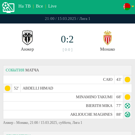
На ТВ
|
Все
|
Live
21:00 / 15.03.2025 / Лига 1
0:2
Анжер
Монако
[ 0:0 ]
СОБЫТИЯ
МАТЧА
CAIO
43'
52'
ABDELLI HIMAD
MINAMINO TAKUMI
68'
BIERITH MIKA
77'
AKLIOUCHE MAGHNES
88'
Анжер - Монако, 21:00 / 15.03.2025, суббота, Лига 1