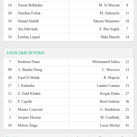
14
Yassin Belkhdim
M. Al Musrati
8
20
Zinedine Ferhat
M. Akliouche
11
10
Himad Abdelli
Takumi Minamino
18
18
Jim Allevinah
E. Ben Seghir
7
19
Esteban Lepaul
Mika Biereth
14
ЗАПАСНЫЕ ИГРОКИ:
7
Ibrahima Niane
Mohammed Salisu
22
99
A. Bamba Dieng
C. Mawissa
13
28
Farid El Melali
R. Majecki
1
17
J. Kalumba
Lamine Camara
15
12
Z. Ould Khaled
Krepin Diatta
27
15
P. Capelle
Breel Embolo
36
5
Marius Courcoul
G. Ilenikhena
21
3
Jacques Ekomie
M. Coulibaly
28
16
Melvin Zinga
Lucas Michal
41