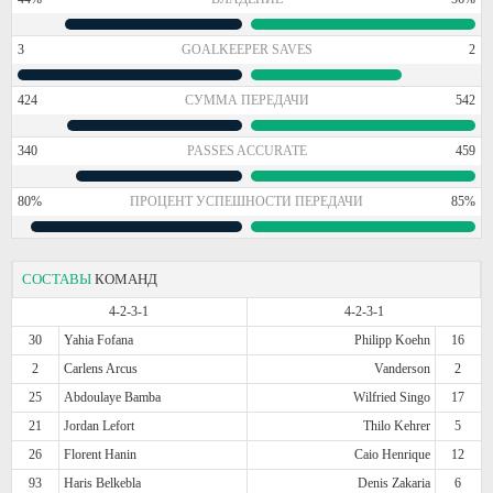
3
GOALKEEPER SAVES
2
424
СУММА ПЕРЕДАЧИ
542
340
PASSES ACCURATE
459
80%
ПРОЦЕНТ УСПЕШНОСТИ ПЕРЕДАЧИ
85%
СОСТАВЫ
КОМАНД
4-2-3-1
4-2-3-1
30
Yahia Fofana
Philipp Koehn
16
2
Carlens Arcus
Vanderson
2
25
Abdoulaye Bamba
Wilfried Singo
17
21
Jordan Lefort
Thilo Kehrer
5
26
Florent Hanin
Caio Henrique
12
93
Haris Belkebla
Denis Zakaria
6