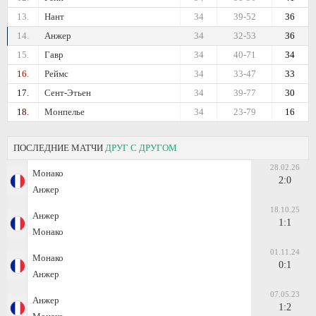
13.
Нант
34
39-52
36
14.
Анжер
34
32-53
36
15.
Гавр
34
40-71
34
16.
Реймс
34
33-47
33
17.
Сент-Этьен
34
39-77
30
18.
Монпелье
34
23-79
16
ПОСЛЕДНИЕ МАТЧИ
ДРУГ С ДРУГОМ
28.02.26
Монако
2:0
Анжер
18.10.25
Анжер
1:1
Монако
01.11.24
Монако
0:1
Анжер
07.05.23
Анжер
1:2