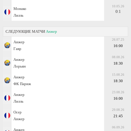
10.05.26
Монако
0:1
Лилль
СЛЕДУЮЩИЕ МАТЧИ
Анжер
26.07.25
Анжер
16:00
Гавр
08.08.26
Анжер
18:30
Лорьян
15.08.26
Анжер
18:30
ФК Париж
23.08.26
Анжер
16:00
Лилль
29.08.26
Осер
21:45
Анжер
06.09.26
Анжер