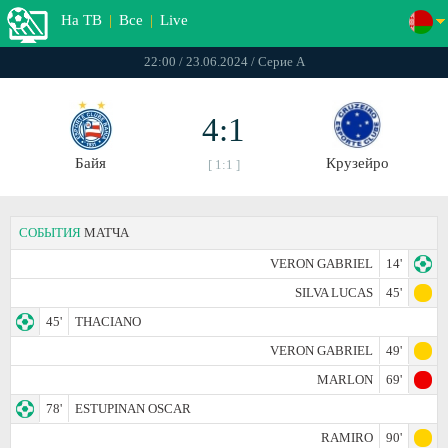
На ТВ
|
Все
|
Live
22:00 / 23.06.2024 / Серие А
4:1
Байя
Крузейро
[ 1:1 ]
СОБЫТИЯ
МАТЧА
VERON GABRIEL
14'
SILVA LUCAS
45'
45'
THACIANO
VERON GABRIEL
49'
MARLON
69'
78'
ESTUPINAN OSCAR
RAMIRO
90'