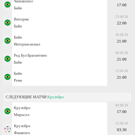
Чапекоенсе
17:00
Байя
23.08.26
Витория
22:00
Байя
30.08.26
Байя
21:00
Интернасионал
06.09.26
Ред Бул Брагантино
21:00
Байя
13.09.26
Байя
21:00
Ремо
СЛЕДУЮЩИЕ МАТЧИ
Крузейро
09.08.26
Крузейро
17:00
Мирасол
13.08.26
Крузейро
03:30
Фламенго