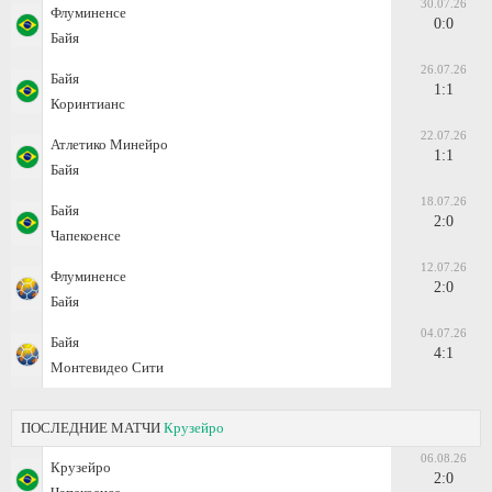
30.07.26
Флуминенсе
0:0
Байя
26.07.26
Байя
1:1
Коринтианс
22.07.26
Атлетико Минейро
1:1
Байя
18.07.26
Байя
2:0
Чапекоенсе
12.07.26
Флуминенсе
2:0
Байя
04.07.26
Байя
4:1
Монтевидео Сити
ПОСЛЕДНИЕ МАТЧИ
Крузейро
06.08.26
Крузейро
2:0