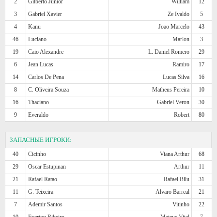
2
Gilberto Junior
William
12
3
Gabriel Xavier
Ze Ivaldo
5
4
Kanu
Joao Marcelo
43
46
Luciano
Marlon
3
19
Caio Alexandre
L. Daniel Romero
29
6
Jean Lucas
Ramiro
17
14
Carlos De Pena
Lucas Silva
16
8
C. Oliveira Souza
Matheus Pereira
10
16
Thaciano
Gabriel Veron
30
9
Everaldo
Robert
80
ЗАПАСНЫЕ ИГРОКИ:
40
Cicinho
Viana Arthur
68
29
Oscar Estupinan
Arthur
11
21
Rafael Ratao
Rafael Bilu
31
11
G. Teixeira
Alvaro Barreal
21
7
Ademir Santos
Vitinho
22
10
Everton Ribeiro
Mateus Vital
7