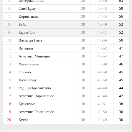
5.
Интернасионал
38
53-36
65
6.
Сан-Паулу
38
53-43
59
7.
Коринтианс
38
54-45
56
8.
Байя
38
49-49
53
9.
Крузейро
38
43-41
52
10.
Васко да Гама
38
43-56
50
11.
Витория
38
45-52
47
12.
Атлетико Минейро
38
47-54
47
13.
Флуминенсе
38
33-39
46
14.
Гремио
38
44-50
45
15.
Жувентуде
38
48-59
45
16.
Ред Бул Брагантино
38
44-48
44
17.
Атлетико Паранаэнсе
38
40-46
42
18.
Крисиума
38
42-61
38
19.
Атлетико Гоияниенсе
38
29-58
30
20.
Куяба
38
29-49
30