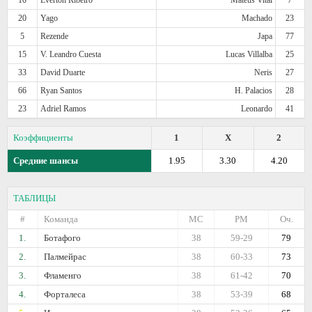
20
Yago
Machado
23
5
Rezende
Japa
77
15
V. Leandro Cuesta
Lucas Villalba
25
33
David Duarte
Neris
27
66
Ryan Santos
H. Palacios
28
23
Adriel Ramos
Leonardo
41
Коэффициенты
1
X
2
Средние шансы
1.95
3.30
4.20
ТАБЛИЦЫ
#
Команда
МС
РМ
Оч.
1.
Ботафого
38
59-29
79
2.
Палмейрас
38
60-33
73
3.
Фламенго
38
61-42
70
4.
Форталеса
38
53-39
68