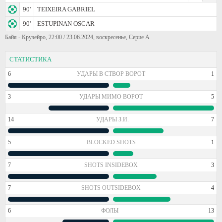
90'
TEIXEIRA GABRIEL
90'
ESTUPINAN OSCAR
Байя - Крузейро, 22:00 / 23.06.2024, воскресенье, Серие А
СТАТИСТИКА
6
УДАРЫ В СТВОР ВОРОТ
1
3
УДАРЫ МИМО ВОРОТ
5
14
УДАРЫ З.И.
7
5
BLOCKED SHOTS
1
7
SHOTS INSIDEBOX
3
7
SHOTS OUTSIDEBOX
4
6
ФОЛЫ
13