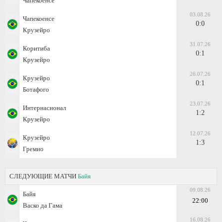
Чапекоенсе
03.08.26
Чапекоенсе
0:0
Крузейро
31.07.26
Коритиба
0:1
Крузейро
26.07.26
Крузейро
0:1
Ботафого
23.07.26
Интернасионал
1:2
Крузейро
12.07.26
Крузейро
1:3
Гремио
СЛЕДУЮЩИЕ МАТЧИ
Байя
09.08.26
Байя
22:00
Васко да Гама
16.08.26