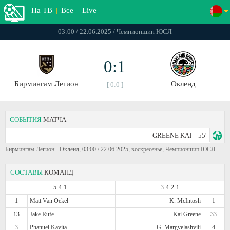
На ТВ
|
Все
|
Live
03:00 / 22.06.2025 / Чемпионшип ЮСЛ
0:1
Бирмингам Легион
Окленд
[ 0:0 ]
СОБЫТИЯ
МАТЧА
GREENE KAI
55'
Бирмингам Легион - Окленд, 03:00 / 22.06.2025, воскресенье, Чемпионшип ЮСЛ
СОСТАВЫ
КОМАНД
5-4-1
3-4-2-1
1
Matt Van Oekel
K. McIntosh
1
13
Jake Rufe
Kai Greene
33
3
Phanuel Kavita
G. Margvelashvili
4