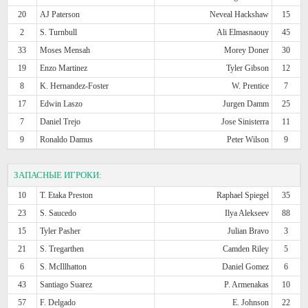
20
AJ Paterson
Neveal Hackshaw
15
2
S. Turnbull
Ali Elmasnaouy
45
33
Moses Mensah
Morey Doner
30
19
Enzo Martinez
Tyler Gibson
12
8
K. Hernandez-Foster
W. Prentice
7
17
Edwin Laszo
Jurgen Damm
25
7
Daniel Trejo
Jose Sinisterra
11
9
Ronaldo Damus
Peter Wilson
9
ЗАПАСНЫЕ ИГРОКИ:
10
T. Etaka Preston
Raphael Spiegel
35
23
S. Saucedo
Ilya Alekseev
88
15
Tyler Pasher
Julian Bravo
3
21
S. Tregarthen
Camden Riley
5
6
S. McIllhatton
Daniel Gomez
6
43
Santiago Suarez
P. Armenakas
10
57
F. Delgado
E. Johnson
22