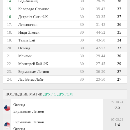
14.
Род-Айленд
30
29-29
38
15.
Колорадо Спрингс
30
35-47
37
16.
Детройт Сити ФК
30
33-35
37
17.
Лексингтон
30
31-42
36
18.
Инди Элевен
30
44-52
35
19.
Тампа Бэй
30
43-50
34
20.
Окленд
30
42-52
32
21.
Майами
30
29-44
30
22.
Монтерей Бай ФК
30
27-45
29
23.
Бирмингам Легион
30
36-50
27
24.
Лас Вегас Лайт
30
23-50
27
ПОСЛЕДНИЕ МАТЧИ
ДРУГ С ДРУГОМ
27.10.24
Окленд
0:5
Бирмингам Легион
07.05.23
Бирмингам Легион
1:4
Окленд