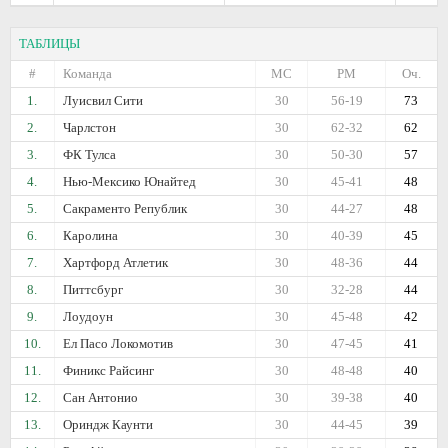
ТАБЛИЦЫ
#
Команда
МС
РМ
Оч.
1.
Луисвил Сити
30
56-19
73
2.
Чарлстон
30
62-32
62
3.
ФК Тулса
30
50-30
57
4.
Нью-Мексико Юнайтед
30
45-41
48
5.
Сакраменто Републик
30
44-27
48
6.
Каролина
30
40-39
45
7.
Хартфорд Атлетик
30
48-36
44
8.
Питтсбург
30
32-28
44
9.
Лоудоун
30
45-48
42
10.
Ел Пасо Локомотив
30
47-45
41
11.
Финикс Райсинг
30
48-48
40
12.
Сан Антонио
30
39-38
40
13.
Ориндж Каунти
30
44-45
39