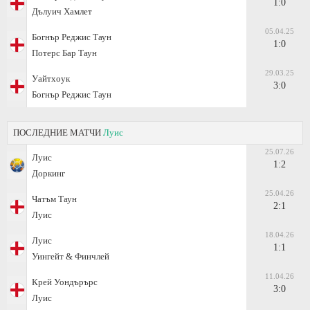
1:0
Дълуич Хамлет
05.04.25
Богнър Реджис Таун
1:0
Потeрс Бар Таун
29.03.25
Уайтхоук
3:0
Богнър Реджис Таун
ПОСЛЕДНИЕ МАТЧИ
Луис
25.07.26
Луис
1:2
Доркинг
25.04.26
Чатъм Таун
2:1
Луис
18.04.26
Луис
1:1
Уингейт & Финчлей
11.04.26
Крей Уондърърс
3:0
Луис