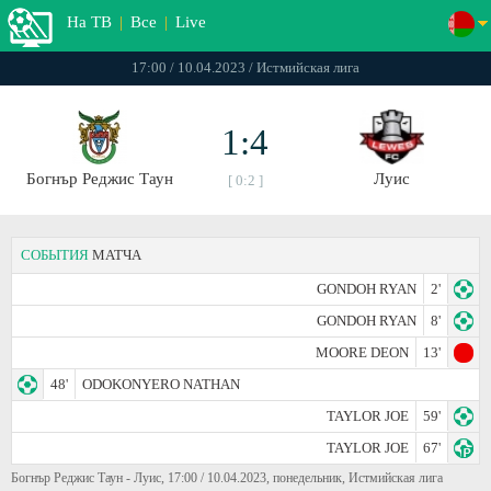
На ТВ
|
Все
|
Live
17:00 / 10.04.2023 / Истмийская лига
1:4
Богнър Реджис Таун
Луис
[ 0:2 ]
СОБЫТИЯ
МАТЧА
GONDOH RYAN
2'
GONDOH RYAN
8'
MOORE DEON
13'
48'
ODOKONYERO NATHAN
TAYLOR JOE
59'
TAYLOR JOE
67'
Богнър Реджис Таун - Луис, 17:00 / 10.04.2023, понедельник, Истмийская лига