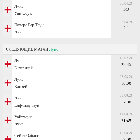
06.04.26
Луис
3:0
Уайтхоук
03.04.26
Потeрс Бар Таун
2:1
Луис
СЛЕДУЮЩИЕ МАТЧИ
Луис
10.02.26
Луис
22:45
Билерикай
28.03.26
Луис
18:00
Канвей
08.08.26
Луис
17:00
Енфийлд Таун
11.08.26
Уайтхоук
21:45
Луис
15.08.26
Сейнт Олбанс
17:00