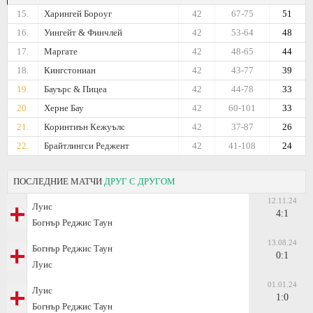
15.
Харингей Бороуг
42
67-75
51
16.
Уингейт & Финчлей
42
53-64
48
17.
Маргате
42
48-65
44
18.
Кингстониан
42
43-77
39
19.
Бауърс & Пицеа
42
44-78
33
20.
Херне Бау
42
60-101
33
21.
Коринтиън Кежуълс
42
37-87
26
22.
Брайтлингси Реджент
42
41-108
24
ПОСЛЕДНИЕ МАТЧИ
ДРУГ С ДРУГОМ
12.11.24
Луис
4:1
Богнър Реджис Таун
13.08.24
Богнър Реджис Таун
0:1
Луис
01.01.24
Луис
1:0
Богнър Реджис Таун