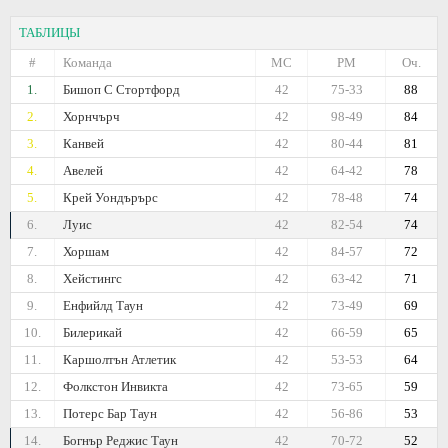
ТАБЛИЦЫ
#
Команда
МС
РМ
Оч.
1.
Бишоп С Стортфорд
42
75-33
88
2.
Хорнчърч
42
98-49
84
3.
Канвей
42
80-44
81
4.
Авелей
42
64-42
78
5.
Крей Уондърърс
42
78-48
74
6.
Луис
42
82-54
74
7.
Хоршам
42
84-57
72
8.
Хейстингс
42
63-42
71
9.
Енфийлд Таун
42
73-49
69
10.
Билерикай
42
66-59
65
11.
Каршолтън Атлетик
42
53-53
64
12.
Фолкстон Инвикта
42
73-65
59
13.
Потeрс Бар Таун
42
56-86
53
14.
Богнър Реджис Таун
42
70-72
52