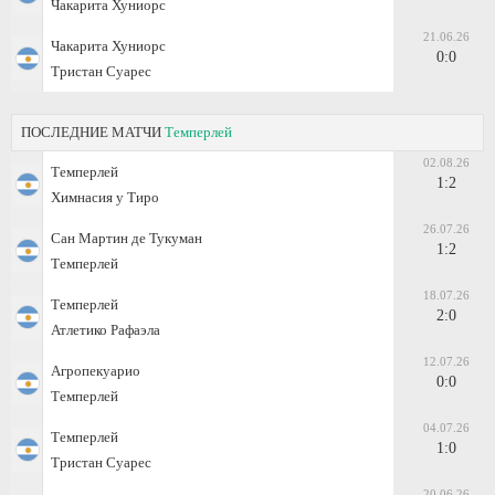
Чакарита Хуниорс
21.06.26
Чакарита Хуниорс
0:0
Тристан Суарес
ПОСЛЕДНИЕ МАТЧИ
Темперлей
02.08.26
Темперлей
1:2
Химнасия у Тиро
26.07.26
Сан Мартин де Тукуман
1:2
Темперлей
18.07.26
Темперлей
2:0
Атлетико Рафаэла
12.07.26
Агропекуарио
0:0
Темперлей
04.07.26
Темперлей
1:0
Тристан Суарес
20.06.26