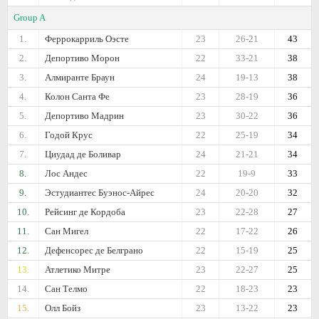
Group A
1.
Феррокарриль Оэсте
23
26-21
43
2.
Депортиво Морон
22
33-21
38
3.
Алмиранте Браун
24
19-13
38
4.
Колон Санта Фе
23
28-19
36
5.
Депортиво Мадрин
23
30-22
36
6.
Годой Крус
22
25-19
34
7.
Циудад де Боливар
24
21-21
34
8.
Лос Андес
22
19-9
33
9.
Эстудиантес Буэнос-Айрес
24
20-20
32
10.
Рейсинг де Кордоба
23
22-28
27
11.
Сан Мигел
22
17-22
26
12.
Дефенсорес де Белграно
22
15-19
25
13.
Атлетико Митре
23
22-27
25
14.
Сан Телмо
22
18-23
23
15.
Олл Бойз
23
13-22
23