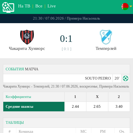
На ТВ
|
Все
|
Live
21:30 / 07.06.2026 / Примера Насьональ
0:1
Чакарита Хуниорс
Темперлей
[ 0:1 ]
СОБЫТИЯ
МАТЧА
SOUTO PEDRO
20'
Чакарита Хуниорс - Темперлей, 21:30 / 07.06.2026, воскресенье, Примера Насьональ
Коэффициенты
1
X
2
Средние шансы
2.44
2.65
3.40
ТАБЛИЦЫ
#
Команда
МС
РМ
Оч.