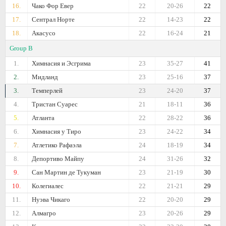
16.
Чако Фор Евер
22
20-26
22
17.
Сентрал Норте
22
14-23
22
18.
Акасусо
22
16-24
21
Group B
1.
Химнасия и Эсгрима
23
35-27
41
2.
Мидланд
23
25-16
37
3.
Темперлей
23
24-20
37
4.
Тристан Суарес
21
18-11
36
5.
Атланта
22
28-22
36
6.
Химнасия у Тиро
23
24-22
34
7.
Атлетико Рафаэла
24
18-19
34
8.
Депортиво Майпу
24
31-26
32
9.
Сан Мартин де Тукуман
23
21-19
30
10.
Колегиалес
22
21-21
29
11.
Нуэва Чикаго
22
20-20
29
12.
Алмагро
23
20-26
29