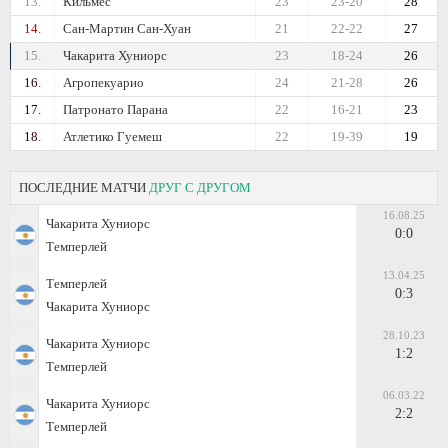
13.
Кильмес
23
23-20
28
14.
Сан-Мартин Сан-Хуан
21
22-22
27
15.
Чакарита Хуниорс
23
18-24
26
16.
Агропекуарио
24
21-28
26
17.
Патронато Парана
22
16-21
23
18.
Атлетико Гуемеш
22
19-39
19
ПОСЛЕДНИЕ МАТЧИ
ДРУГ С ДРУГОМ
16.08.25
Чакарита Хуниорс
0:0
Темперлей
13.04.25
Темперлей
0:3
Чакарита Хуниорс
28.10.23
Чакарита Хуниорс
1:2
Темперлей
06.03.22
Чакарита Хуниорс
2:2
Темперлей