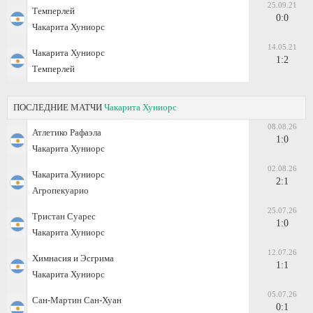
25.09.21
Темперлей
0:0
Чакарита Хуниорс
14.05.21
Чакарита Хуниорс
1:2
Темперлей
ПОСЛЕДНИЕ МАТЧИ
Чакарита Хуниорс
08.08.26
Атлетико Рафаэла
1:0
Чакарита Хуниорс
02.08.26
Чакарита Хуниорс
2:1
Агропекуарио
25.07.26
Тристан Суарес
1:0
Чакарита Хуниорс
12.07.26
Химнасия и Эсгрима
1:1
Чакарита Хуниорс
05.07.26
Сан-Мартин Сан-Хуан
0:1