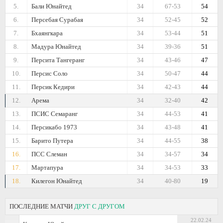
5.
Бали Юнайтед
34
67-53
54
6.
Персебая Сурабая
34
52-45
52
7.
Бхаянгкара
34
53-44
51
8.
Мадура Юнайтед
34
39-36
51
9.
Персита Тангеранг
34
43-46
47
10.
Персис Соло
34
50-47
44
11.
Персик Кедири
34
42-43
44
12.
Арема
34
32-40
42
13.
ПСИС Семаранг
34
44-53
41
14.
Персикабо 1973
34
43-48
41
15.
Барито Путера
34
44-55
38
16.
ПСС Слеман
34
34-57
34
17.
Мартапура
34
34-53
33
18.
Килегон Юнайтед
34
40-80
19
ПОСЛЕДНИЕ МАТЧИ
ДРУГ С ДРУГОМ
22.02.24