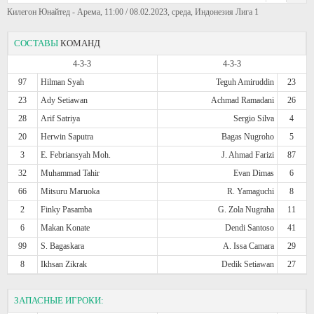
Килегон Юнайтед - Арема, 11:00 / 08.02.2023, среда, Индонезия Лига 1
СОСТАВЫ
КОМАНД
4-3-3
4-3-3
97
Hilman Syah
Teguh Amiruddin
23
23
Ady Setiawan
Achmad Ramadani
26
28
Arif Satriya
Sergio Silva
4
20
Herwin Saputra
Bagas Nugroho
5
3
E. Febriansyah Moh.
J. Ahmad Farizi
87
32
Muhammad Tahir
Evan Dimas
6
66
Mitsuru Maruoka
R. Yamaguchi
8
2
Finky Pasamba
G. Zola Nugraha
11
6
Makan Konate
Dendi Santoso
41
99
S. Bagaskara
A. Issa Camara
29
8
Ikhsan Zikrak
Dedik Setiawan
27
ЗАПАСНЫЕ ИГРОКИ: