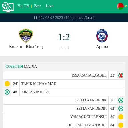
На ТВ
|
Все
|
Live
11:00 / 08.02.2023 / Индонезия Лига 1
1:2
Килегон Юнайтед
Арема
[ 0:0 ]
СОБЫТИЯ
МАТЧА
ISSA CAMARA ABEL
22'
24'
TAHIR MUHAMMAD
48'
ZIKRAK IKHSAN
SETIAWAN DEDIK
56'
SETIAWAN DEDIK
62'
YAMAGUCHI RENSHI
80'
HERNANDI IMAN BUDI
84'