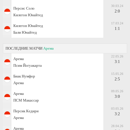
30.03.24
Персис Соло
2:0
Килегон Юнайтед
17.03.24
Килегон Юнайтед
1:1
Бали Юнайтед
ПОСЛЕДНИЕ МАТЧИ
Арема
22.05.26
Арема
3:1
Псим Йогуакарта
15.05.26
Биак Нумфор
2:5
Арема
09.05.26
Арема
3:0
ПСМ Макассар
03.05.26
Персик Кедири
3:2
Арема
28.04.26
Арема