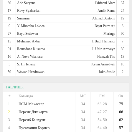
30
Ade Suryana
Ikhfanul Alam
37
17
Kevy Syahertian
Andik Rama
24
19
Sumarna
Ahmad Bustomi
19
9
Y. Mbombo Lokwa
Bayu Putra Aji
3
27
Bayu Setiawan
Maringa
90
15
Muhamad Akbar
I. Budi Hernandi
7
91
Romadona Kusuma
I. Udin Armaiyn
30
16
A. Nova Wiantara
Hamzah Tito
13
5
S. Hi Tenang
Kevin Armedyah
18
59
Wawan Hendrawan
Joko Susilo
2
ТАБЛИЦЫ
#
Команда
МС
РМ
Оч.
1.
ПСМ Макассар
34
63-28
75
2.
Персия Джакарта
34
47-27
66
3.
Персиб Бандунг
34
54-50
62
4.
Пусамания Борнео
34
64-40
57