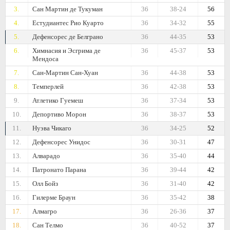
3.
Сан Мартин де Тукуман
36
38-24
56
4.
Естудиантес Рио Куарто
36
34-32
55
5.
Дефенсорес де Белграно
36
44-35
53
6.
Химнасия и Эсгрима де
36
45-37
53
Мендоса
7.
Сан-Мартин Сан-Хуан
36
44-38
53
8.
Темперлей
36
42-38
53
9.
Атлетико Гуемеш
36
37-34
53
10.
Депортиво Морон
36
38-37
53
11.
Нуэва Чикаго
36
34-25
52
12.
Дефенсорес Унидос
36
30-31
47
13.
Алварадо
36
35-40
44
14.
Патронато Парана
36
39-44
42
15.
Олл Бойз
36
31-40
42
16.
Гилерме Браун
36
35-42
38
17.
Алмагро
36
26-36
37
18.
Сан Телмо
36
40-52
37