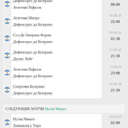
Дефенсорес де Белграно
00:00
Атлетико Рафаэла
09.08.26
Атлетико Митре
22:00
Дефенсорес де Белграно
09.08.26
Сол Де Америка Формо
01:30
Дефенсорес де Белграно
12.08.26
Дефенсорес де Белграно
21:30
Дуглас Хейг
15.08.26
Атлетико Рафаэла
23:00
Дефенсорес де Белграно
16.08.26
Спортиво Белграно
21:30
Дефенсорес де Белграно
СЛЕДУЮЩИЕ МАТЧИ
Нуэва Чикаго
24.03.26
Нуэва Чикаго
02:00
Химнасия у Тиро