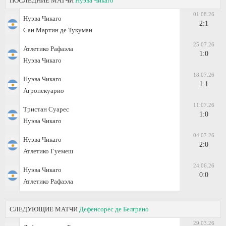
ПОСЛЕДНИЕ МАТЧИ
Нуэва Чикаго
01.08.26
Нуэва Чикаго
2:1
Сан Мартин де Тукуман
25.07.26
Атлетико Рафаэла
1:0
Нуэва Чикаго
18.07.26
Нуэва Чикаго
1:1
Агропекуарио
11.07.26
Тристан Суарес
1:0
Нуэва Чикаго
04.07.26
Нуэва Чикаго
2:0
Атлетико Гуемеш
24.06.26
Нуэва Чикаго
0:0
Атлетико Рафаэла
СЛЕДУЮЩИЕ МАТЧИ
Дефенсорес де Белграно
29.03.26