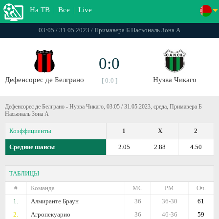
На ТВ
|
Все
|
Live
03:05 / 31.05.2023 / Примавера Б Насьональ Зона А
0:0
Дефенсорес де Белграно
Нуэва Чикаго
[ 0:0 ]
Дефенсорес де Белграно - Нуэва Чикаго, 03:05 / 31.05.2023, среда, Примавера Б
Насьональ Зона А
Коэффициенты
1
X
2
Средние шансы
2.05
2.88
4.50
ТАБЛИЦЫ
#
Команда
МС
РМ
Оч.
1.
Алмиранте Браун
36
36-30
61
2.
Агропекуарио
36
46-36
59