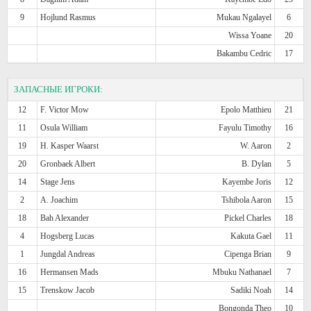
9
Hojlund Rasmus
Mukau Ngalayel
6
Wissa Yoane
20
Bakambu Cedric
17
ЗАПАСНЫЕ ИГРОКИ:
12
F. Victor Mow
Epolo Matthieu
21
11
Osula William
Fayulu Timothy
16
19
H. Kasper Waarst
W. Aaron
2
20
Gronbaek Albert
B. Dylan
5
14
Stage Jens
Kayembe Joris
12
2
A. Joachim
Tshibola Aaron
15
18
Bah Alexander
Pickel Charles
18
4
Hogsberg Lucas
Kakuta Gael
11
1
Jungdal Andreas
Cipenga Brian
9
16
Hermansen Mads
Mbuku Nathanael
7
15
Trenskow Jacob
Sadiki Noah
14
Bongonda Theo
10