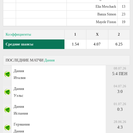
Elia Meschack
13
Banza Simon
23
Mayele Fiston
19
Коэффициенты
1
X
2
Средние шансы
1.54
4.07
6.25
ПОСЛЕДНИЕ МАТЧИ
Дания
08.07.26
Дания
5:4 ПЕН
Италия
04.07.26
Дания
3:0
Уэльс
01.07.26
Дания
0:3
Испания
28.06.26
Германия
4:3
Дания