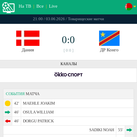
На ТВ
|
Все
|
Live
21:00 / 03.06.2026 / Товарищеские матчи
0:0
Дания
ДР Конго
[ 0:0 ]
КАНАЛЫ
СОБЫТИЯ
МАТЧА
42'
MAEHLE JOAKIM
46'
OSULA WILLIAM
46'
DORGU PATRICK
SADIKI NOAH
55'