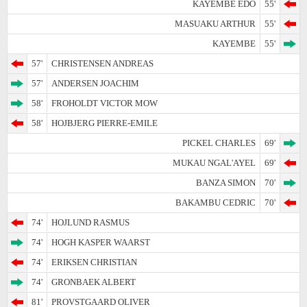
KAYEMBE EDO
55'
MASUAKU ARTHUR
55'
KAYEMBE
55'
57'
CHRISTENSEN ANDREAS
57'
ANDERSEN JOACHIM
58'
FROHOLDT VICTOR MOW
58'
HOJBJERG PIERRE-EMILE
PICKEL CHARLES
69'
MUKAU NGAL'AYEL
69'
BANZA SIMON
70'
BAKAMBU CEDRIC
70'
74'
HOJLUND RASMUS
74'
HOGH KASPER WAARST
74'
ERIKSEN CHRISTIAN
74'
GRONBAEK ALBERT
81'
PROVSTGAARD OLIVER