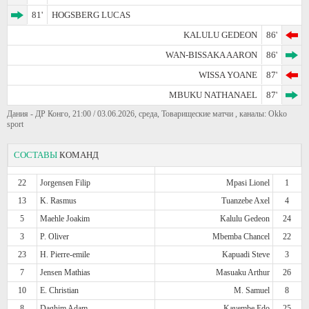
81'
HOGSBERG LUCAS
KALULU GEDEON
86'
WAN-BISSAKA AARON
86'
WISSA YOANE
87'
MBUKU NATHANAEL
87'
Дания - ДР Конго, 21:00 / 03.06.2026, среда, Товарищеские матчи , каналы: Okko
sport
СОСТАВЫ
КОМАНД
22
Jorgensen Filip
Mpasi Lionel
1
13
K. Rasmus
Tuanzebe Axel
4
5
Maehle Joakim
Kalulu Gedeon
24
3
P. Oliver
Mbemba Chancel
22
23
H. Pierre-emile
Kapuadi Steve
3
7
Jensen Mathias
Masuaku Arthur
26
10
E. Christian
M. Samuel
8
8
Daghim Adam
Kayembe Edo
25