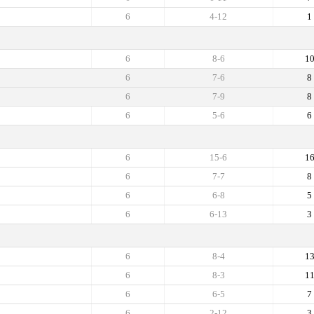
6
4-12
1
6
8-6
1
6
7-6
8
6
7-9
8
6
5-6
6
6
15-6
1
6
7-7
8
6
6-8
5
6
6-13
3
6
8-4
1
6
8-3
1
6
6-5
7
6
2-12
3