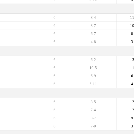
6
8-4
1
6
8-7
1
6
6-7
8
6
4-8
3
6
6-2
1
6
10-5
1
6
6-9
6
6
5-11
4
6
8-5
1
6
7-4
1
6
3-7
9
6
7-9
3