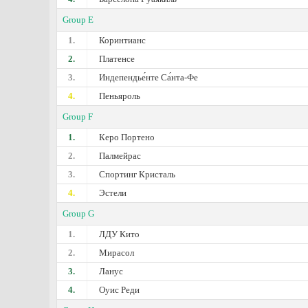
Group E
1.
Коринтианс
2.
Платенсе
3.
Индепендье́нте Са́нта-Фе
4.
Пеньяроль
Group F
1.
Керо Портено
2.
Палмейрас
3.
Спортинг Кристаль
4.
Эстели
Group G
1.
ЛДУ Кито
2.
Мирасол
3.
Ланус
4.
Оуис Реди