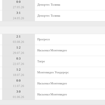
0:0
Депортес Толима
27.05.26
3:1
Депортес Толима
24.05.26
2:1
Прогресо
03.08.26
1:2
Насьонал Монтевидео
29.07.26
0:3
Тигре
22.07.26
1:2
Монтевидео Уондерерс
18.07.26
0:0
Насьонал Монтевидео
11.07.26
3:0
Насьонал Монтевидео
01.06.26