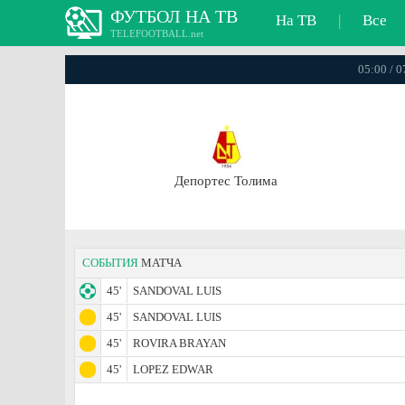
ФУТБОЛ НА ТВ
На ТВ
|
Все
TELEFOOTBALL.net
05:00 / 
Депортес Толима
СОБЫТИЯ
МАТЧА
45'
SANDOVAL LUIS
45'
SANDOVAL LUIS
45'
ROVIRA BRAYAN
45'
LOPEZ EDWAR