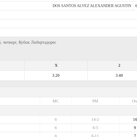
DOS SANTOS ALVEZ ALEXANDER AGUSTIN
6
, четверг, Кубок Либертадорес
X
2
3.20
3.40
МС
РМ
Оч
6
14-2
1
6
6-5
9
6
6-11
7