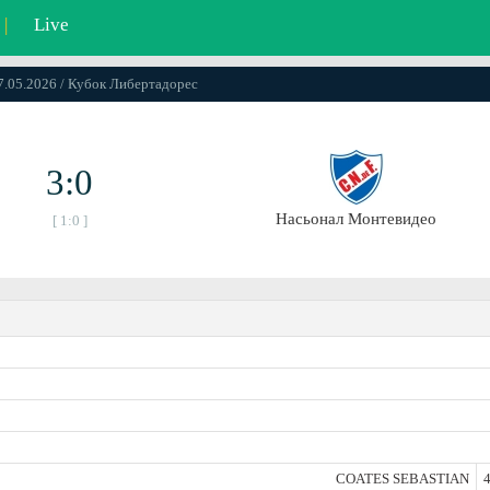
|
Live
07.05.2026 / Кубок Либертадорес
3:0
Насьонал Монтевидео
[ 1:0 ]
COATES SEBASTIAN
4