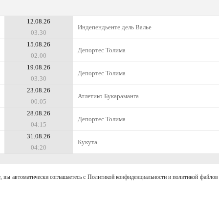
12.08.26
Индепендьенте дель Валье
03:30
15.08.26
Депортес Толима
02:00
19.08.26
Депортес Толима
03:30
23.08.26
Атлетико Букараманга
00:05
28.08.26
Депортес Толима
04:15
31.08.26
Кукута
04:20
, вы автоматически соглашаетесь с Политикой конфиденциальности и политикой файлов 