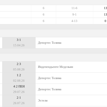
6
11-6
1
6
9-1
1
6
4-13
0
3:1
Депортес Толима
15.04.26
2:3
Индепендьенте Медельин
05.08.26
1:2
Депортес Толима
02.08.26
4:2 ПЕН
Депортес Толима
29.07.26
2:1
Эстели
26.07.26