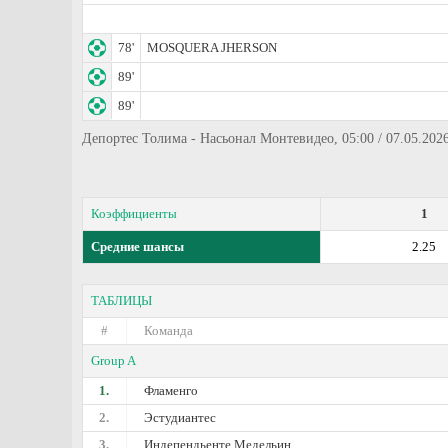
78'
MOSQUERA JHERSON
89'
89'
Депортес Толима - Насьонал Монтевидео, 05:00 / 07.05.2026
Коэффициенты
1
Средние шансы
2.25
ТАБЛИЦЫ
#
Команда
Group A
1.
Фламенго
2.
Эстудиантес
3.
Индепендьенте Медельин