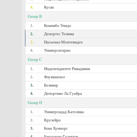
4.
Куско
Group B
1.
Кокимбо Унидо
2.
Депортес Толима
3.
Насьонал Монтевидео
4.
Университарио
Group C
1.
Индепендиенте Ривадивия
2.
Флуминенсе
3.
Боливар
4.
Депортиво Ла Гуайра
Group D
1.
Универсидад Католика
2.
Крузейро
3.
Бока Хуниорс
4.
Барселона Гуаякиль