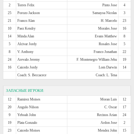
2
Torres Felix
Pinto Jose
4
25
Porozo Jackson
Samayoa Nicolas
3
21
Franco Alan
H. Marcelo
23
10
Paez Kendry
Morales Jose
16
14
Minda Alan
Evans Matthew
8
5
Alcivar Jordy
Rosales Jose
5
8
V. Anthony
Franco Jonathan
22
24
Arevalo Jeremy
F. Montenegro William Jehu
19
16
Caicedo Jordy
Lom Darwin
14
Coach: S. Beccacece
Coach: L. Tena
ЗАПАСНЫЕ ИГРОКИ:
12
Ramirez Moises
Moran Luis
12
20
Angulo Nilson
C. Oscar
17
9
Yeboah John
Recinos Arian
24
19
Plata Gonzalo
Ardon Jose
2
23
Caicedo Moises
Mendez John
15