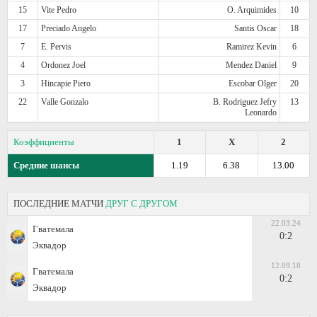
15
Vite Pedro
O. Arquimides
10
17
Preciado Angelo
Santis Oscar
18
7
E. Pervis
Ramirez Kevin
6
4
Ordonez Joel
Mendez Daniel
9
3
Hincapie Piero
Escobar Olger
20
22
Valle Gonzalo
B. Rodriguez Jefry
13
Leonardo
Коэффициенты
1
X
2
Средние шансы
1.19
6.38
13.00
ПОСЛЕДНИЕ МАТЧИ
ДРУГ С ДРУГОМ
22.03.24
Гватемала
0:2
Эквадор
12.09.18
Гватемала
0:2
Эквадор