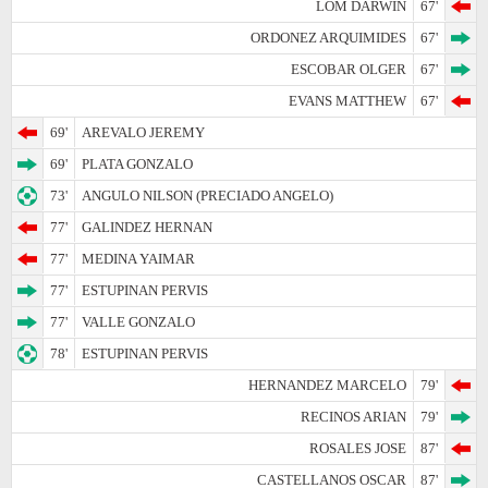
LOM DARWIN
67'
ORDONEZ ARQUIMIDES
67'
ESCOBAR OLGER
67'
EVANS MATTHEW
67'
69'
AREVALO JEREMY
69'
PLATA GONZALO
73'
ANGULO NILSON (PRECIADO ANGELO)
77'
GALINDEZ HERNAN
77'
MEDINA YAIMAR
77'
ESTUPINAN PERVIS
77'
VALLE GONZALO
78'
ESTUPINAN PERVIS
HERNANDEZ MARCELO
79'
RECINOS ARIAN
79'
ROSALES JOSE
87'
CASTELLANOS OSCAR
87'