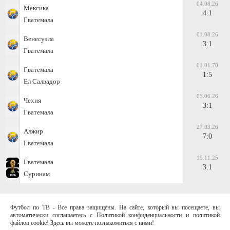
04.08.26
Мексика
4:1
Гватемала
01.08.26
Венесуэла
3:1
Гватемала
01.01.70
Гватемала
1:5
Ел Салвадор
05.06.26
Чехия
3:1
Гватемала
27.03.26
Алжир
7:0
Гватемала
19.11.25
Гватемала
3:1
Суринам
Футбол по ТВ - Все права защищены. На сайте, который вы посещаете, вы
автоматически соглашаетесь с Политикой конфиденциальности и политикой
файлов cookie! Здесь вы можете познакомиться с ними!