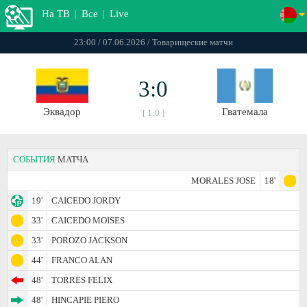
На ТВ
|
Все
|
Live
23:00 / 07.06.2026 / Товарищеские матчи
3:0
Эквадор
Гватемала
[ 1:0 ]
СОБЫТИЯ
МАТЧА
MORALES JOSE
18'
19'
CAICEDO JORDY
33'
CAICEDO MOISES
33'
POROZO JACKSON
44'
FRANCO ALAN
48'
TORRES FELIX
48'
HINCAPIE PIERO