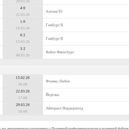
29.03.26
4:0
Алтона 93
22.03.26
1:0
Гамбург II
18.03.26
0:2
Гамбург II
15.03.26
3:2
Вайхе Фленсбург
08.03.26
15.02.26
Фоникс Любек
16:00
22.03.26
Йедельо
17:00
29.03.26
Айнтрахт Нордерштед
16:00
, вы автоматически соглашаетесь с Политикой конфиденциальности и политикой файлов 