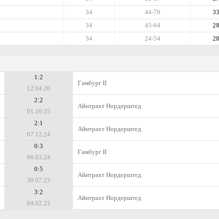
34
44-78
3
34
45-64
2
34
24-54
2
1:2
Гамбург II
12.04.26
2:2
Айнтрахт Нордерштед
01.10.25
2:1
Айнтрахт Нордерштед
07.12.24
0:3
Гамбург II
06.03.24
0:5
Айнтрахт Нордерштед
30.07.23
3:2
Айнтрахт Нордерштед
04.02.23