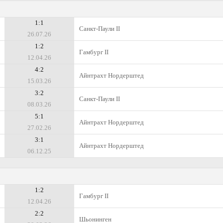
1:1
Санкт-Паули II
26.07.26
1:2
Гамбург II
12.04.26
4:2
Айнтрахт Нордерштед
15.03.26
3:2
Санкт-Паули II
08.03.26
5:1
Айнтрахт Нордерштед
27.02.26
3:1
Айнтрахт Нордерштед
06.12.25
1:2
Гамбург II
12.04.26
2:2
Шьонинген