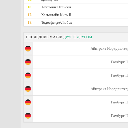
16.
Теутония Отенсен
17.
Хольштайн Киль II
18.
Тодесфелде/Любек
ПОСЛЕДНИЕ МАТЧИ
ДРУГ С ДРУГОМ
Айнтрахт Нордерштед
Гамбург II
Гамбург II
Айнтрахт Нордерштед
Гамбург II
Гамбург II