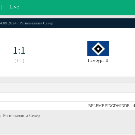
|
Live
04.09.2024 / Регионаллига Север
1:1
Гамбург II
[ 1:1 ]
BELEME PINGDWINDE
4
а, Регионаллига Север