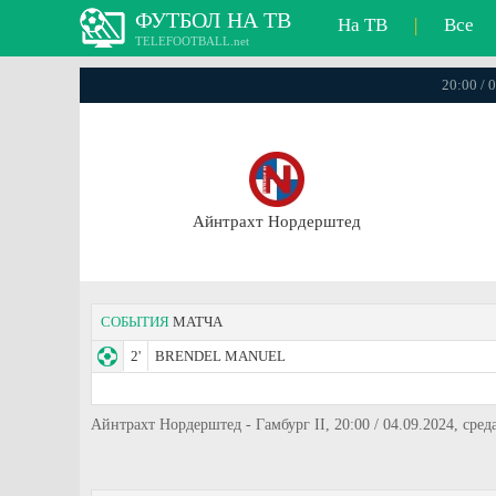
ФУТБОЛ НА ТВ
На ТВ
|
Все
TELEFOOTBALL.net
20:00 / 
Айнтрахт Нордерштед
СОБЫТИЯ
МАТЧА
2'
BRENDEL MANUEL
Айнтрахт Нордерштед - Гамбург II, 20:00 / 04.09.2024, сред