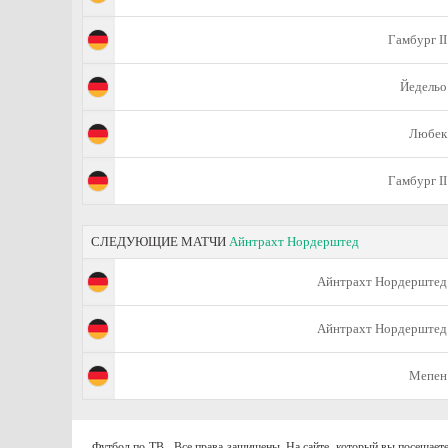
Гамбург II
Йедельо
Любек
Гамбург II
СЛЕДУЮЩИЕ МАТЧИ
Айнтрахт Нордерштед
Айнтрахт Нордерштед
Айнтрахт Нордерштед
Mепен
Футбол по ТВ - Все права защищены. На сайте, который вы посещаете