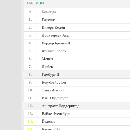
ТАБЛИЦЫ
#
Команда
1.
Гафелзе
2.
Кикерс Емден
3.
Дрохтерсен Асел
4.
Вердер Бремен II
5.
Фоникс Любек
6.
Mепен
7.
Любек
8.
Гамбург II
9.
Блау-Вайс Лон
10.
Санкт-Паули II
11.
ВФБ Олденбург
12.
Айнтрахт Нордерштед
13.
Вайхе Фленсбург
14.
Йедельо
15.
Бремер СВ